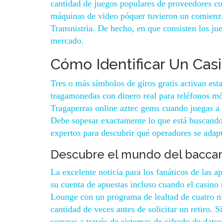
cantidad de juegos populares de proveedores co
máquinas de video póquer tuvieron un comienzo
Transnistria. De hecho, en que consisten los j
mercado.
Cómo Identificar Un Casi
Tres o más símbolos de giros gratis activan esta
tragamonedas con dinero real para teléfonos mó
Tragaperras online aztec gems cuando juegas a l
Debe sopesar exactamente lo que está buscando 
expertos para descubrir qué operadores se adapt
Descubre el mundo del baccara
La excelente noticia para los fanáticos de las a
su cuenta de apuestas incluso cuando el casino
Lounge con un programa de lealtad de cuatro ni
cantidad de veces antes de solicitar un retiro. 
seguras a través de sistemas de cifrado de datos