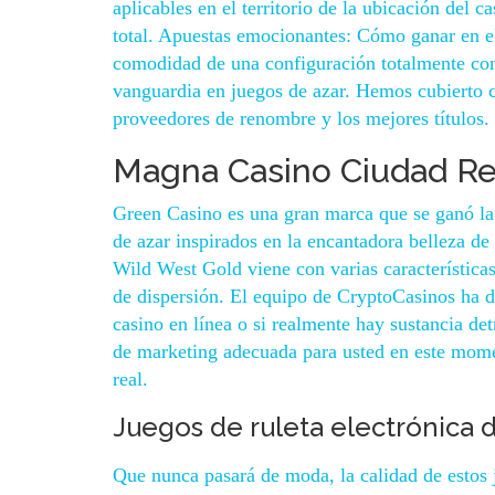
aplicables en el territorio de la ubicación del c
total. Apuestas emocionantes: Cómo ganar en el
comodidad de una configuración totalmente cont
vanguardia en juegos de azar. Hemos cubierto c
proveedores de renombre y los mejores títulos.
Magna Casino Ciudad Re
Green Casino es una gran marca que se ganó la 
de azar inspirados en la encantadora belleza d
Wild West Gold viene con varias característica
de dispersión. El equipo de CryptoCasinos ha d
casino en línea o si realmente hay sustancia det
de marketing adecuada para usted en este mome
real.
Juegos de ruleta electrónica 
Que nunca pasará de moda, la calidad de estos j