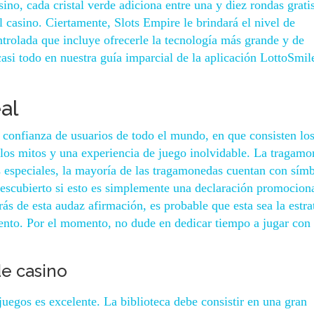
asino, cada cristal verde adiciona entre una y diez rondas grati
 casino. Ciertamente, Slots Empire le brindará el nivel de
rolada que incluye ofrecerle la tecnología más grande y de
asi todo en nuestra guía imparcial de la aplicación LottoSmil
al
confianza de usuarios de todo el mundo, en que consisten lo
e los mitos y una experiencia de juego inolvidable. La tragam
s especiales, la mayoría de las tragamonedas cuentan con sím
escubierto si esto es simplemente una declaración promociona
rás de esta audaz afirmación, es probable que esta sea la estra
nto. Por el momento, no dude en dedicar tiempo a jugar con
de casino
uegos es excelente. La biblioteca debe consistir en una gran