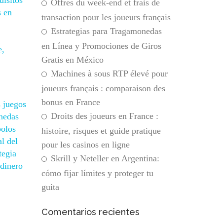
uisitos
Offres du week-end et frais de
s en
transaction pour les joueurs français
Estrategias para Tragamonedas
en Línea y Promociones de Giros
e,
Gratis en México
Machines à sous RTP élevé pour
joueurs français : comparaison des
bonus en France
s juegos
Droits des joueurs en France :
onedas
bolos
histoire, risques et guide pratique
l del
pour les casinos en ligne
tegia
Skrill y Neteller en Argentina:
 dinero
cómo fijar límites y proteger tu
guita
Comentarios recientes