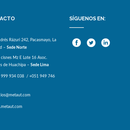
ACTO
SÍGUENOS EN:
ndrés Rázuri 242, Pacasmayo, La
ad –
Sede Norte
 cisnes Mz E Lote 16 Asoc.
s de Huachipa –
Sede Lima
 999 934 038
/
+051 949 746
icios@metaut.com
metaut.com