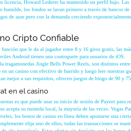
n licencia, Howard Lederer ha mantenido un perfil bajo. Las
 humilde, los fondos se lavan primero a través de bancos de
uegos de azar pero con la demanda creciendo exponencialmente
no Cripto Confiable
 función que le da al jugador entre 8 y 16 giros gratis, las m
viles Android tienen una contraparte para usuarios de iOS.
a tragamonedas Jingle Bells Power Reels, son distintos entre 
en un casino con efectivo de barrido y luego leer nuestras gu
an mejor a sus requisitos, ofrecen juegos de bingo de 90 y 75
t en el casino
puestas es que puede usar su inicio de sesión de Payeer para r
 no acepta su moneda local, la mayoría de las veces. Vegas Pa
veles, los bonos de casino en línea deben apostarse una ciert
Simplemente elija uno de ellos, todas las transacciones se man
 de alta tecnología. Estas ofertas sin depósito son los bonos d