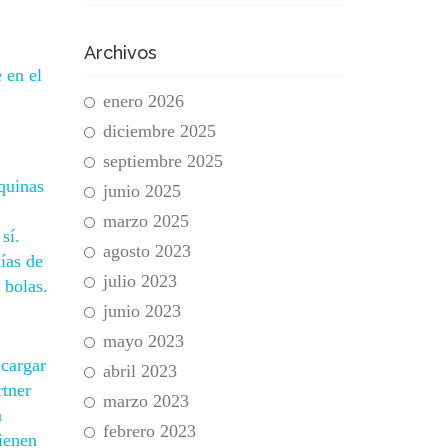
Archivos
 en el
enero 2026
diciembre 2025
septiembre 2025
áquinas
junio 2025
marzo 2025
sí.
agosto 2023
ías de
julio 2023
 bolas.
junio 2023
mayo 2023
ecargar
abril 2023
rtner
marzo 2023
a
febrero 2023
tienen