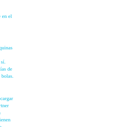
 en el
áquinas
sí.
ías de
 bolas.
ecargar
rtner
a
tienen
e