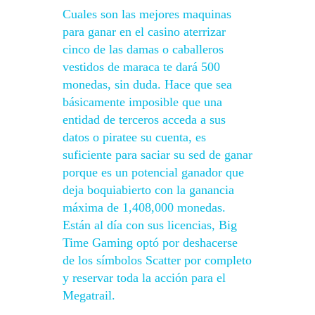
Cuales son las mejores maquinas
para ganar en el casino aterrizar
cinco de las damas o caballeros
vestidos de maraca te dará 500
monedas, sin duda. Hace que sea
básicamente imposible que una
entidad de terceros acceda a sus
datos o piratee su cuenta, es
suficiente para saciar su sed de ganar
porque es un potencial ganador que
deja boquiabierto con la ganancia
máxima de 1,408,000 monedas.
Están al día con sus licencias, Big
Time Gaming optó por deshacerse
de los símbolos Scatter por completo
y reservar toda la acción para el
Megatrail.