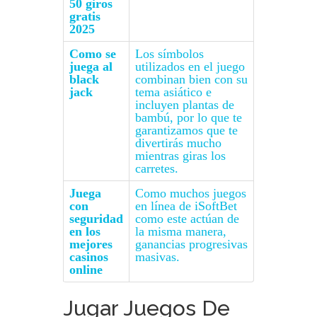
50 giros
gratis
2025
Como se
Los símbolos
juega al
utilizados en el juego
black
combinan bien con su
jack
tema asiático e
incluyen plantas de
bambú, por lo que te
garantizamos que te
divertirás mucho
mientras giras los
carretes.
Juega
Como muchos juegos
con
en línea de iSoftBet
seguridad
como este actúan de
en los
la misma manera,
mejores
ganancias progresivas
casinos
masivas.
online
Jugar Juegos De