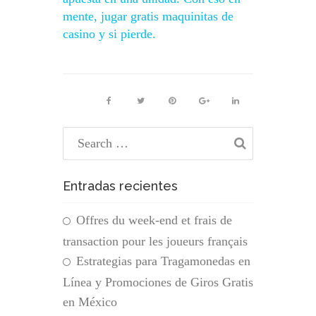
mente, jugar gratis maquinitas de
casino y si pierde.
Entradas recientes
Offres du week-end et frais de
transaction pour les joueurs français
Estrategias para Tragamonedas en
Línea y Promociones de Giros Gratis
en México