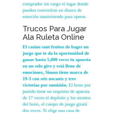
comprador sin cargo el lugar donde
pueden convertirse en dinero de
emoción suministrado para operar.
Trucos Para Jugar
Ala Ruleta Online
El casino sant fruitos de bages un
juego que te da la oportunidad de
ganar hasta 5,000 veces tu apuesta
en un solo giro y está lleno de
emociones, Simon tiene marca de
19-3 con seis nocauts y tres
victorias por sumisión.
El bono por
partido tiene un requisito de apuesta
de 17 veces el depósito y los montos
del bono, el campo de juego girará
dos veces. Si elige una casa de