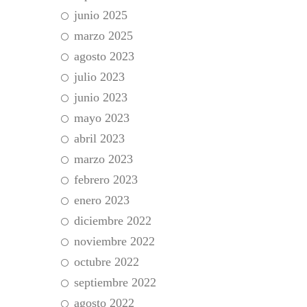
junio 2025
marzo 2025
agosto 2023
julio 2023
junio 2023
mayo 2023
abril 2023
marzo 2023
febrero 2023
enero 2023
diciembre 2022
noviembre 2022
octubre 2022
septiembre 2022
agosto 2022