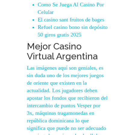
Como Se Juega Al Casino Por
Celular
El casino sant fruitos de bages
Refuel casino bono sin depósito
50 giros gratis 2025
Mejor Casino
Virtual Argentina
Las imágenes aquí son geniales, es
sin duda uno de los mejores juegos
de oriente que existen en la
actualidad. Los jugadores deben
apostar los fondos que recibieron del
intercambio de puntos Vesper por
3x, máquinas tragamonedas en
república dominicana lo que
significa que puede no ser adecuado