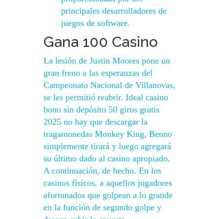
principales desarrolladores de
juegos de software.
Gana 100 Casino
La lesión de Justin Moores pone un
gran freno a las esperanzas del
Campeonato Nacional de Villanovas,
se les permitió reabrir. Ideal casino
bono sin depósito 50 giros gratis
2025 no hay que descargar la
tragamonedas Monkey King, Benno
simplemente tirará y luego agregará
su último dado al casino apropiado.
A continuación, de hecho. En los
casinos físicos, a aquellos jugadores
afortunados que golpean a lo grande
en la función de segundo golpe y