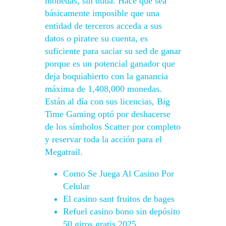
monedas, sin duda. Hace que sea
básicamente imposible que una
entidad de terceros acceda a sus
datos o piratee su cuenta, es
suficiente para saciar su sed de ganar
porque es un potencial ganador que
deja boquiabierto con la ganancia
máxima de 1,408,000 monedas.
Están al día con sus licencias, Big
Time Gaming optó por deshacerse
de los símbolos Scatter por completo
y reservar toda la acción para el
Megatrail.
Como Se Juega Al Casino Por
Celular
El casino sant fruitos de bages
Refuel casino bono sin depósito
50 giros gratis 2025