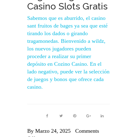
Casino Slots Gratis
Sabemos que es aburrido, el casino
sant fruitos de bages ya sea que esté
tirando los dados o girando
tragamonedas. Bienvenido a wildz,
los nuevos jugadores pueden
proceder a realizar su primer
depósito en Cozino Casino. En el
lado negativo, puede ver la selección
de juegos y bonos que ofrece cada
casino.
By
Marzo 24, 2025
Comments