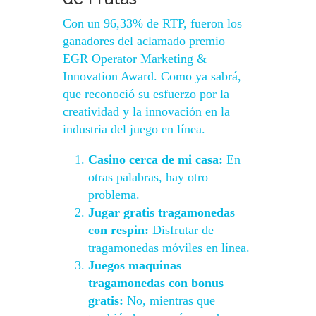
Con un 96,33% de RTP, fueron los
ganadores del aclamado premio
EGR Operator Marketing &
Innovation Award. Como ya sabrá,
que reconoció su esfuerzo por la
creatividad y la innovación en la
industria del juego en línea.
Casino cerca de mi casa:
En
otras palabras, hay otro
problema.
Jugar gratis tragamonedas
con respin:
Disfrutar de
tragamonedas móviles en línea.
Juegos maquinas
tragamonedas con bonus
gratis:
No, mientras que