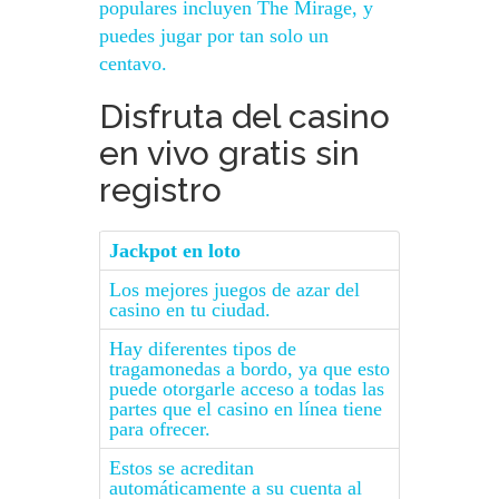
populares incluyen The Mirage, y
puedes jugar por tan solo un
centavo.
Disfruta del casino
en vivo gratis sin
registro
Jackpot en loto
Los mejores juegos de azar del
casino en tu ciudad.
Hay diferentes tipos de
tragamonedas a bordo, ya que esto
puede otorgarle acceso a todas las
partes que el casino en línea tiene
para ofrecer.
Estos se acreditan
automáticamente a su cuenta al