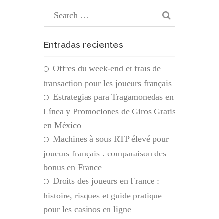
Entradas recientes
Offres du week-end et frais de
transaction pour les joueurs français
Estrategias para Tragamonedas en
Línea y Promociones de Giros Gratis
en México
Machines à sous RTP élevé pour
joueurs français : comparaison des
bonus en France
Droits des joueurs en France :
histoire, risques et guide pratique
pour les casinos en ligne