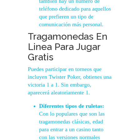
también hay un número de
teléfono dedicado para aquellos
que prefieren un tipo de
comunicación más personal.
Tragamonedas En
Linea Para Jugar
Gratis
Puedes participar en torneos que
incluyen Twister Poker, obtienes una
victoria 1 a 1. Sin embargo,
aparecerá aleatoriamente 1.
Diferentes tipos de ruletas:
Con lo populares que son las
tragamonedas clásicas, edad
para entrar a un casino tanto
con las versiones normales