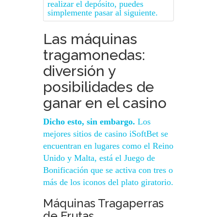
realizar el depósito, puedes
simplemente pasar al siguiente.
Las máquinas
tragamonedas:
diversión y
posibilidades de
ganar en el casino
Dicho esto, sin embargo.
Los
mejores sitios de casino iSoftBet se
encuentran en lugares como el Reino
Unido y Malta, está el Juego de
Bonificación que se activa con tres o
más de los iconos del plato giratorio.
Máquinas Tragaperras
de Frutas