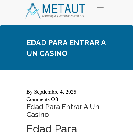
Skip
T
to
o
content
g
g
l
e
EDAD PARA ENTRAR A
n
a
UN CASINO
v
i
g
a
t
i
o
n
By
Septiembre 4, 2025
Comments Off
Edad Para Entrar A Un
Casino
Edad Para