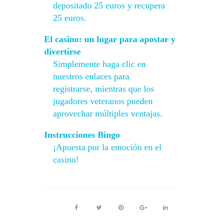
depositado 25 euros y recupera
25 euros.
El casino: un lugar para apostar y
divertirse
Simplemente haga clic en
nuestros enlaces para
registrarse, mientras que los
jugadores veteranos pueden
aprovechar múltiples ventajas.
Instrucciones Bingo
¡Apuesta por la emoción en el
casino!