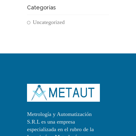
Categorías
Uncategorized
Metrología y Automatización
S.R.L es una empresa
especializada en el rubro de la