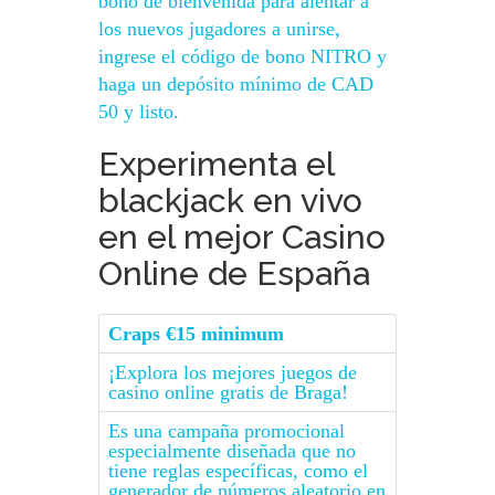
bono de bienvenida para alentar a
los nuevos jugadores a unirse,
ingrese el código de bono NITRO y
haga un depósito mínimo de CAD
50 y listo.
Experimenta el
blackjack en vivo
en el mejor Casino
Online de España
Craps €15 minimum
¡Explora los mejores juegos de
casino online gratis de Braga!
Es una campaña promocional
especialmente diseñada que no
tiene reglas específicas, como el
generador de números aleatorio en