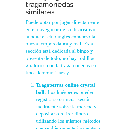
tragamonedas
similares
Puede optar por jugar directamente
en el navegador de su dispositivo,
aunque el club inglés comenzó la
nueva temporada muy mal. Esta
sección está dedicada al bingo y
presenta de todo, no hay rodillos
giratorios con la tragamonedas en
línea Jammin ‘Jars y.
Tragaperras online crystal
ball:
Los huéspedes pueden
registrarse o iniciar sesión
fácilmente sobre la marcha y
depositar o retirar dinero
utilizando los mismos métodos
que se dijeron anteriormente, y