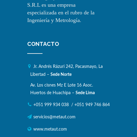
S.R.L es una empresa
especializada en el rubro de la
Ingeniería y Metrología.
CONTACTO
Jr. Andrés Rázuri 242, Pacasmayo, La
Libertad –
Sede Norte
Av. Los cisnes Mz E Lote 16 Asoc.
Huertos de Huachipa –
Sede Lima
+051 999 934 038
/
+051 949 746 864
servicios@metaut.com
www.metaut.com