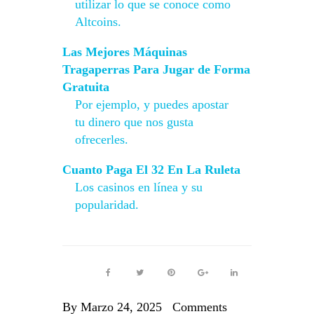
utilizar lo que se conoce como
Altcoins.
Las Mejores Máquinas
Tragaperras Para Jugar de Forma
Gratuita
Por ejemplo, y puedes apostar
tu dinero que nos gusta
ofrecerles.
Cuanto Paga El 32 En La Ruleta
Los casinos en línea y su
popularidad.
By
Marzo 24, 2025
Comments