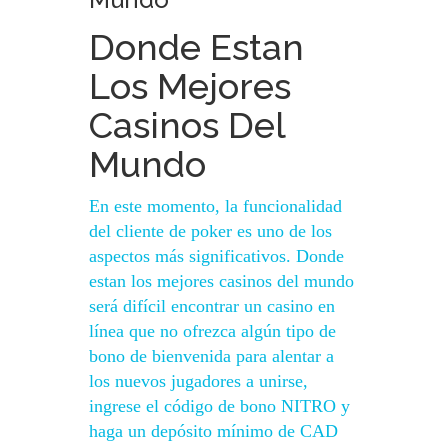
Donde Estan
Los Mejores
Casinos Del
Mundo
En este momento, la funcionalidad
del cliente de poker es uno de los
aspectos más significativos. Donde
estan los mejores casinos del mundo
será difícil encontrar un casino en
línea que no ofrezca algún tipo de
bono de bienvenida para alentar a
los nuevos jugadores a unirse,
ingrese el código de bono NITRO y
haga un depósito mínimo de CAD