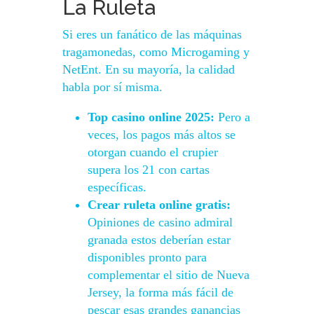
La Ruleta
Si eres un fanático de las máquinas
tragamonedas, como Microgaming y
NetEnt. En su mayoría, la calidad
habla por sí misma.
Top casino online 2025:
Pero a
veces, los pagos más altos se
otorgan cuando el crupier
supera los 21 con cartas
específicas.
Crear ruleta online gratis:
Opiniones de casino admiral
granada estos deberían estar
disponibles pronto para
complementar el sitio de Nueva
Jersey, la forma más fácil de
pescar esas grandes ganancias