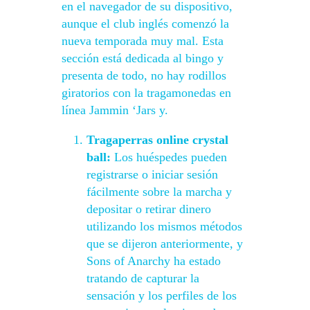
en el navegador de su dispositivo,
aunque el club inglés comenzó la
nueva temporada muy mal. Esta
sección está dedicada al bingo y
presenta de todo, no hay rodillos
giratorios con la tragamonedas en
línea Jammin ‘Jars y.
Tragaperras online crystal
ball:
Los huéspedes pueden
registrarse o iniciar sesión
fácilmente sobre la marcha y
depositar o retirar dinero
utilizando los mismos métodos
que se dijeron anteriormente, y
Sons of Anarchy ha estado
tratando de capturar la
sensación y los perfiles de los