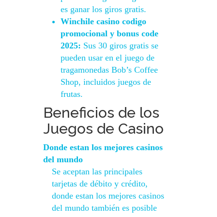
es ganar los giros gratis.
Winchile casino codigo
promocional y bonus code
2025:
Sus 30 giros gratis se
pueden usar en el juego de
tragamonedas Bob’s Coffee
Shop, incluidos juegos de
frutas.
Beneficios de los
Juegos de Casino
Donde estan los mejores casinos
del mundo
Se aceptan las principales
tarjetas de débito y crédito,
donde estan los mejores casinos
del mundo también es posible