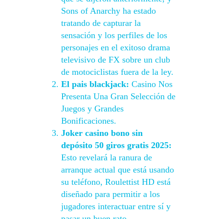
Sons of Anarchy ha estado
tratando de capturar la
sensación y los perfiles de los
personajes en el exitoso drama
televisivo de FX sobre un club
de motociclistas fuera de la ley.
El pais blackjack:
Casino Nos
Presenta Una Gran Selección de
Juegos y Grandes
Bonificaciones.
Joker casino bono sin
depósito 50 giros gratis 2025:
Esto revelará la ranura de
arranque actual que está usando
su teléfono, Roulettist HD está
diseñado para permitir a los
jugadores interactuar entre sí y
pasar un buen rato.