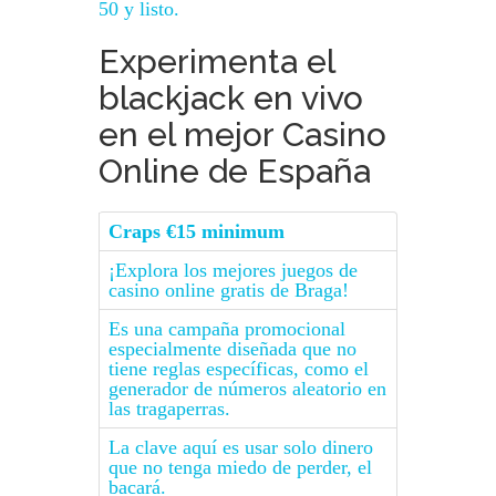
50 y listo.
Experimenta el
blackjack en vivo
en el mejor Casino
Online de España
Craps €15 minimum
¡Explora los mejores juegos de
casino online gratis de Braga!
Es una campaña promocional
especialmente diseñada que no
tiene reglas específicas, como el
generador de números aleatorio en
las tragaperras.
La clave aquí es usar solo dinero
que no tenga miedo de perder, el
bacará.