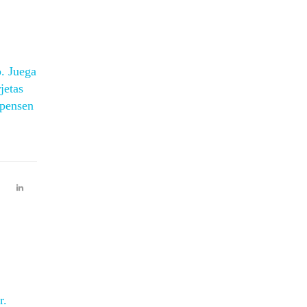
. Juega
jetas
mpensen
r.