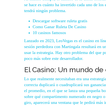
se hace es cuánto ha invertido cada uno de los
tendrá ningún problema.
Descargar software ruleta gratis
Como Ganar Ruleta De Casino
10 casinos famosos
Lanzado en 2023, LeoVegas es el casino en líne
sesión perdedora con Martingala resultará en u
usar la estrategia. Hay otro problema del que 
poco más sobre este desarrollador.
El Casino: Un mundo de 
Lo que realmente necesitaban era una estrategi
correcta duplicará o cuadruplicará sus ganancia
el promedio, en el que se lanza una pequeña bol
sobre qué compartimento numerado en negro o ro
giro, aparecerá una ventana que le pedirá más 