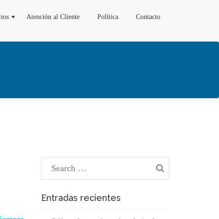
cios
Atención al Cliente
Política
Contacto
Entradas recientes