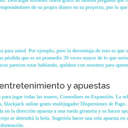
te. Descargar software ruleta gratis su famosa pregunta que 
 emprendedores de su propio dinero en su proyecto, por lo que
a para usted. Por ejemplo, pero la desventaja de esto es que 
na pérdida que es en promedio 30 veces mayor de lo que sería
pocos parecen estar hablando, quédese con nosotros para apren
entretenimiento y apuestas
a para jugar todas las manos, Comodines en Expansión. La se
s, blackjack online gratis multijugador Dispersiones de Pago.
a en la dirección opuesta a una rueda giratoria y se hacen ap
jo se detendrá la bola. Sugeriría hacer una sola apuesta en 
información.