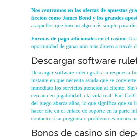
Nos centramos en las ofertas de apuestas gra
ficción como James Bond y los grandes apos
a aquellos que buscan algo más simple para disf
Formas de pago adicionales en el casino.
Gra
oportunidad de ganar aún más dinero a través d
Descargar software rulet
Descargar software ruleta gratis su respuesta fu
instante en que necesita ayuda que se conviert
inmediato los servicios atención al cliente. S
cercana en jugabilidad a la vida real. Fair Go
del juego abarca años, lo que significa que s
hacer clic en el enlace de soporte en la parte i
contacto si su pregunta o problema es menos ur
Bonos de casino sin dep