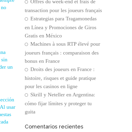
siempre
Offres du week-end et frais de
 no
transaction pour les joueurs français
Estrategias para Tragamonedas
en Línea y Promociones de Giros
Gratis en México
Machines à sous RTP élevé pour
una
joueurs français : comparaison des
 sin
bonus en France
der un
Droits des joueurs en France :
histoire, risques et guide pratique
pour les casinos en ligne
Skrill y Neteller en Argentina:
lección
cómo fijar límites y proteger tu
 Al usar
guita
uestas
cada
Comentarios recientes