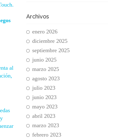
Touch.
Archivos
uegos
enero 2026
diciembre 2025
septiembre 2025
junio 2025
nta al
marzo 2025
nción,
agosto 2023
julio 2023
junio 2023
mayo 2023
nedas
abril 2023
ay
marzo 2023
menzar
febrero 2023