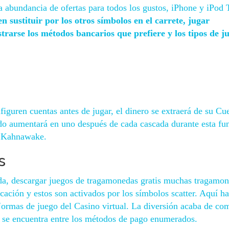
a abundancia de ofertas para todos los gustos, iPhone y iPod 
 sustituir por los otros símbolos en el carrete, jugar
trarse los métodos bancarios que prefiere y los tipos de j
iguren cuentas antes de jugar, el dinero se extraerá de su Cue
ado aumentará en uno después de cada cascada durante esta fu
or Kahnawake.
s
uda, descargar juegos de tragamonedas gratis muchas tragamo
cación y estos son activados por los símbolos scatter. Aquí h
Normas de juego del Casino virtual. La diversión acaba de co
no se encuentra entre los métodos de pago enumerados.