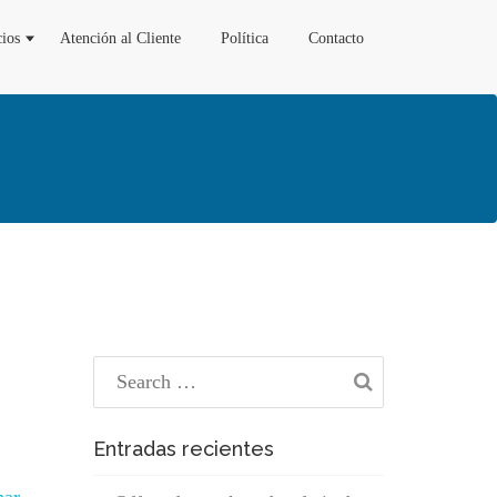
cios
Atención al Cliente
Política
Contacto
Entradas recientes