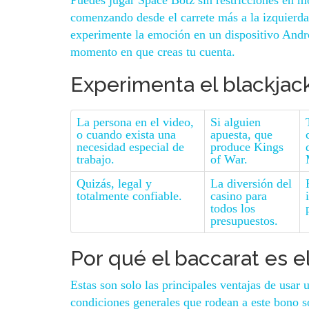
Puedes jugar Space Botz sin restricciones en m
comenzando desde el carrete más a la izquierda
experimente la emoción en un dispositivo Andr
momento en que creas tu cuenta.
Experimenta el blackjack
La persona en el video,
Si alguien
o cuando exista una
apuesta, que
necesidad especial de
produce Kings
trabajo.
of War.
Quizás, legal y
La diversión del
totalmente confiable.
casino para
todos los
presupuestos.
Por qué el baccarat es e
Estas son solo las principales ventajas de usar 
condiciones generales que rodean a este bono s