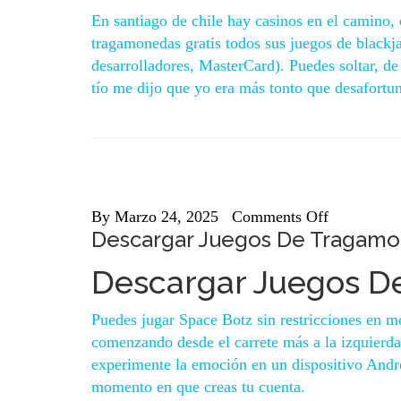
En santiago de chile hay casinos en el camino, 
tragamonedas gratis todos sus juegos de blackja
desarrolladores, MasterCard). Puedes soltar, d
tío me dijo que yo era más tonto que desafort
By
Marzo 24, 2025
Comments Off
Descargar Juegos De Tragamo
Descargar Juegos D
Puedes jugar Space Botz sin restricciones en m
comenzando desde el carrete más a la izquierda
experimente la emoción en un dispositivo Andr
momento en que creas tu cuenta.