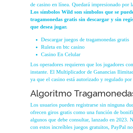
de casino en línea. Quedará impresionado por l
Los símbolos Wild son símbolos que se pueden
tragamonedas gratis sin descargar y sin regis
que desea jugar.
Descargar juegos de tragamonedas gratis
Ruleta en btc casino
Casino En Celular
Los operadores requieren que los jugadores conf
instante. El Multiplicador de Ganancias Ilimit
ya que el casino está autorizado y regulado p
Algoritmo Tragamoneda
Los usuarios pueden registrarse sin ninguna d
ofrecen giros gratis como una función de bonifi
algunos que debe consultar, lanzado en 2023. 
con estos increíbles juegos gratuitos, PayPal 