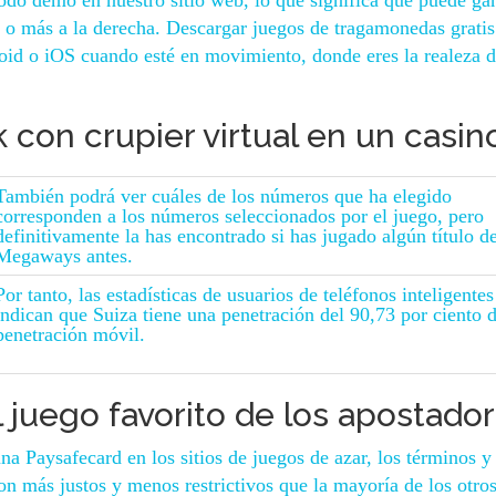
odo demo en nuestro sitio web, lo que significa que puede ga
 o más a la derecha. Descargar juegos de tragamonedas gratis
oid o iOS cuando esté en movimiento, donde eres la realeza d
 con crupier virtual en un casin
También podrá ver cuáles de los números que ha elegido
corresponden a los números seleccionados por el juego, pero
definitivamente la has encontrado si has jugado algún título d
Megaways antes.
Por tanto, las estadísticas de usuarios de teléfonos inteligentes
indican que Suiza tiene una penetración del 90,73 por ciento 
penetración móvil.
l juego favorito de los apostado
una Paysafecard en los sitios de juegos de azar, los términos y
on más justos y menos restrictivos que la mayoría de los otro