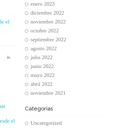
enero 2023
diciembre 2022
de el
noviembre 2022
octubre 2022
septiembre 2022
agosto 2022
julio 2022
junio 2022
mayo 2022
abril 2022
noviembre 2021
nar
Categorías
esde el
Uncategorized