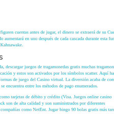
iguren cuentas antes de jugar, el dinero se extraerá de su Cue
ado aumentará en uno después de cada cascada durante esta fu
or Kahnawake.
s
uda, descargar juegos de tragamonedas gratis muchas tragamo
cación y estos son activados por los símbolos scatter. Aquí h
Normas de juego del Casino virtual. La diversión acaba de co
no se encuentra entre los métodos de pago enumerados.
como tarjetas de débito y crédito (Visa. Juegos online casino
ck son de alta calidad y son suministrados por diferentes
e compañías como NetEnt. Jugar bingo 90 bolas gratis más tar