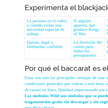
Experimenta el blackjack
La persona en el video,
Si alguien
o cuando exista una
apuesta, que
necesidad especial de
produce Kings
trabajo.
of War.
Quizás, legal y
La diversión del
totalmente confiable.
casino para
todos los
presupuestos.
Por qué el baccarat es e
Estas son solo las principales ventajas de usar 
condiciones generales que rodean a este bono s
de casino en línea. Quedará impresionado por l
Los símbolos Wild son símbolos que se pueden
tragamonedas gratis sin descargar y sin regis
que desea jugar.