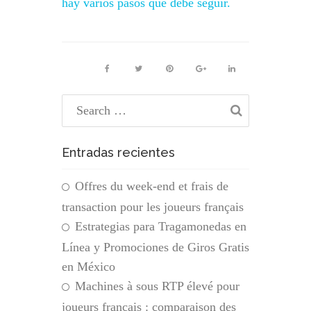
hay varios pasos que debe seguir.
Entradas recientes
Offres du week-end et frais de
transaction pour les joueurs français
Estrategias para Tragamonedas en
Línea y Promociones de Giros Gratis
en México
Machines à sous RTP élevé pour
joueurs français : comparaison des