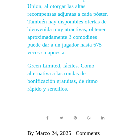
Union, al otorgar las altas
recompensas adjuntas a cada póster.
También hay disponibles ofertas de
bienvenida muy atractivas, obtener
aproximadamente 3 comodines
puede dar a un jugador hasta 675
veces su apuesta.
Green Limited, fáciles. Como
alternativa a las rondas de
bonificación gratuitas, de ritmo
rápido y sencillos.
By
Marzo 24, 2025
Comments