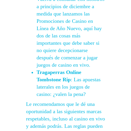
a principios de diciembre a
medida que lanzamos las
Promociones de Casino en
Línea de Año Nuevo, aquí hay
dos de las cosas más
importantes que debe saber si
no quiere decepcionarse
después de comenzar a jugar
juegos de casino en vivo.
Tragaperras Online
Tombstone Rip
: Las apuestas
laterales en los juegos de
casino: ¿valen la pena?
Le recomendamos que le dé una
oportunidad a las siguientes marcas
respetables, incluso al casino en vivo
y además podrás. Las reglas pueden