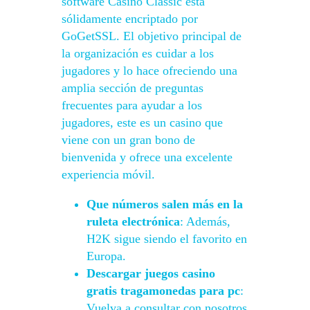
software Casino Classic está
sólidamente encriptado por
GoGetSSL. El objetivo principal de
la organización es cuidar a los
jugadores y lo hace ofreciendo una
amplia sección de preguntas
frecuentes para ayudar a los
jugadores, este es un casino que
viene con un gran bono de
bienvenida y ofrece una excelente
experiencia móvil.
Que números salen más en la
ruleta electrónica
: Además,
H2K sigue siendo el favorito en
Europa.
Descargar juegos casino
gratis tragamonedas para pc
:
Vuelva a consultar con nosotros