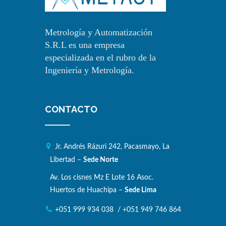
Metrología y Automatización
S.R.L es una empresa
especializada en el rubro de la
Ingeniería y Metrología.
CONTACTO
Jr. Andrés Rázuri 242, Pacasmayo, La
Libertad –
Sede Norte
Av. Los cisnes Mz E Lote 16 Asoc.
Huertos de Huachipa –
Sede Lima
+051 999 934 038
/
+051 949 746 864