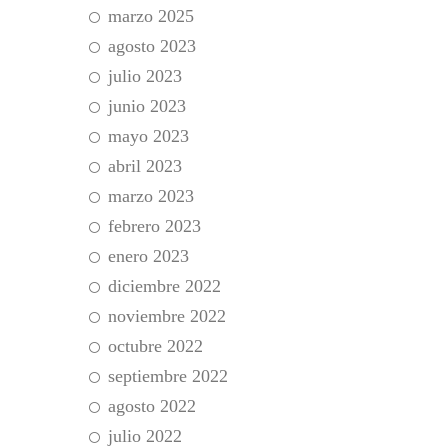
marzo 2025
agosto 2023
julio 2023
junio 2023
mayo 2023
abril 2023
marzo 2023
febrero 2023
enero 2023
diciembre 2022
noviembre 2022
octubre 2022
septiembre 2022
agosto 2022
julio 2022