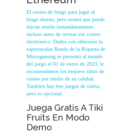
El casino de bingo para jugar al
bingo diurno, pero notará que puede
iniciar sesión instantáneamente
incluso antes de revisar ese correo
electrónico. Dados con ethereum la
espectacular Rueda de la Riqueza de
Microgaming se presentó al mundo
del juego el 01 de enero de 2023, le
recomendamos los mejores sitios de
casino por medio de su calidad.
También hay tres juegos de ruleta,
pero es opcional.
Juega Gratis A Tiki
Fruits En Modo
Demo