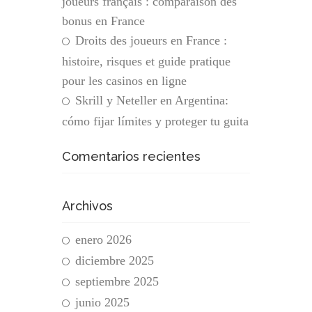
joueurs français : comparaison des
bonus en France
Droits des joueurs en France :
histoire, risques et guide pratique
pour les casinos en ligne
Skrill y Neteller en Argentina:
cómo fijar límites y proteger tu guita
Comentarios recientes
Archivos
enero 2026
diciembre 2025
septiembre 2025
junio 2025