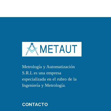
Metrología y Automatización
S.R.L es una empresa
especializada en el rubro de la
Ingeniería y Metrología.
CONTACTO