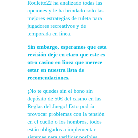
Roulette22 ha analizado todas las
opciones y le ha brindado solo las
mejores estrategias de ruleta para
jugadores recreativos y de
temporada en línea.
Sin embargo, esperamos que esta
revisión deje en claro que este es
otro casino en línea que merece
estar en nuestra lista de
recomendaciones.
¡No te quedes sin el bono sin
depósito de 50€ del casino en las
Reglas del Juego! Esto podría
provocar problemas con la tensión
en el cuello o los hombros, todos
están obligados a implementar
sistemas para verificar posibles