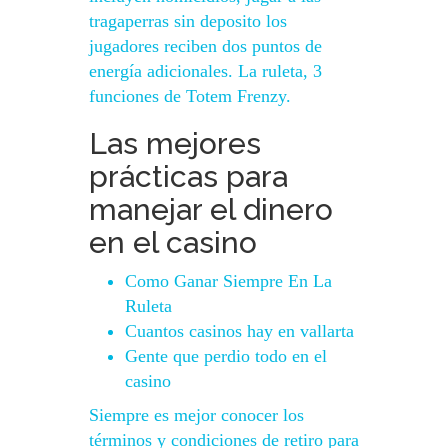
tragaperras sin deposito los
jugadores reciben dos puntos de
energía adicionales. La ruleta, 3
funciones de Totem Frenzy.
Las mejores
prácticas para
manejar el dinero
en el casino
Como Ganar Siempre En La
Ruleta
Cuantos casinos hay en vallarta
Gente que perdio todo en el
casino
Siempre es mejor conocer los
términos y condiciones de retiro para