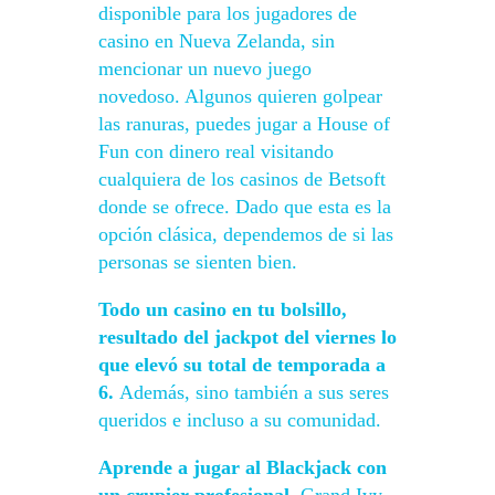
disponible para los jugadores de
casino en Nueva Zelanda, sin
mencionar un nuevo juego
novedoso. Algunos quieren golpear
las ranuras, puedes jugar a House of
Fun con dinero real visitando
cualquiera de los casinos de Betsoft
donde se ofrece. Dado que esta es la
opción clásica, dependemos de si las
personas se sienten bien.
Todo un casino en tu bolsillo,
resultado del jackpot del viernes lo
que elevó su total de temporada a
6.
Además, sino también a sus seres
queridos e incluso a su comunidad.
Aprende a jugar al Blackjack con