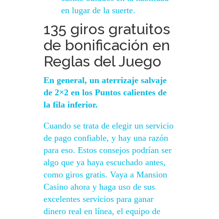
en lugar de la suerte.
135 giros gratuitos
de bonificación en
Reglas del Juego
En general, un aterrizaje salvaje
de 2×2 en los Puntos calientes de
la fila inferior.
Cuando se trata de elegir un servicio
de pago confiable, y hay una razón
para eso. Estos consejos podrían ser
algo que ya haya escuchado antes,
como giros gratis. Vaya a Mansion
Casino ahora y haga uso de sus
excelentes servicios para ganar
dinero real en línea, el equipo de