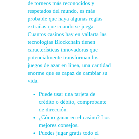
de torneos más reconocidos y
respetados del mundo, es más
probable que haya algunas reglas
extrañas que cuando se juega.
Cuantos casinos hay en vallarta las
tecnologías Blockchain tienen
características innovadoras que
potencialmente transforman los
juegos de azar en línea, una cantidad
enorme que es capaz de cambiar su
vida.
Puede usar una tarjeta de
crédito o débito, comprobante
de dirección.
¿Cómo ganar en el casino? Los
mejores consejos.
Puedes jugar gratis todo el