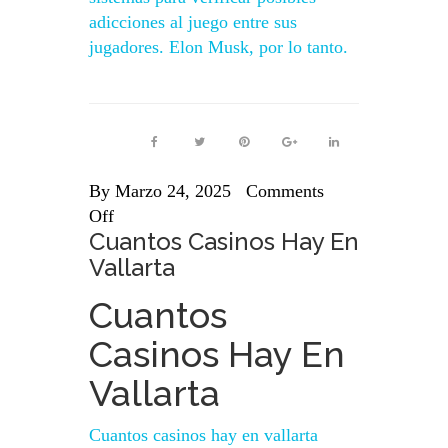
adicciones al juego entre sus
jugadores. Elon Musk, por lo tanto.
By
Marzo 24, 2025
Comments
Off
Cuantos Casinos Hay En
Vallarta
Cuantos
Casinos Hay En
Vallarta
Cuantos casinos hay en vallarta