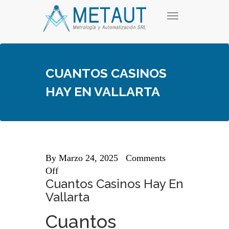
Skip
T
to
o
content
g
g
l
e
CUANTOS CASINOS
n
a
HAY EN VALLARTA
v
i
g
a
t
i
o
n
By
Marzo 24, 2025
Comments
Off
Cuantos Casinos Hay En
Vallarta
Cuantos