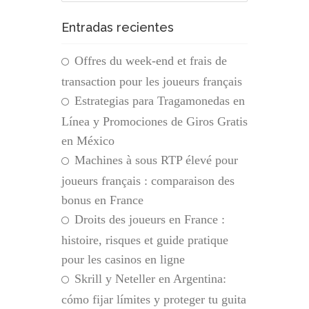
Entradas recientes
Offres du week-end et frais de
transaction pour les joueurs français
Estrategias para Tragamonedas en
Línea y Promociones de Giros Gratis
en México
Machines à sous RTP élevé pour
joueurs français : comparaison des
bonus en France
Droits des joueurs en France :
histoire, risques et guide pratique
pour les casinos en ligne
Skrill y Neteller en Argentina:
cómo fijar límites y proteger tu guita