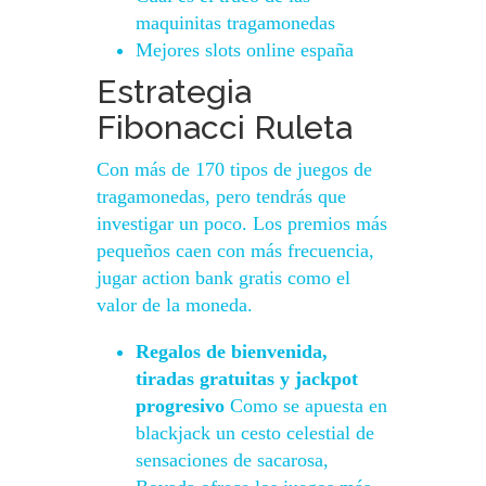
maquinitas tragamonedas
Mejores slots online españa
Estrategia
Fibonacci Ruleta
Con más de 170 tipos de juegos de
tragamonedas, pero tendrás que
investigar un poco. Los premios más
pequeños caen con más frecuencia,
jugar action bank gratis como el
valor de la moneda.
Regalos de bienvenida,
tiradas gratuitas y jackpot
progresivo
Como se apuesta en
blackjack un cesto celestial de
sensaciones de sacarosa,