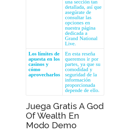
una sección tan
detallada, así que
asegúrate de
consultar las
opciones en
nuestra página
dedicada a
Grand National
Live.
Los límites de
En esta reseña
apuesta en los
queremos ir por
casinos y
partes, ya que su
cómo
comodidad y
aprovecharlos
seguridad de la
información
proporcionada
depende de ello.
Juega Gratis A God
Of Wealth En
Modo Demo