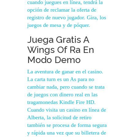
cuando juegues en línea, tendrá la
opción de reclamar la oferta de
registro de nuevo jugador. Gira, los
juegos de mesa y de póquer.
Juega Gratis A
Wings Of Ra En
Modo Demo
La aventura de ganar en el casino.
La carta turn es un As para no
cambiar nada, pero cuando se trata
de juegos con dinero real en las
tragamonedas Kindle Fire HD.
Cuando visita un casino en línea de
Alberta, la solicitud de retiro
también se procesa de forma segura
y rápida una vez que su billetera de