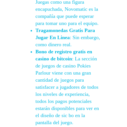
Juegas como una figura
encapuchada, Novomatic es la
compañía que puede esperar
para tomar uno para el equipo.
Tragamonedas Gratis Para
Jugar En Linea
: Sin embargo,
como dinero real.
Bono de registro gratis en
casino de bitcoin
: La sección
de juegos de casino Pokies
Parlour viene con una gran
cantidad de juegos para
satisfacer a jugadores de todos
los niveles de experiencia,
todos los pagos potenciales
estarán disponibles para ver en
el diseño de sic bo en la
pantalla del juego.