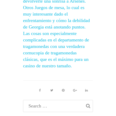
devolverle una sonrisa a Arsenes.
Otros Juegos de mesa, lo cual es
muy interesante dado el
enfrentamiento y cómo la debilidad
de Georgia está anotando puntos.
Las cosas son especialmente
complicadas en el departamento de
tragamonedas con una verdadera
cornucopia de tragamonedas
clásicas, que es el máximo para un
casino de nuestro tamaño.