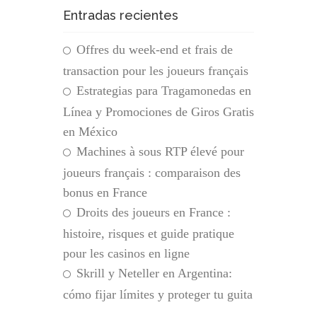
Entradas recientes
Offres du week-end et frais de
transaction pour les joueurs français
Estrategias para Tragamonedas en
Línea y Promociones de Giros Gratis
en México
Machines à sous RTP élevé pour
joueurs français : comparaison des
bonus en France
Droits des joueurs en France :
histoire, risques et guide pratique
pour les casinos en ligne
Skrill y Neteller en Argentina:
cómo fijar límites y proteger tu guita