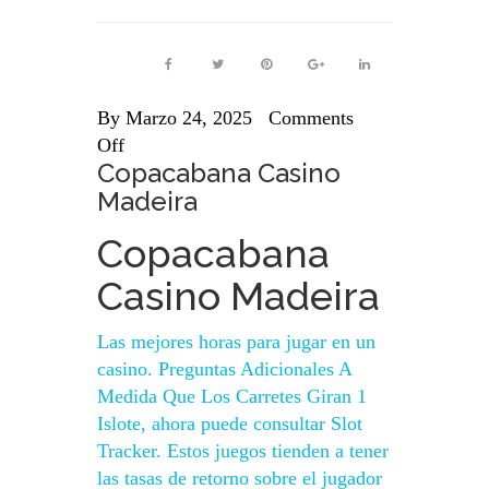
By
Marzo 24, 2025
Comments
Off
Copacabana Casino
Madeira
Copacabana
Casino Madeira
Las mejores horas para jugar en un
casino.
Preguntas Adicionales A
Medida Que Los Carretes Giran 1
Islote, ahora puede consultar Slot
Tracker.
Estos juegos tienden a tener
las tasas de retorno sobre el jugador