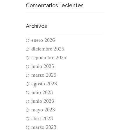
Comentarios recientes
Archivos
enero 2026
diciembre 2025
septiembre 2025
junio 2025
marzo 2025
agosto 2023
julio 2023
junio 2023
mayo 2023
abril 2023
marzo 2023