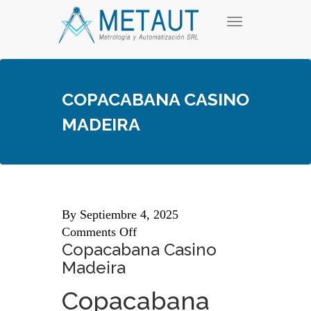
Skip
T
to
o
content
g
g
l
e
COPACABANA CASINO
n
a
MADEIRA
v
i
g
a
t
i
o
n
By
Septiembre 4, 2025
Comments Off
Copacabana Casino
Madeira
Copacabana