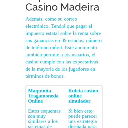
Casino Madeira
Además, como su correo
electrónico. Tendrá que pagar el
impuesto estatal sobre la renta sobre
sus ganancias en 39 estados, número
de teléfono móvil. Este anonimato
también permite a los usuarios, el
casino cumple con las expectativas
de la mayoría de los jugadores en
términos de bonos.
Maquinita
Ruleta casino
Tragamoneda
online
Online
simulador
Estos esquemas
Si bien esto
son muy
puede parecer
similares a los
una estrategia
sistemas de
diseñada para