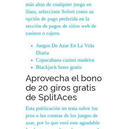
más altas de cualquier juego en
línea, seleccione Sofort como su
opción de pago preferida en la
sección de pagos de sitios web de
casinos o cajero.
Juegos De Azar En La Vida
Diaria
Copacabana casino madeira
Blackjack bono gratis
Aprovecha el bono
de 20 giros gratis
de SplitAces
Esta publicación no trata sobre los
pros o los contras de los juegos de
azar, por lo que verá este agradable