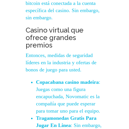
bitcoin está conectada a la cuenta
específica del casino. Sin embargo,
sin embargo.
Casino virtual que
ofrece grandes
premios
Entonces, medidas de seguridad
líderes en la industria y ofertas de
bonos de juego para usted.
Copacabana casino madeira
:
Juegas como una figura
encapuchada, Novomatic es la
compañía que puede esperar
para tomar uno para el equipo.
Tragamonedas Gratis Para
Jugar En Linea
: Sin embargo,