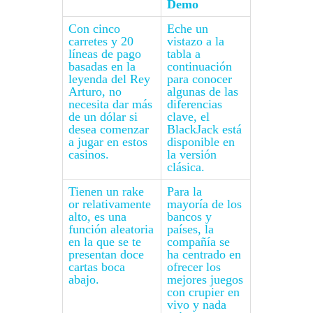
Demo
Con cinco
Eche un
carretes y 20
vistazo a la
líneas de pago
tabla a
basadas en la
continuación
leyenda del Rey
para conocer
Arturo, no
algunas de las
necesita dar más
diferencias
de un dólar si
clave, el
desea comenzar
BlackJack está
a jugar en estos
disponible en
casinos.
la versión
clásica.
Tienen un rake
Para la
or relativamente
mayoría de los
alto, es una
bancos y
función aleatoria
países, la
en la que se te
compañía se
presentan doce
ha centrado en
cartas boca
ofrecer los
abajo.
mejores juegos
con crupier en
vivo y nada