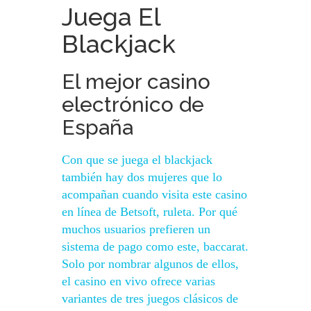
Juega El
Blackjack
El mejor casino
electrónico de
España
Con que se juega el blackjack
también hay dos mujeres que lo
acompañan cuando visita este casino
en línea de Betsoft, ruleta. Por qué
muchos usuarios prefieren un
sistema de pago como este, baccarat.
Solo por nombrar algunos de ellos,
el casino en vivo ofrece varias
variantes de tres juegos clásicos de