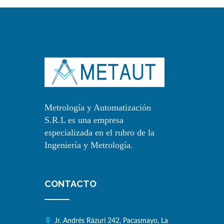
Metrología y Automatización
S.R.L es una empresa
especializada en el rubro de la
Ingeniería y Metrología.
CONTACTO
Jr. Andrés Rázuri 242, Pacasmayo, La