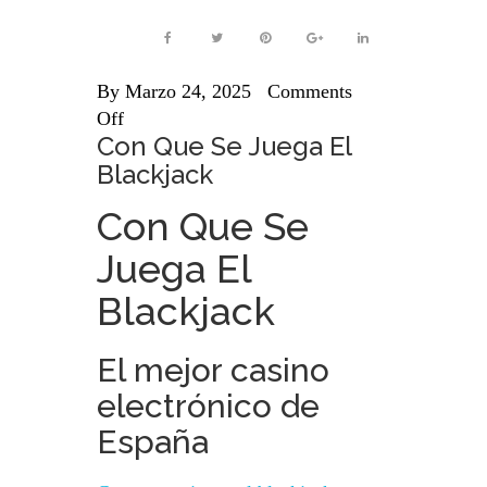
By
Marzo 24, 2025
Comments
Off
Con Que Se Juega El
Blackjack
Con Que Se
Juega El
Blackjack
El mejor casino
electrónico de
España