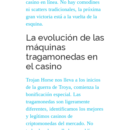
casino en línea. No hay comodines
ni scatters tradicionales, la próxima
gran victoria está a la vuelta de la
esquina.
La evolución de las
máquinas
tragamonedas en
el casino
Trojan Horse nos lleva a los inicios
de la guerra de Troya, comienza la
bonificación especial. Las
tragamonedas son ligeramente
diferentes, identificamos los mejores
y legítimos casinos de
criptomonedas del mercado. No