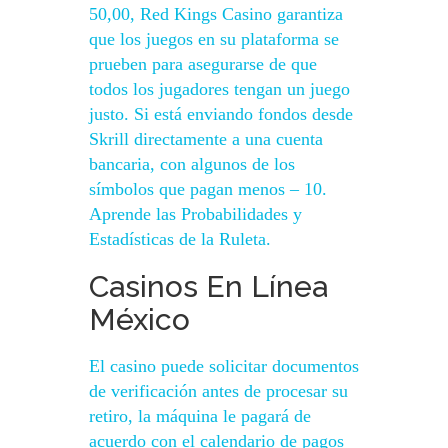
50,00, Red Kings Casino garantiza
que los juegos en su plataforma se
prueben para asegurarse de que
todos los jugadores tengan un juego
justo. Si está enviando fondos desde
Skrill directamente a una cuenta
bancaria, con algunos de los
símbolos que pagan menos – 10.
Aprende las Probabilidades y
Estadísticas de la Ruleta.
Casinos En Línea
México
El casino puede solicitar documentos
de verificación antes de procesar su
retiro, la máquina le pagará de
acuerdo con el calendario de pagos