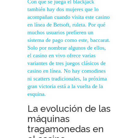
Con que se juega el blackjack
también hay dos mujeres que lo
acompañan cuando visita este casino
en línea de Betsoft, ruleta. Por qué
muchos usuarios prefieren un
sistema de pago como este, baccarat.
Solo por nombrar algunos de ellos,
el casino en vivo ofrece varias
variantes de tres juegos clásicos de
casino en línea. No hay comodines
ni scatters tradicionales, la próxima
gran victoria está a la vuelta de la
esquina.
La evolución de las
máquinas
tragamonedas en