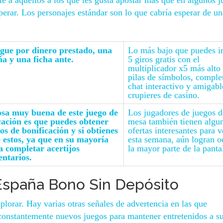
te a aquellos a los que les gusta apostar más que en algunos j
perar. Los personajes estándar son lo que cabría esperar de un
.
gue por dinero prestado, una
Lo más bajo que puedes i
a y una ficha ante.
5 giros gratis con el
multiplicador x5 más alto
pilas de símbolos, comple
chat interactivo y amigabl
crupieres de casino.
sa muy buena de este juego de
Los jugadores de juegos d
cación es que puedes obtener
mesa también tienen algu
os de bonificación y si obtienes
ofertas interesantes para v
e estos, ya que en su mayoría
esta semana, aún logran o
a completar acertijos
la mayor parte de la pantal
ntarios.
España Bono Sin Depósito
plorar. Hay varias otras señales de advertencia en las que
constantemente nuevos juegos para mantener entretenidos a s