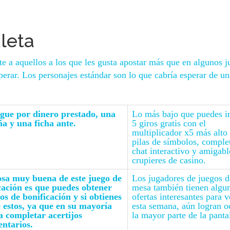
leta
te a aquellos a los que les gusta apostar más que en algunos j
perar. Los personajes estándar son lo que cabría esperar de un
.
gue por dinero prestado, una
Lo más bajo que puedes i
a y una ficha ante.
5 giros gratis con el
multiplicador x5 más alto
pilas de símbolos, comple
chat interactivo y amigabl
crupieres de casino.
sa muy buena de este juego de
Los jugadores de juegos d
cación es que puedes obtener
mesa también tienen algu
os de bonificación y si obtienes
ofertas interesantes para v
e estos, ya que en su mayoría
esta semana, aún logran o
a completar acertijos
la mayor parte de la pantal
ntarios.