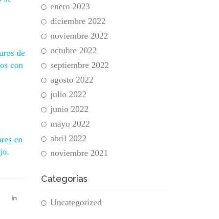
enero 2023
diciembre 2022
noviembre 2022
octubre 2022
guros de
gos con
septiembre 2022
agosto 2022
julio 2022
junio 2022
mayo 2022
abril 2022
ores en
jo.
noviembre 2021
Categorías
Uncategorized