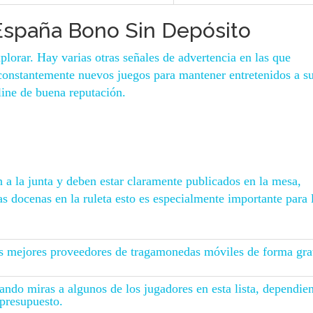
España Bono Sin Depósito
plorar. Hay varias otras señales de advertencia en las que
constantemente nuevos juegos para mantener entretenidos a s
ine de buena reputación.
n a la junta y deben estar claramente publicados en la mesa,
s docenas en la ruleta esto es especialmente importante para 
s mejores proveedores de tragamonedas móviles de forma grat
ando miras a algunos de los jugadores en esta lista, dependie
 presupuesto.