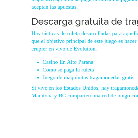
aceptan las apuestas.
Descarga gratuita de t
Hay tácticas de ruleta desarrolladas para aquel
que el objetivo principal de este juego es hace
crupier en vivo de Evolution.
Casino En Alto Parana
Como se paga la ruleta
Juego de maquinitas tragamonedas gratis
Si vive en los Estados Unidos, hay tragamoned
Manitoba y BC comparten una red de bingo comú