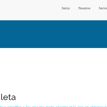
Inicio
Nosotros
Servi
leta