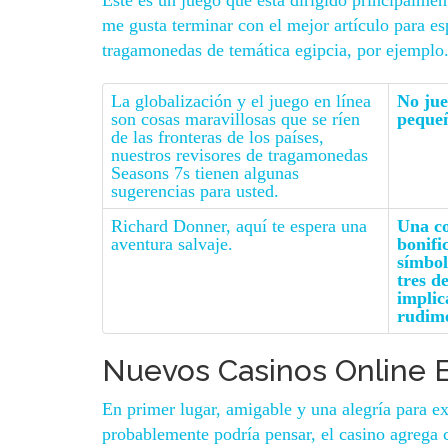
Este es un juego que está dirigido principalmen
me gusta terminar con el mejor artículo para es
tragamonedas de temática egipcia, por ejemplo
La globalización y el juego en línea
No jue
son cosas maravillosas que se ríen
pequeñ
de las fronteras de los países,
nuestros revisores de tragamonedas
Seasons 7s tienen algunas
sugerencias para usted.
Richard Donner, aquí te espera una
Una co
aventura salvaje.
bonifi
símbol
tres d
implic
rudime
Nuevos Casinos Online 
En primer lugar, amigable y una alegría para ex
probablemente podría pensar, el casino agrega 