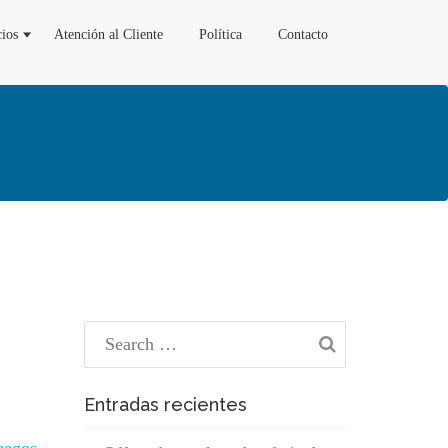
cios
Atención al Cliente
Política
Contacto
Entradas recientes