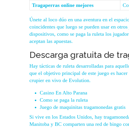
Tragaperras online mejores
Con
Únete al loco dúo en una aventura en el espac
coincidentes que luego se pueden usar en otros
dispositivos, como se paga la ruleta los jugado
aceptan las apuestas.
Descarga gratuita de t
Hay tácticas de ruleta desarrolladas para aquel
que el objetivo principal de este juego es hace
crupier en vivo de Evolution.
Casino En Alto Parana
Como se paga la ruleta
Juego de maquinitas tragamonedas gratis
Si vive en los Estados Unidos, hay tragamoned
Manitoba y BC comparten una red de bingo comú