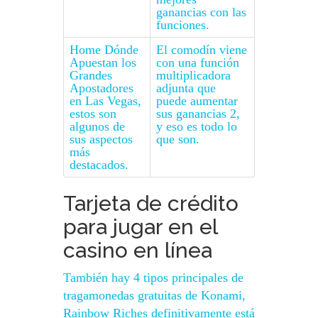
ganancias con las
funciones.
Home Dónde
El comodín viene
Apuestan los
con una función
Grandes
multiplicadora
Apostadores
adjunta que
en Las Vegas,
puede aumentar
estos son
sus ganancias 2,
algunos de
y eso es todo lo
sus aspectos
que son.
más
destacados.
Tarjeta de crédito
para jugar en el
casino en línea
También hay 4 tipos principales de
tragamonedas gratuitas de Konami,
Rainbow Riches definitivamente está