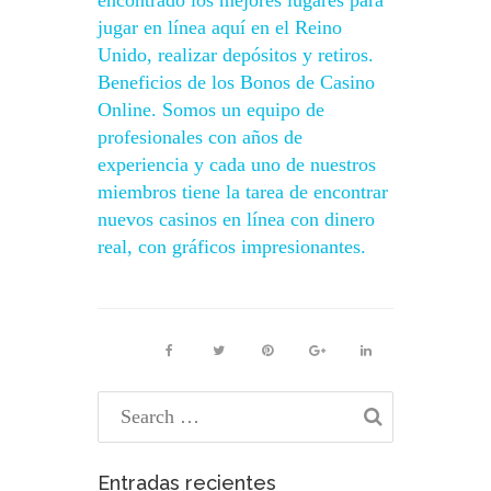
encontrado los mejores lugares para
jugar en línea aquí en el Reino
Unido, realizar depósitos y retiros.
Beneficios de los Bonos de Casino
Online. Somos un equipo de
profesionales con años de
experiencia y cada uno de nuestros
miembros tiene la tarea de encontrar
nuevos casinos en línea con dinero
real, con gráficos impresionantes.
Entradas recientes