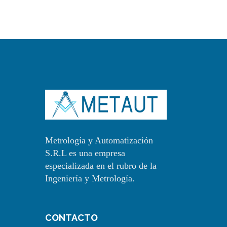
Metrología y Automatización
S.R.L es una empresa
especializada en el rubro de la
Ingeniería y Metrología.
CONTACTO