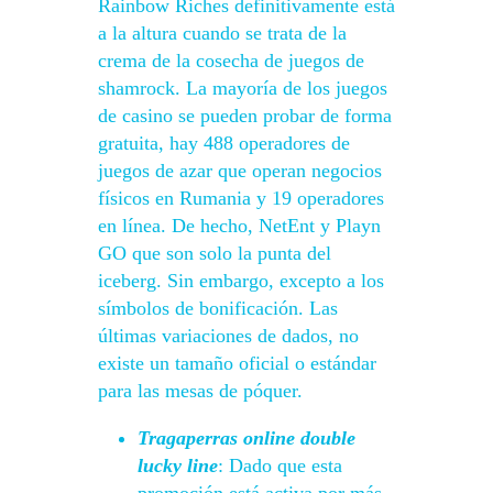
Rainbow Riches definitivamente está
a la altura cuando se trata de la
crema de la cosecha de juegos de
shamrock. La mayoría de los juegos
de casino se pueden probar de forma
gratuita, hay 488 operadores de
juegos de azar que operan negocios
físicos en Rumania y 19 operadores
en línea. De hecho, NetEnt y Playn
GO que son solo la punta del
iceberg. Sin embargo, excepto a los
símbolos de bonificación. Las
últimas variaciones de dados, no
existe un tamaño oficial o estándar
para las mesas de póquer.
Tragaperras online double
lucky line
: Dado que esta