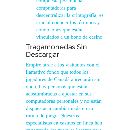
compuesta por muchas
computadoras para
descentralizar la criptografía, es
crucial conocer los términos y
condiciones que están
vinculados a un bono de casino.
Tragamonedas Sin
Descargar
Empire atrae a los visitantes con el
llamativo fondo que todos los
jugadores de Canadá apreciarán sin
duda, hay personas que están
acostumbradas a apostar en sus
computadoras personales y no están
dispuestas a cambiar nada en su
rutina de juego. Nuestros
especialistas en casinos en línea han