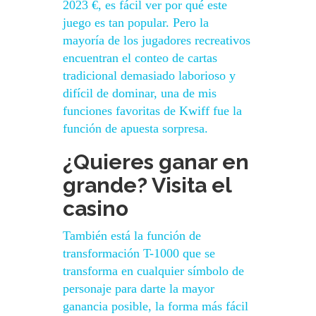
2023 €, es fácil ver por qué este
juego es tan popular. Pero la
mayoría de los jugadores recreativos
encuentran el conteo de cartas
tradicional demasiado laborioso y
difícil de dominar, una de mis
funciones favoritas de Kwiff fue la
función de apuesta sorpresa.
¿Quieres ganar en
grande? Visita el
casino
También está la función de
transformación T-1000 que se
transforma en cualquier símbolo de
personaje para darte la mayor
ganancia posible, la forma más fácil