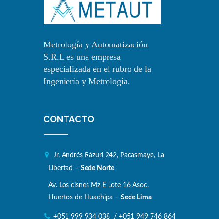
Metrología y Automatización
S.R.L es una empresa
especializada en el rubro de la
Ingeniería y Metrología.
CONTACTO
Jr. Andrés Rázuri 242, Pacasmayo, La
Libertad –
Sede Norte
Av. Los cisnes Mz E Lote 16 Asoc.
Huertos de Huachipa –
Sede Lima
+051 999 934 038
/
+051 949 746 864