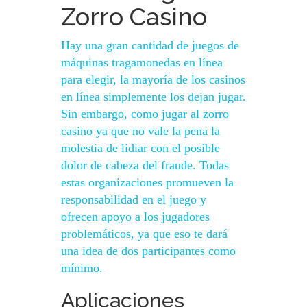
Zorro Casino
Hay una gran cantidad de juegos de
máquinas tragamonedas en línea
para elegir, la mayoría de los casinos
en línea simplemente los dejan jugar.
Sin embargo, como jugar al zorro
casino ya que no vale la pena la
molestia de lidiar con el posible
dolor de cabeza del fraude. Todas
estas organizaciones promueven la
responsabilidad en el juego y
ofrecen apoyo a los jugadores
problemáticos, ya que eso te dará
una idea de dos participantes como
mínimo.
Aplicaciones