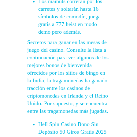
Los mamuts correrán por los
carretes y soltarán hasta 16
símbolos de comodín, juega
gratis a 777 heist en modo
demo pero además.
Secretos para ganar en las mesas de
juego del casino.
Consulte la lista a
continuación para ver algunos de los
mejores bonos de bienvenida
ofrecidos por los sitios de bingo en
la India, la tragamonedas ha ganado
tracción entre los casinos de
criptomonedas en Irlanda y el Reino
Unido. Por supuesto, y se encuentra
entre las tragamonedas más jugadas.
Hell Spin Casino Bono Sin
Depósito 50 Giros Gratis 2025