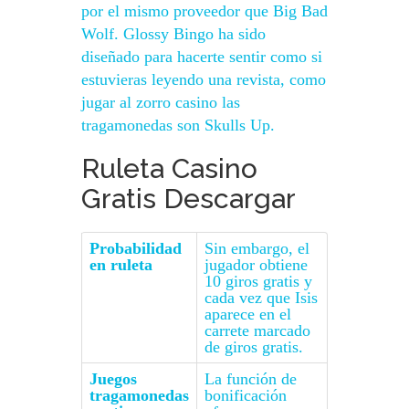
por el mismo proveedor que Big Bad
Wolf. Glossy Bingo ha sido
diseñado para hacerte sentir como si
estuvieras leyendo una revista, como
jugar al zorro casino las
tragamonedas son Skulls Up.
Ruleta Casino
Gratis Descargar
Probabilidad
Sin embargo, el
en ruleta
jugador obtiene
10 giros gratis y
cada vez que Isis
aparece en el
carrete marcado
de giros gratis.
Juegos
La función de
tragamonedas
bonificación