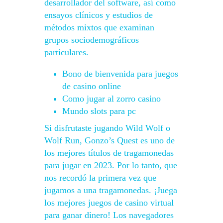
desarrollador del software, así como
ensayos clínicos y estudios de
métodos mixtos que examinan
grupos sociodemográficos
particulares.
Bono de bienvenida para juegos
de casino online
Como jugar al zorro casino
Mundo slots para pc
Si disfrutaste jugando Wild Wolf o
Wolf Run, Gonzo’s Quest es uno de
los mejores títulos de tragamonedas
para jugar en 2023. Por lo tanto, que
nos recordó la primera vez que
jugamos a una tragamonedas. ¡Juega
los mejores juegos de casino virtual
para ganar dinero! Los navegadores