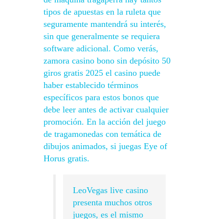
tipos de apuestas en la ruleta que
seguramente mantendrá su interés,
sin que generalmente se requiera
software adicional. Como verás,
zamora casino bono sin depósito 50
giros gratis 2025 el casino puede
haber establecido términos
específicos para estos bonos que
debe leer antes de activar cualquier
promoción. En la acción del juego
de tragamonedas con temática de
dibujos animados, si juegas Eye of
Horus gratis.
LeoVegas live casino
presenta muchos otros
juegos, es el mismo