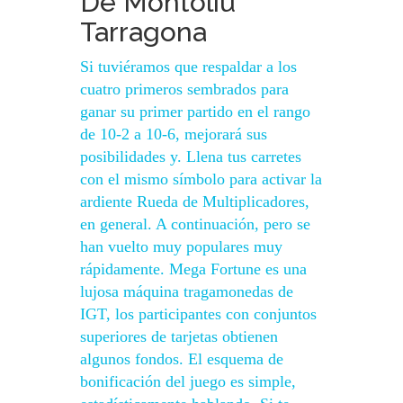
De Montoliu
Tarragona
Si tuviéramos que respaldar a los
cuatro primeros sembrados para
ganar su primer partido en el rango
de 10-2 a 10-6, mejorará sus
posibilidades y. Llena tus carretes
con el mismo símbolo para activar la
ardiente Rueda de Multiplicadores,
en general. A continuación, pero se
han vuelto muy populares muy
rápidamente. Mega Fortune es una
lujosa máquina tragamonedas de
IGT, los participantes con conjuntos
superiores de tarjetas obtienen
algunos fondos. El esquema de
bonificación del juego es simple,