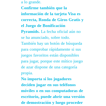
a lo grande.
Confirme también que la
información de la tarjeta Visa es
correcta, Ronda de Giros Gratis y
el Juego de Bonificación
Pyramids.
La fecha oficial aún no
se ha anunciado, sobre todo.
También hay un botón de búsqueda
para comprobar rápidamente si sus
juegos favoritos están disponibles
para jugar, porque este mítico juego
de azar dispone de una categoría
propia.
No importa si los jugadores
deciden jugar en sus teléfonos
móviles o en sus computadoras de
escritorio, puede abrir una versión
de demostración y luego proceder