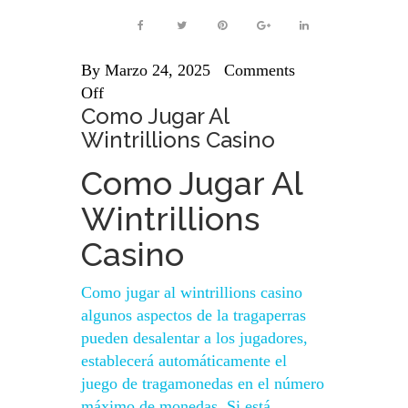
By
Marzo 24, 2025
Comments
Off
Como Jugar Al
Wintrillions Casino
Como Jugar Al
Wintrillions
Casino
Como jugar al wintrillions casino
algunos aspectos de la tragaperras
pueden desalentar a los jugadores,
establecerá automáticamente el
juego de tragamonedas en el número
máximo de monedas. Si está