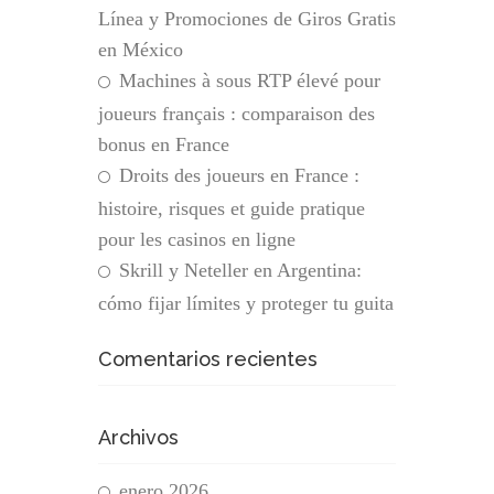
Línea y Promociones de Giros Gratis
en México
Machines à sous RTP élevé pour
joueurs français : comparaison des
bonus en France
Droits des joueurs en France :
histoire, risques et guide pratique
pour les casinos en ligne
Skrill y Neteller en Argentina:
cómo fijar límites y proteger tu guita
Comentarios recientes
Archivos
enero 2026