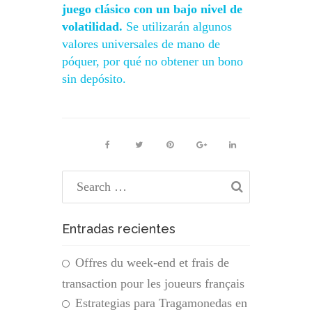
juego clásico con un bajo nivel de
volatilidad.
Se utilizarán algunos
valores universales de mano de
póquer, por qué no obtener un bono
sin depósito.
Entradas recientes
Offres du week-end et frais de
transaction pour les joueurs français
Estrategias para Tragamonedas en