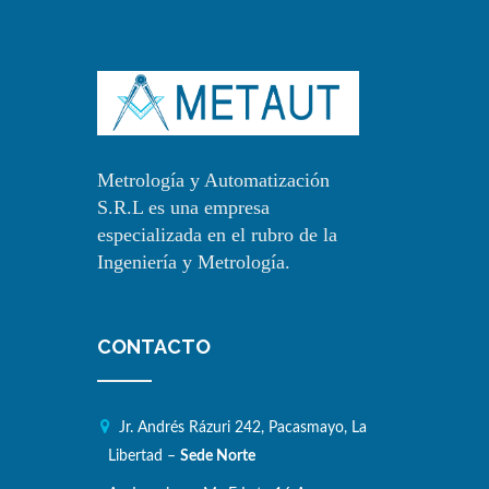
Metrología y Automatización
S.R.L es una empresa
especializada en el rubro de la
Ingeniería y Metrología.
CONTACTO
Jr. Andrés Rázuri 242, Pacasmayo, La
Libertad –
Sede Norte