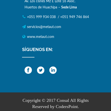
Av. Los cisnes Mz E Lote 16 Asoc.
Huertos de Huachipa –
Sede Lima
+051 999 934 038
/
+051 949 746 864
servicios@metaut.com
www.metaut.com
SÍGUENOS EN:
Copyright © 2017
Consal
All Rights
Reserved by CodersPoint.