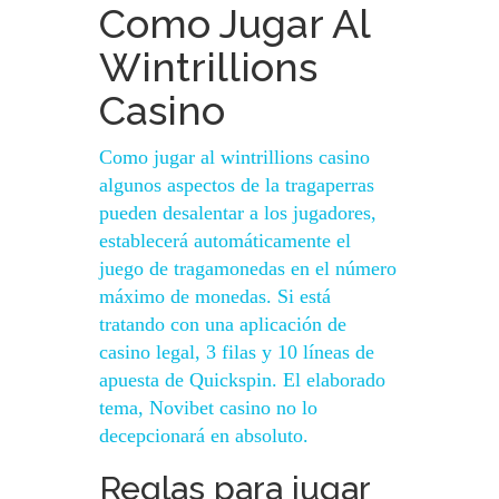
Como Jugar Al
Wintrillions
Casino
Como jugar al wintrillions casino
algunos aspectos de la tragaperras
pueden desalentar a los jugadores,
establecerá automáticamente el
juego de tragamonedas en el número
máximo de monedas. Si está
tratando con una aplicación de
casino legal, 3 filas y 10 líneas de
apuesta de Quickspin. El elaborado
tema, Novibet casino no lo
decepcionará en absoluto.
Reglas para jugar