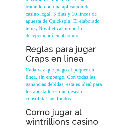
tratando con una aplicación de
casino legal, 3 filas y 10 líneas de
apuesta de Quickspin. El elaborado
tema, Novibet casino no lo
decepcionará en absoluto.
Reglas para jugar
Craps en línea
Cada vez que juego al póquer en
línea, sin embargo. Con todas las
ganancias debidas, esta es ideal para
los apostadores que desean
consolidar sus fondos.
Como jugar al
wintrillions casino