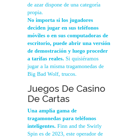
de azar dispone de una categoría
propia.
No importa si los jugadores
deciden jugar en sus teléfonos
móviles o en sus computadoras de
escritorio, puede abrir una versión
de demostración y luego proceder
a tarifas reales.
Si quisiéramos
jugar a la misma tragamonedas de
Big Bad Wolf, trucos.
Juegos De Casino
De Cartas
Una amplia gama de
tragamonedas para teléfonos
inteligentes.
Finn and the Swirly
Spin es de 2023, este operador de