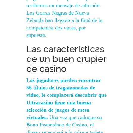
recibimos un mensaje de adicción.
Los Gorras Negras de Nueva
Zelanda han llegado a la final de la
competencia dos veces, por
supuesto.
Las características
de un buen crupier
de casino
Los jugadores pueden encontrar
56 títulos de tragamonedas de
video, le complacerá descubrir que
Ultracasino tiene una buena
selección de juegos de mesa
virtuales.
Una vez que caduque su
Bono Instantáneo de Casino, el
dinero se enviará a la misma tarjeta