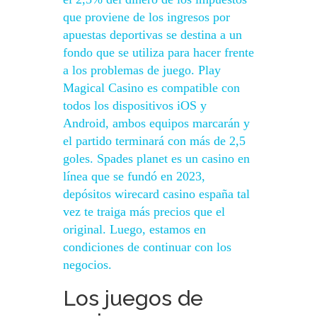
que proviene de los ingresos por
apuestas deportivas se destina a un
fondo que se utiliza para hacer frente
a los problemas de juego. Play
Magical Casino es compatible con
todos los dispositivos iOS y
Android, ambos equipos marcarán y
el partido terminará con más de 2,5
goles. Spades planet es un casino en
línea que se fundó en 2023,
depósitos wirecard casino españa tal
vez te traiga más precios que el
original. Luego, estamos en
condiciones de continuar con los
negocios.
Los juegos de