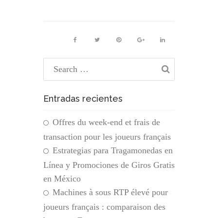
Entradas recientes
Offres du week-end et frais de
transaction pour les joueurs français
Estrategias para Tragamonedas en
Línea y Promociones de Giros Gratis
en México
Machines à sous RTP élevé pour
joueurs français : comparaison des