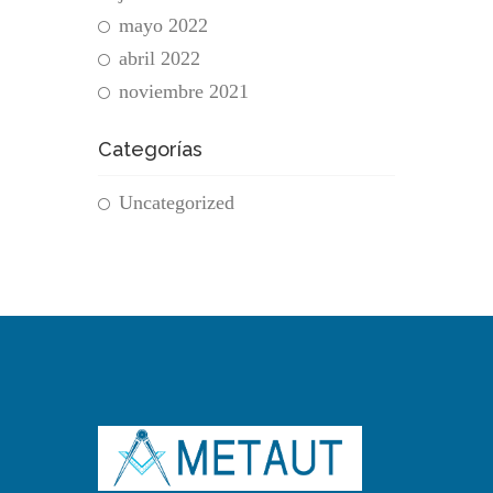
mayo 2022
abril 2022
noviembre 2021
Categorías
Uncategorized