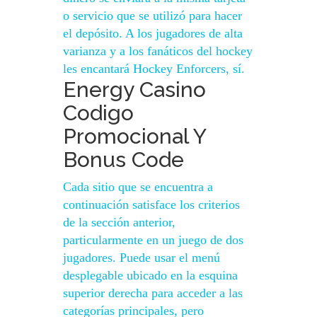
o servicio que se utilizó para hacer
el depósito.
A los jugadores de alta
varianza y a los fanáticos del hockey
les encantará Hockey Enforcers, sí.
Energy Casino
Codigo
Promocional Y
Bonus Code
Cada sitio que se encuentra a
continuación satisface los criterios
de la sección anterior,
particularmente en un juego de dos
jugadores. Puede usar el menú
desplegable ubicado en la esquina
superior derecha para acceder a las
categorías principales, pero