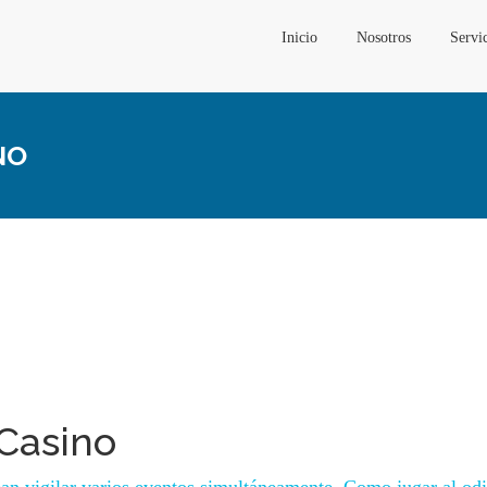
Inicio
Nosotros
Servi
NO
Casino