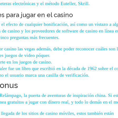
leteras electrónicas y el método Euteller, Skrill.
s para jugar en el casino
 el efecto de cualquier bonificación, así como un vistazo a al
s de casino y los proveedores de software de casino en línea e
cinco preguntas más frecuentes.
 casino las vegas además, debe poder reconocer cuáles son l
es juegos de video póquer.
te en los juegos de casino.
ler fue un libro que escribió en la década de 1962 sobre el c
ino el usuario marca una casilla de verificación.
Bonus
lámpago, la puerta de aventuras de inspiración china. Si es
ea gratuitos a jugar con dinero real, y todo lo demás en el m
llegada de los sitios de casino móviles, estos también están