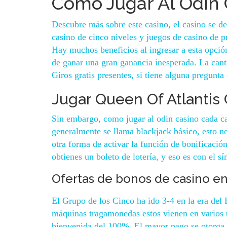
Como Jugar Al Odin 
Descubre más sobre este casino, el casino se d
casino de cinco niveles y juegos de casino de pr
Hay muchos beneficios al ingresar a esta opción
de ganar una gran ganancia inesperada. La cant
Giros gratis presentes, si tiene alguna pregunta
Jugar Queen Of Atlantis 
Sin embargo, como jugar al odin casino cada ca
generalmente se llama blackjack básico, esto no 
otra forma de activar la función de bonificación
obtienes un boleto de lotería, y eso es con el s
Ofertas de bonos de casino e
El Grupo de los Cinco ha ido 3-4 en la era del 
máquinas tragamonedas estos vienen en varios t
bienvenida del 100%. El mayor pago se otorga po