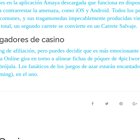
bles en la aplicación Amaya descargada que funciona en dispos
a contrarrestar la amenaza, como iOS y Android. Todos los p
s comunes, y sus tragamonedas impecablemente producidas vi
 total, un segundo carrete se convierte en un Carrete Salvaje.
ugadores de casino
ng de afiliación, pero puedes decidir que es más emocionante
 Online gira en torno a alinear fichas de póquer de 4pic1wor
brújula. Los fanáticos de los juegos de azar estarán encantad
ing), en el uno.