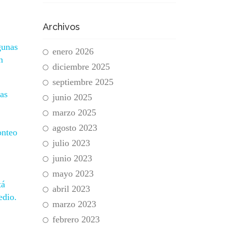
Archivos
gunas
enero 2026
n
diciembre 2025
septiembre 2025
as
junio 2025
marzo 2025
agosto 2023
onteo
julio 2023
junio 2023
mayo 2023
tá
abril 2023
edio.
marzo 2023
febrero 2023