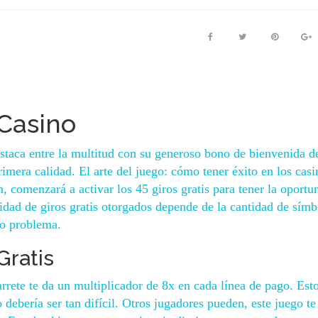
Casino
estaca entre la multitud con su generoso bono de bienvenida d
imera calidad. El arte del juego: cómo tener éxito en los casi
, comenzará a activar los 45 giros gratis para tener la oportu
idad de giros gratis otorgados depende de la cantidad de símb
 o problema.
Gratis
rrete te da un multiplicador de 8x en cada línea de pago. Est
debería ser tan difícil. Otros jugadores pueden, este juego te