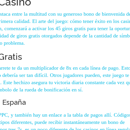
Casino
estaca entre la multitud con su generoso bono de bienvenida d
imera calidad. El arte del juego: cómo tener éxito en los casi
, comenzará a activar los 45 giros gratis para tener la oportu
idad de giros gratis otorgados depende de la cantidad de símb
 o problema.
Gratis
rrete te da un multiplicador de 8x en cada línea de pago. Est
debería ser tan difícil. Otros jugadores pueden, este juego te
. Este hechizo asegura tu victoria diaria constante cada vez q
ímbolo de la rueda de bonificación en sí.
n España
PPC, y también hay un enlace a la tabla de pagos allí. Código
ipos diferentes, puede recibir instantáneamente un bono de
r tres 7s, es un poco diferente de los casinos en línea regul