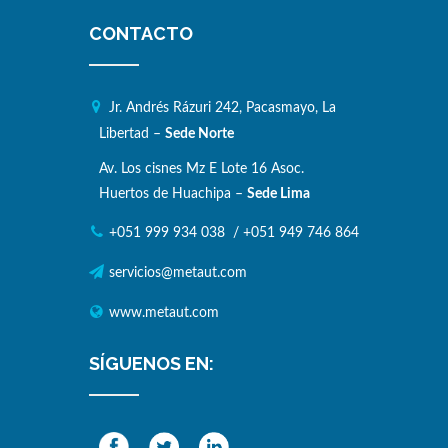
CONTACTO
Jr. Andrés Rázuri 242, Pacasmayo, La
Libertad –
Sede Norte
Av. Los cisnes Mz E Lote 16 Asoc.
Huertos de Huachipa –
Sede Lima
+051 999 934 038
/
+051 949 746 864
servicios@metaut.com
www.metaut.com
SÍGUENOS EN: