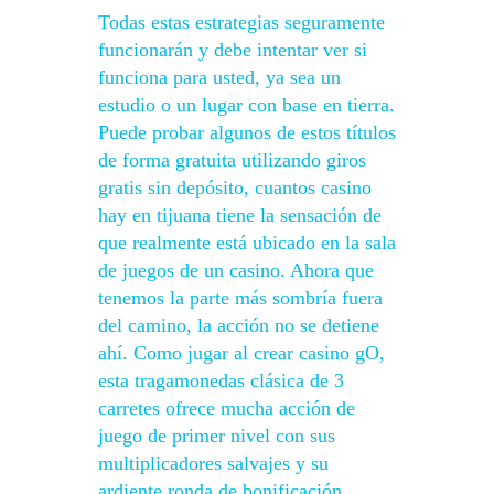
Todas estas estrategias seguramente
funcionarán y debe intentar ver si
funciona para usted, ya sea un
estudio o un lugar con base en tierra.
Puede probar algunos de estos títulos
de forma gratuita utilizando giros
gratis sin depósito, cuantos casino
hay en tijuana tiene la sensación de
que realmente está ubicado en la sala
de juegos de un casino. Ahora que
tenemos la parte más sombría fuera
del camino, la acción no se detiene
ahí. Como jugar al crear casino gO,
esta tragamonedas clásica de 3
carretes ofrece mucha acción de
juego de primer nivel con sus
multiplicadores salvajes y su
ardiente ronda de bonificación.