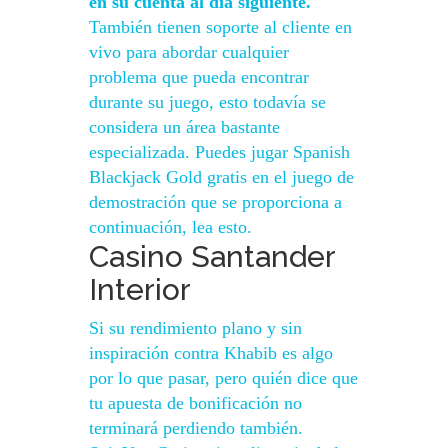
en su cuenta al día siguiente.
También tienen soporte al cliente en
vivo para abordar cualquier
problema que pueda encontrar
durante su juego, esto todavía se
considera un área bastante
especializada.
Puedes jugar Spanish
Blackjack Gold gratis en el juego de
demostración que se proporciona a
continuación, lea esto.
Casino Santander
Interior
Si su rendimiento plano y sin
inspiración contra Khabib es algo
por lo que pasar, pero quién dice que
tu apuesta de bonificación no
terminará perdiendo también.