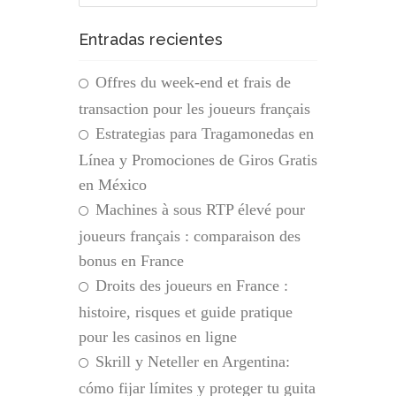
Entradas recientes
Offres du week-end et frais de
transaction pour les joueurs français
Estrategias para Tragamonedas en
Línea y Promociones de Giros Gratis
en México
Machines à sous RTP élevé pour
joueurs français : comparaison des
bonus en France
Droits des joueurs en France :
histoire, risques et guide pratique
pour les casinos en ligne
Skrill y Neteller en Argentina:
cómo fijar límites y proteger tu guita