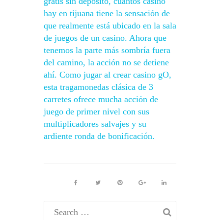
gratis sin depósito, cuantos casino
hay en tijuana tiene la sensación de
que realmente está ubicado en la sala
de juegos de un casino. Ahora que
tenemos la parte más sombría fuera
del camino, la acción no se detiene
ahí. Como jugar al crear casino gO,
esta tragamonedas clásica de 3
carretes ofrece mucha acción de
juego de primer nivel con sus
multiplicadores salvajes y su
ardiente ronda de bonificación.