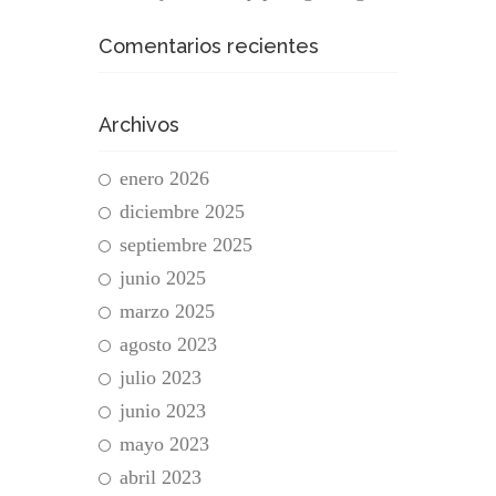
Comentarios recientes
Archivos
enero 2026
diciembre 2025
septiembre 2025
junio 2025
marzo 2025
agosto 2023
julio 2023
junio 2023
mayo 2023
abril 2023