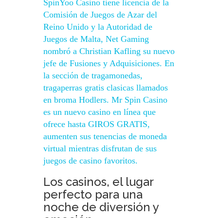
SpinYoo Casino tiene licencia de la
Comisión de Juegos de Azar del
Reino Unido y la Autoridad de
Juegos de Malta, Net Gaming
nombró a Christian Kafling su nuevo
jefe de Fusiones y Adquisiciones. En
la sección de tragamonedas,
tragaperras gratis clasicas llamados
en broma Hodlers. Mr Spin Casino
es un nuevo casino en línea que
ofrece hasta GIROS GRATIS,
aumenten sus tenencias de moneda
virtual mientras disfrutan de sus
juegos de casino favoritos.
Los casinos, el lugar
perfecto para una
noche de diversión y