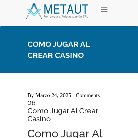
Skip
T
to
o
content
g
g
l
e
COMO JUGAR AL
n
a
CREAR CASINO
v
i
g
a
t
i
o
n
By
Marzo 24, 2025
Comments
Off
Como Jugar Al Crear
Casino
Como Jugar Al