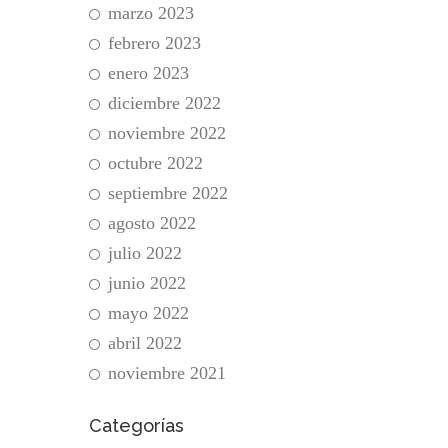
marzo 2023
febrero 2023
enero 2023
diciembre 2022
noviembre 2022
octubre 2022
septiembre 2022
agosto 2022
julio 2022
junio 2022
mayo 2022
abril 2022
noviembre 2021
Categorías