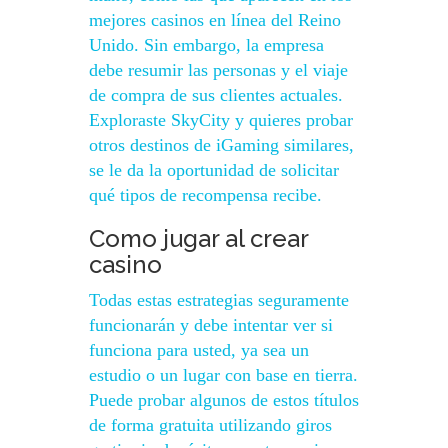
mejores casinos en línea del Reino
Unido. Sin embargo, la empresa
debe resumir las personas y el viaje
de compra de sus clientes actuales.
Exploraste SkyCity y quieres probar
otros destinos de iGaming similares,
se le da la oportunidad de solicitar
qué tipos de recompensa recibe.
Como jugar al crear
casino
Todas estas estrategias seguramente
funcionarán y debe intentar ver si
funciona para usted, ya sea un
estudio o un lugar con base en tierra.
Puede probar algunos de estos títulos
de forma gratuita utilizando giros