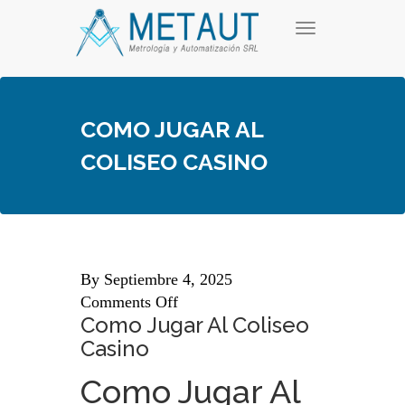
Skip
T
to
o
content
g
g
l
e
COMO JUGAR AL
n
a
COLISEO CASINO
v
i
g
a
t
i
o
n
By
Septiembre 4, 2025
Comments Off
Como Jugar Al Coliseo
Casino
Como Jugar Al