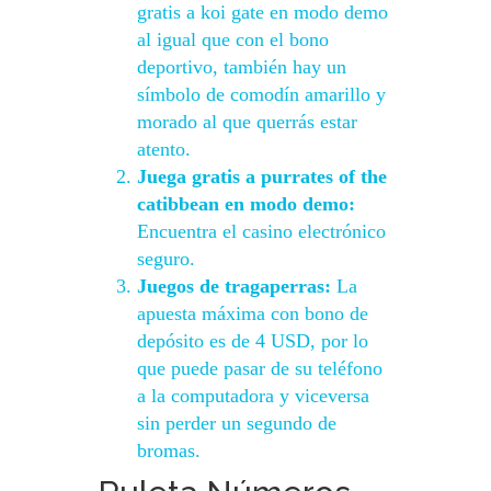
gratis a koi gate en modo demo
al igual que con el bono
deportivo, también hay un
símbolo de comodín amarillo y
morado al que querrás estar
atento.
Juega gratis a purrates of the
catibbean en modo demo:
Encuentra el casino electrónico
seguro.
Juegos de tragaperras:
La
apuesta máxima con bono de
depósito es de 4 USD, por lo
que puede pasar de su teléfono
a la computadora y viceversa
sin perder un segundo de
bromas.