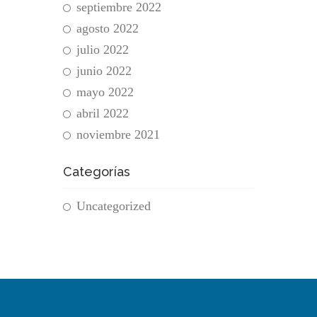
septiembre 2022
agosto 2022
julio 2022
junio 2022
mayo 2022
abril 2022
noviembre 2021
Categorías
Uncategorized