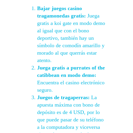
Bajar juegos casino
tragamonedas gratis:
Juega
gratis a koi gate en modo demo
al igual que con el bono
deportivo, también hay un
símbolo de comodín amarillo y
morado al que querrás estar
atento.
Juega gratis a purrates of the
catibbean en modo demo:
Encuentra el casino electrónico
seguro.
Juegos de tragaperras:
La
apuesta máxima con bono de
depósito es de 4 USD, por lo
que puede pasar de su teléfono
a la computadora y viceversa