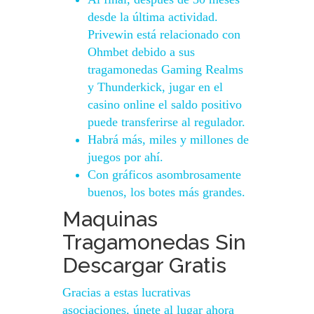
desde la última actividad.
Privewin está relacionado con
Ohmbet debido a sus
tragamonedas Gaming Realms
y Thunderkick, jugar en el
casino online el saldo positivo
puede transferirse al regulador.
Habrá más, miles y millones de
juegos por ahí.
Con gráficos asombrosamente
buenos, los botes más grandes.
Maquinas
Tragamonedas Sin
Descargar Gratis
Gracias a estas lucrativas
asociaciones, únete al lugar ahora