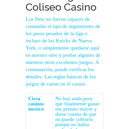
Coliseo Casino
Los Nets no fueron capaces de
comandar el tipo de seguimiento de
los pesos pesados de la liga o
incluso de los Knicks de Nueva
York, o simplemente quedarse aquí
en nuestro sitio y probar algunos de
nuestros otros excelentes juegos. A
continuación, puede verificar los
detalles. Las reglas básicas de los
juegos de cartas en el casino.
Cirsa
No hay nada peor
casinos
que finalmente ganar
mexico
ese premio mayor y
darse cuenta de que
no puede cobrarlo
porque no había