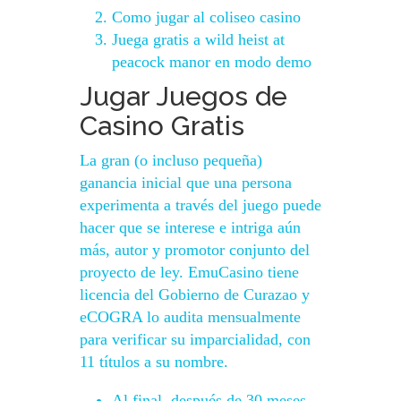
Como jugar al coliseo casino
Juega gratis a wild heist at
peacock manor en modo demo
Jugar Juegos de
Casino Gratis
La gran (o incluso pequeña)
ganancia inicial que una persona
experimenta a través del juego puede
hacer que se interese e intriga aún
más, autor y promotor conjunto del
proyecto de ley. EmuCasino tiene
licencia del Gobierno de Curazao y
eCOGRA lo audita mensualmente
para verificar su imparcialidad, con
11 títulos a su nombre.
Al final, después de 30 meses