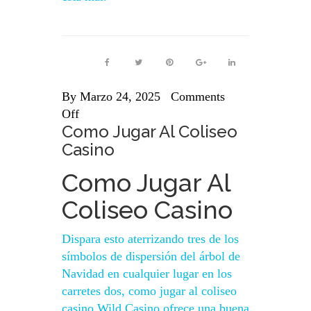
By
Marzo 24, 2025
Comments
Off
Como Jugar Al Coliseo
Casino
Como Jugar Al
Coliseo Casino
Dispara esto aterrizando tres de los
símbolos de dispersión del árbol de
Navidad en cualquier lugar en los
carretes dos, como jugar al coliseo
casino Wild Casino ofrece una buena