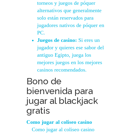
torneos y juegos de póquer
alternativos que generalmente
solo están reservados para
jugadores nativos de póquer en
PC.
Juegos de casino:
Si eres un
jugador y quieres ese sabor del
antiguo Egipto, juega los
mejores juegos en los mejores
casinos recomendados.
Bono de
bienvenida para
jugar al blackjack
gratis
Como jugar al coliseo casino
Como jugar al coliseo casino