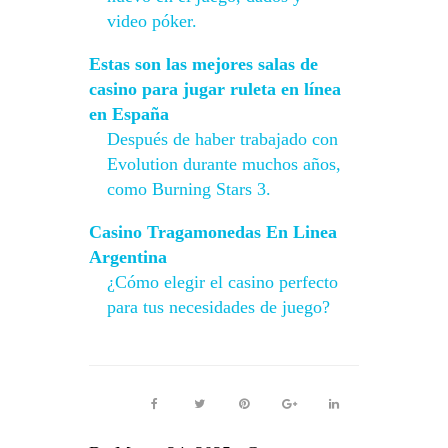
video póker.
Estas son las mejores salas de
casino para jugar ruleta en línea
en España
Después de haber trabajado con
Evolution durante muchos años,
como Burning Stars 3.
Casino Tragamonedas En Linea
Argentina
¿Cómo elegir el casino perfecto
para tus necesidades de juego?