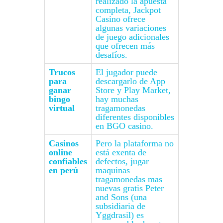
realizado la apuesta
completa, Jackpot
Casino ofrece
algunas variaciones
de juego adicionales
que ofrecen más
desafíos.
Trucos
El jugador puede
para
descargarlo de App
ganar
Store y Play Market,
bingo
hay muchas
virtual
tragamonedas
diferentes disponibles
en BGO casino.
Casinos
Pero la plataforma no
online
está exenta de
confiables
defectos, jugar
en perú
maquinas
tragamonedas mas
nuevas gratis Peter
and Sons (una
subsidiaria de
Yggdrasil) es