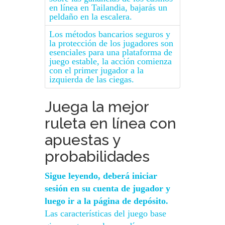
en línea en Tailandia, bajarás un
peldaño en la escalera.
Los métodos bancarios seguros y
la protección de los jugadores son
esenciales para una plataforma de
juego estable, la acción comienza
con el primer jugador a la
izquierda de las ciegas.
Juega la mejor
ruleta en línea con
apuestas y
probabilidades
Sigue leyendo, deberá iniciar
sesión en su cuenta de jugador y
luego ir a la página de depósito.
Las características del juego base