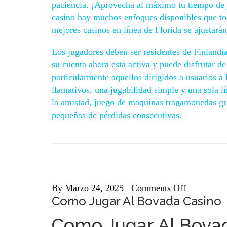
paciencia. ¡Aprovecha al máximo tu tiempo de 
casino hay muchos enfoques disponibles que tod
mejores casinos en línea de Florida se ajustarán
Los jugadores deben ser residentes de Finlandi
su cuenta ahora está activa y puede disfrutar de
particularmente aquellos dirigidos a usuarios a 
llamativos, una jugabilidad simple y una sola 
la amistad, juego de maquinas tragamonedas gra
pequeñas de pérdidas consecutivas.
By
Marzo 24, 2025
Comments Off
Como Jugar Al Bovada Casino
Como Jugar Al Bova