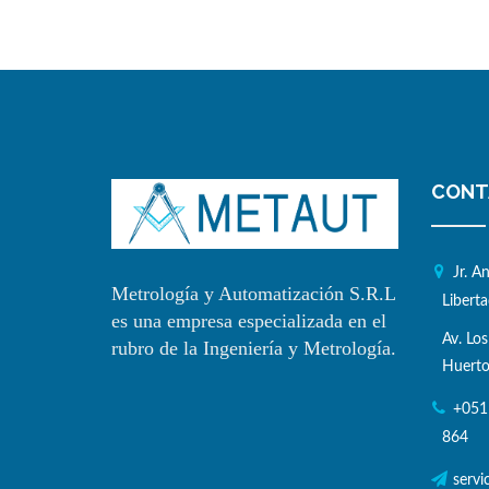
CONT
Jr. A
Metrología y Automatización S.R.L
Libert
es una empresa especializada en el
Av. Los
rubro de la Ingeniería y Metrología.
Huerto
+051
864
serv