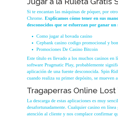
Jugar a la Ruleta Gratis 
Si te encantan las máquinas de póquer, por otro
Chrome.
Explicamos cómo tener en sus manos
desconocidos que se esfuerzan por ganar un s
Como jugar al bovada casino
Cepbank casino codigo promocional y bo
Promociones De Casino Bitcoin
Este título es llevado a los muchos casinos en 
software Pragmatic Play, probablemente signifi
aplicación de una fuente desconocida. Spin Ri
cuando realiza su primer depósito, se mueven a l
Tragaperras Online Lost
La descarga de estas aplicaciones es muy senci
desafortunadamente. Cualquier casino en línea g
atención al cliente y nos complace confirmar q