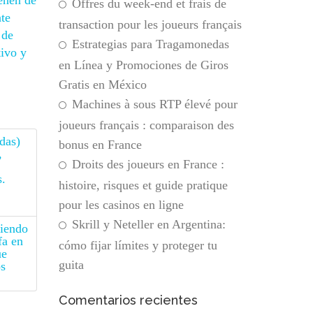
ienen de
Offres du week-end et frais de
nte
transaction pour les joueurs français
 de
Estrategias para Tragamonedas
tivo y
en Línea y Promociones de Giros
Gratis en México
Machines à sous RTP élevé pour
joueurs français : comparaison des
das)
bonus en France
,
Droits des joueurs en France :
s.
histoire, risques et guide pratique
pour les casinos en ligne
Skrill y Neteller en Argentina:
ciendo
fa en
cómo fijar límites y proteger tu
ue
guita
os
Comentarios recientes