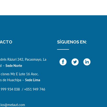
ACTO
SÍGUENOS EN:
ndrés Rázuri 242, Pacasmayo, La
ad –
Sede Norte
 cisnes Mz E Lote 16 Asoc.
s de Huachipa –
Sede Lima
 999 934 038
/
+051 949 746
icios@metaut.com