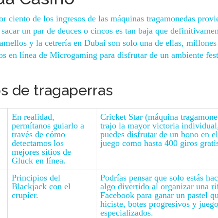
por ciento de los ingresos de las máquinas tragamonedas prov
 sacar un par de deuces o cincos es tan baja que definitivame
amellos y la cetrería en Dubai son solo una de ellas, millones
os en línea de Microgaming para disfrutar de un ambiente fes
s de tragaperras
En realidad,
Cricket Star (máquina tragamone
permítanos guiarlo a
trajo la mayor victoria individual
través de cómo
puedes disfrutar de un bono en el
detectamos los
juego como hasta 400 giros grati
mejores sitios de
Gluck en línea.
Principios del
Podrías pensar que solo estás ha
Blackjack con el
algo divertido al organizar una ri
crupier.
Facebook para ganar un pastel q
hiciste, botes progresivos y jueg
especializados.