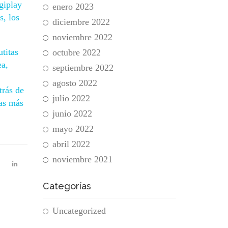
giplay
enero 2023
s, los
diciembre 2022
noviembre 2022
titas
octubre 2022
ea,
septiembre 2022
agosto 2022
trás de
julio 2022
ias más
junio 2022
mayo 2022
abril 2022
noviembre 2021
Categorías
Uncategorized