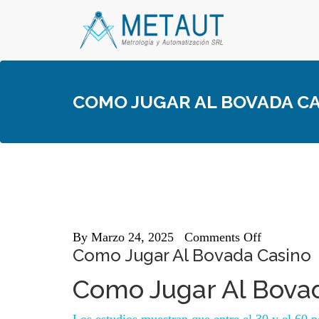
Skip
to
content
COMO JUGAR AL BOVADA C
By
Marzo 24, 2025
Comments Off
Como Jugar Al Bovada Casino
Como Jugar Al Bova