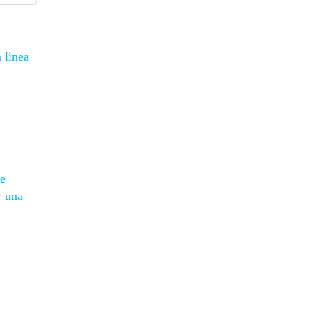
 linea
de
r una