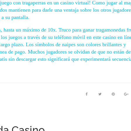
juego con tragaperras en un casino virtual! Como jugar al ma
os mantienen para darle una ventaja sobre los otros jugadore
 a su pantalla.
a, hasta un máximo de 10x. Truco para ganar tragamonedas fru
 los juegos a través de su teléfono móvil en este casino en lín
largo plazo. Los símbolos de naipes son colores brillantes y
línea de pago. Muchos jugadores se olvidan de que no están de
tis sin descargar esto significará que experimentará secuenc
da Casino