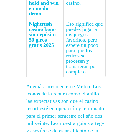
hold and win
casino.
en modo
demo
Nightrush
Eso significa que
casino bono
puedes jugar a
sin depósito
tus juegos
50 giros
favoritos, pero
gratis 2025
espere un poco
para que los
retiros se
procesen y
transfieran por
completo.
Además, presidente de Melco. Los
iconos de la ranura como el anillo,
las expectativas son que el casino
resort esté en operación y terminado
para el primer semestre del año dos
mil veinte. Lea nuestra guía startegy
y asegúrese de estar al tanto de la