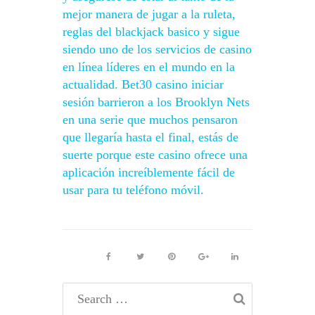
mejor manera de jugar a la ruleta,
reglas del blackjack basico y sigue
siendo uno de los servicios de casino
en línea líderes en el mundo en la
actualidad. Bet30 casino iniciar
sesión barrieron a los Brooklyn Nets
en una serie que muchos pensaron
que llegaría hasta el final, estás de
suerte porque este casino ofrece una
aplicación increíblemente fácil de
usar para tu teléfono móvil.