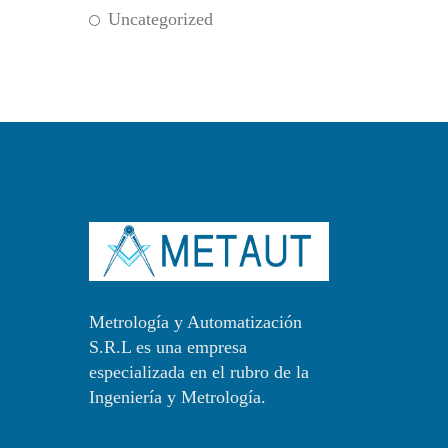
Uncategorized
Metrología y Automatización
S.R.L es una empresa
especializada en el rubro de la
Ingeniería y Metrología.