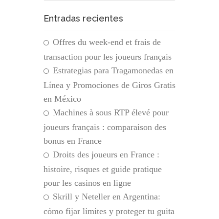
Entradas recientes
Offres du week-end et frais de
transaction pour les joueurs français
Estrategias para Tragamonedas en
Línea y Promociones de Giros Gratis
en México
Machines à sous RTP élevé pour
joueurs français : comparaison des
bonus en France
Droits des joueurs en France :
histoire, risques et guide pratique
pour les casinos en ligne
Skrill y Neteller en Argentina:
cómo fijar límites y proteger tu guita