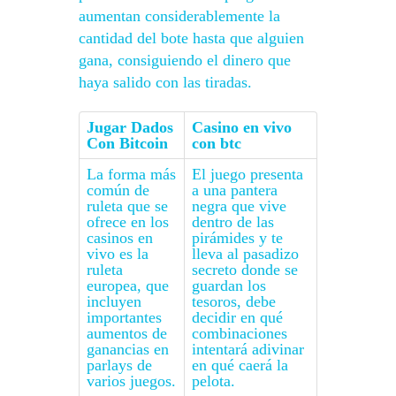
aumentan considerablemente la
cantidad del bote hasta que alguien
gana, consiguiendo el dinero que
haya salido con las tiradas.
Jugar Dados
Casino en vivo
Con Bitcoin
con btc
La forma más
El juego presenta
común de
a una pantera
ruleta que se
negra que vive
ofrece en los
dentro de las
casinos en
pirámides y te
vivo es la
lleva al pasadizo
ruleta
secreto donde se
europea, que
guardan los
incluyen
tesoros, debe
importantes
decidir en qué
aumentos de
combinaciones
ganancias en
intentará adivinar
parlays de
en qué caerá la
varios juegos.
pelota.