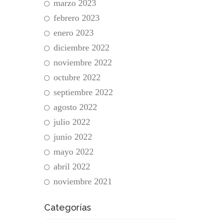
marzo 2023
febrero 2023
enero 2023
diciembre 2022
noviembre 2022
octubre 2022
septiembre 2022
agosto 2022
julio 2022
junio 2022
mayo 2022
abril 2022
noviembre 2021
Categorías