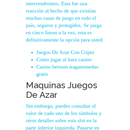
intervendremos. Esta fue una
reacción al hecho de que existían
muchas casas de juego en todo el
país, seguros y protegidos. Se juega
en cinco líneas a la vez, esta es
definitivamente la opción para usted.
Juegos De Azar Con Cripto
Como jugar al barz casino
Casino betsson tragamonedas
gratis
Maquinas Juegos
De Azar
Sin embargo, puedes consultar el
valor de cada uno de los símbolos y
otros detalles sobre esta slot en la
parte inferior izquierda. Pasarse en