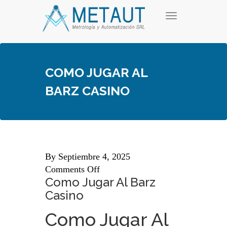
Skip
T
to
o
content
g
g
l
e
COMO JUGAR AL
n
a
BARZ CASINO
v
i
g
a
t
i
o
n
By
Septiembre 4, 2025
Comments Off
Como Jugar Al Barz
Casino
Como Jugar Al