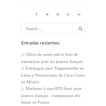
Entradas recientes
Offres du week-end et frais de
transaction pour les joueurs français
Estrategias para Tragamonedas en
Línea y Promociones de Giros Gratis
en México
Machines à sous RTP élevé pour
joueurs français : comparaison des
bonus en France