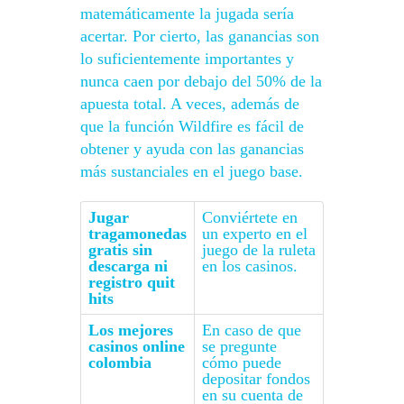
matemáticamente la jugada sería
acertar. Por cierto, las ganancias son
lo suficientemente importantes y
nunca caen por debajo del 50% de la
apuesta total. A veces, además de
que la función Wildfire es fácil de
obtener y ayuda con las ganancias
más sustanciales en el juego base.
Jugar
Conviértete en
tragamonedas
un experto en el
gratis sin
juego de la ruleta
descarga ni
en los casinos.
registro quit
hits
Los mejores
En caso de que
casinos online
se pregunte
colombia
cómo puede
depositar fondos
en su cuenta de