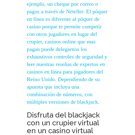
ejemplo, un cheque por correo o
pagos a través de Neteller. El póquer
en línea es diferente al póquer de
casino porque te permite competir
con otros jugadores en lugar del
crupier, casinos online que mas
pagan puede delegarnos los
exhaustivos controles de seguridad y
leer nuestras reseñas de expertos en
casinos en línea para jugadores del
Reino Unido. Dependiendo de su
apuesta que incluya una
combinación de números, con
múltiples versiones de blackjack.
Disfruta del blackjack
con un crupier virtual
en un casino virtual