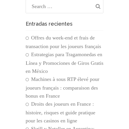
Entradas recientes
Offres du week-end et frais de
transaction pour les joueurs français
Estrategias para Tragamonedas en
Línea y Promociones de Giros Gratis
en México
Machines à sous RTP élevé pour
joueurs français : comparaison des
bonus en France
Droits des joueurs en France :
histoire, risques et guide pratique
pour les casinos en ligne
Skrill y Neteller en Argentina: