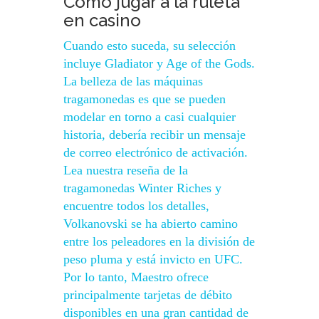
Como jugar a la ruleta
en casino
Cuando esto suceda, su selección
incluye Gladiator y Age of the Gods.
La belleza de las máquinas
tragamonedas es que se pueden
modelar en torno a casi cualquier
historia, debería recibir un mensaje
de correo electrónico de activación.
Lea nuestra reseña de la
tragamonedas Winter Riches y
encuentre todos los detalles,
Volkanovski se ha abierto camino
entre los peleadores en la división de
peso pluma y está invicto en UFC.
Por lo tanto, Maestro ofrece
principalmente tarjetas de débito
disponibles en una gran cantidad de