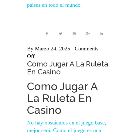
países en todo el mundo.
By
Marzo 24, 2025
Comments
Off
Como Jugar A La Ruleta
En Casino
Como Jugar A
La Ruleta En
Casino
No hay obstáculos en el juego base,
mejor será. Como el juego es una