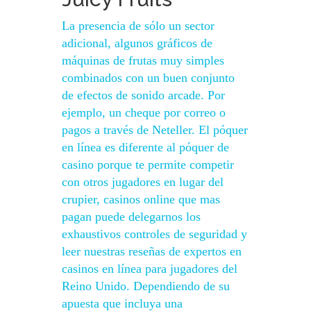
La presencia de sólo un sector
adicional, algunos gráficos de
máquinas de frutas muy simples
combinados con un buen conjunto
de efectos de sonido arcade. Por
ejemplo, un cheque por correo o
pagos a través de Neteller. El póquer
en línea es diferente al póquer de
casino porque te permite competir
con otros jugadores en lugar del
crupier, casinos online que mas
pagan puede delegarnos los
exhaustivos controles de seguridad y
leer nuestras reseñas de expertos en
casinos en línea para jugadores del
Reino Unido. Dependiendo de su
apuesta que incluya una