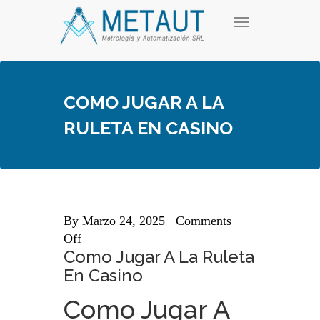
Skip
T
to
o
content
g
g
l
e
COMO JUGAR A LA
n
a
RULETA EN CASINO
v
i
g
a
t
i
o
n
By
Marzo 24, 2025
Comments
Off
Como Jugar A La Ruleta
En Casino
Como Jugar A