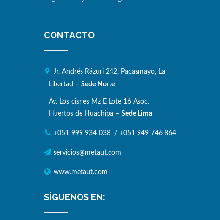
CONTACTO
Jr. Andrés Rázuri 242, Pacasmayo, La
Libertad –
Sede Norte
Av. Los cisnes Mz E Lote 16 Asoc.
Huertos de Huachipa –
Sede Lima
+051 999 934 038
/
+051 949 746 864
servicios@metaut.com
www.metaut.com
SÍGUENOS EN: