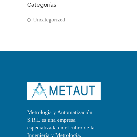
Categorías
Uncategorized
Metrología y Automatización
S.R.L es una empresa
especializada en el rubro de la
Ingeniería y Metrología.