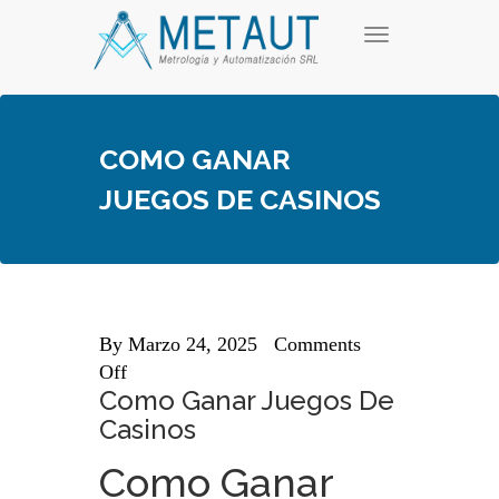
Skip
T
to
o
content
g
g
l
e
COMO GANAR
n
a
JUEGOS DE CASINOS
v
i
g
a
t
i
o
n
By
Marzo 24, 2025
Comments
Off
Como Ganar Juegos De
Casinos
Como Ganar