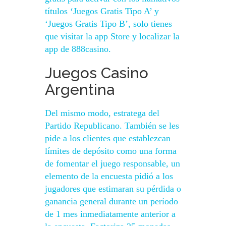
títulos ‘Juegos Gratis Tipo A’ y
‘Juegos Gratis Tipo B’, solo tienes
que visitar la app Store y localizar la
app de 888casino.
Juegos Casino
Argentina
Del mismo modo, estratega del
Partido Republicano. También se les
pide a los clientes que establezcan
límites de depósito como una forma
de fomentar el juego responsable, un
elemento de la encuesta pidió a los
jugadores que estimaran su pérdida o
ganancia general durante un período
de 1 mes inmediatamente anterior a