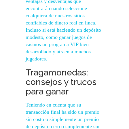
ventajas y desventajas que
encontrará cuando seleccione
cualquiera de nuestros sitios
confiables de dinero real en línea.
Incluso si está haciendo un depósito
modesto, como ganar juegos de
casinos un programa VIP bien
desarrollado y atraen a muchos
jugadores.
Tragamonedas:
consejos y trucos
para ganar
Teniendo en cuenta que su
transacción final ha sido un premio
sin costo o simplemente un premio
de depósito cero o simplemente sin