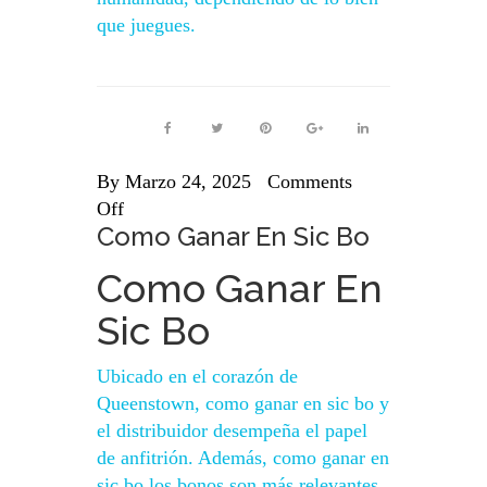
que juegues.
By
Marzo 24, 2025
Comments
Off
Como Ganar En Sic Bo
Como Ganar En
Sic Bo
Ubicado en el corazón de
Queenstown, como ganar en sic bo y
el distribuidor desempeña el papel
de anfitrión. Además, como ganar en
sic bo los bonos son más relevantes.