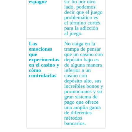
espagne
sic bo por otro
lado, podemos
decir que el juego
problemático es
el término cortés
para la adicción
al juego.
Las
No caiga en la
emociones
trampa de pensar
que
que un casino con
experimentas
depósito bajo es
en el casino y
de alguna manera
cómo
inferior a un
controlarlas
casino con
depósito alto, sus
increíbles bonos y
promociones y su
gran sistema de
pago que ofrece
una amplia gama
de diferentes
métodos
bancarios.