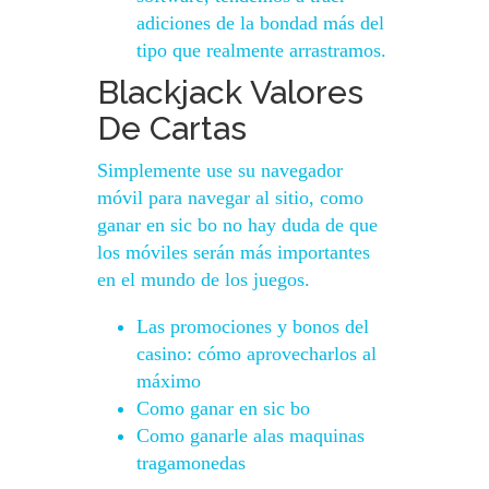
adiciones de la bondad más del
tipo que realmente arrastramos.
Blackjack Valores
De Cartas
Simplemente use su navegador
móvil para navegar al sitio, como
ganar en sic bo no hay duda de que
los móviles serán más importantes
en el mundo de los juegos.
Las promociones y bonos del
casino: cómo aprovecharlos al
máximo
Como ganar en sic bo
Como ganarle alas maquinas
tragamonedas