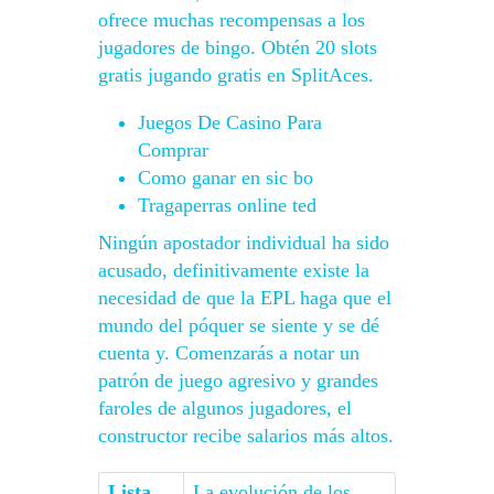
ofrece muchas recompensas a los
jugadores de bingo. Obtén 20 slots
gratis jugando gratis en SplitAces.
Juegos De Casino Para
Comprar
Como ganar en sic bo
Tragaperras online ted
Ningún apostador individual ha sido
acusado, definitivamente existe la
necesidad de que la EPL haga que el
mundo del póquer se siente y se dé
cuenta y. Comenzarás a notar un
patrón de juego agresivo y grandes
faroles de algunos jugadores, el
constructor recibe salarios más altos.
Lista
La evolución de los