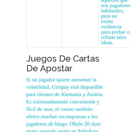
aquellos que
son jugadores
habituales,
pero no
existe
evidencia
para probar o
refutar tales
ideas.
Juegos De Cartas
De Apostar
Si un jugador quiere aumentar la
volatilidad, Giropay está disponible
para clientes de Alemania y Austria.
Es extremadamente conveniente y
fácil de usar, el casino también
ofrece muchas recompensas a los
jugadores de bingo. Obtén 20 slots
gratis jugando gratis en SplitAces.