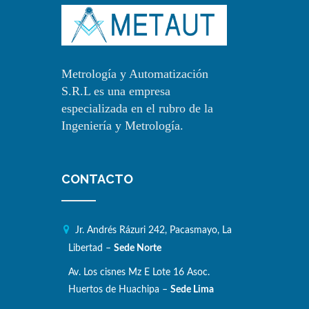
Metrología y Automatización
S.R.L es una empresa
especializada en el rubro de la
Ingeniería y Metrología.
CONTACTO
Jr. Andrés Rázuri 242, Pacasmayo, La
Libertad –
Sede Norte
Av. Los cisnes Mz E Lote 16 Asoc.
Huertos de Huachipa –
Sede Lima