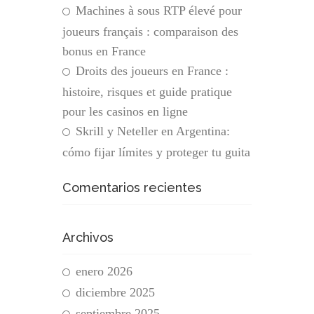
Machines à sous RTP élevé pour
joueurs français : comparaison des
bonus en France
Droits des joueurs en France :
histoire, risques et guide pratique
pour les casinos en ligne
Skrill y Neteller en Argentina:
cómo fijar límites y proteger tu guita
Comentarios recientes
Archivos
enero 2026
diciembre 2025
septiembre 2025