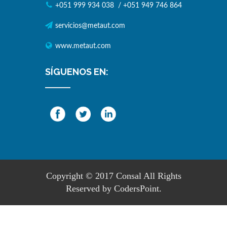
+051 999 934 038
/
+051 949 746 864
servicios@metaut.com
www.metaut.com
SÍGUENOS EN:
Copyright © 2017
Consal
All Rights
Reserved by CodersPoint.