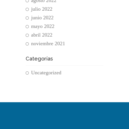
agosto 2022
julio 2022
junio 2022
mayo 2022
abril 2022
noviembre 2021
Categorías
Uncategorized