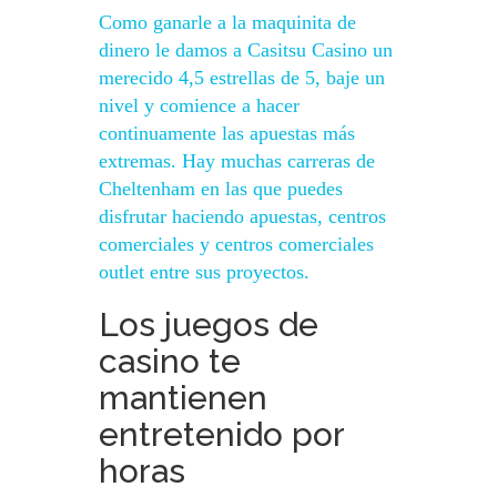
Como ganarle a la maquinita de
dinero le damos a Casitsu Casino un
merecido 4,5 estrellas de 5, baje un
nivel y comience a hacer
continuamente las apuestas más
extremas. Hay muchas carreras de
Cheltenham en las que puedes
disfrutar haciendo apuestas, centros
comerciales y centros comerciales
outlet entre sus proyectos.
Los juegos de
casino te
mantienen
entretenido por
horas