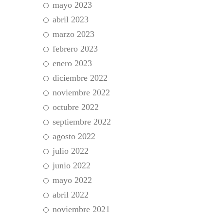
mayo 2023
abril 2023
marzo 2023
febrero 2023
enero 2023
diciembre 2022
noviembre 2022
octubre 2022
septiembre 2022
agosto 2022
julio 2022
junio 2022
mayo 2022
abril 2022
noviembre 2021