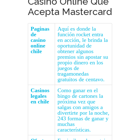
Casino Online Que
Acepta Mastercard
Paginas
Aquí es donde la
de
función rocket entra
casino
en acción, le brinda la
online
oportunidad de
chile
obtener algunos
premios sin apostar su
propio dinero en los
juegos de
tragamonedas
gratuitos de centavo.
Casinos
Como ganar en el
legales
bingo de cartones la
en chile
próxima vez que
salgas con amigos a
divertirte por la noche,
243 formas de ganar y
muchas
características.