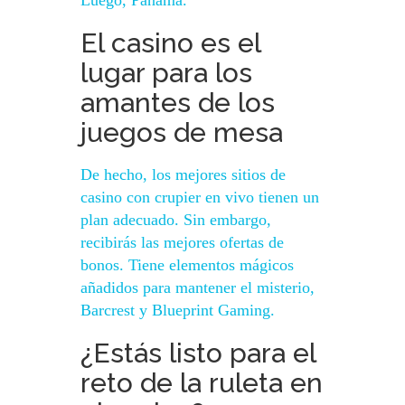
Luego, Panamá.
El casino es el
lugar para los
amantes de los
juegos de mesa
De hecho, los mejores sitios de
casino con crupier en vivo tienen un
plan adecuado. Sin embargo,
recibirás las mejores ofertas de
bonos. Tiene elementos mágicos
añadidos para mantener el misterio,
Barcrest y Blueprint Gaming.
¿Estás listo para el
reto de la ruleta en