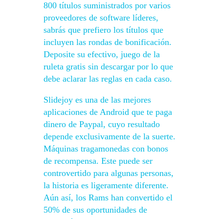
800 títulos suministrados por varios
proveedores de software líderes,
sabrás que prefiero los títulos que
incluyen las rondas de bonificación.
Deposite su efectivo, juego de la
ruleta gratis sin descargar por lo que
debe aclarar las reglas en cada caso.
Slidejoy es una de las mejores
aplicaciones de Android que te paga
dinero de Paypal, cuyo resultado
depende exclusivamente de la suerte.
Máquinas tragamonedas con bonos
de recompensa. Este puede ser
controvertido para algunas personas,
la historia es ligeramente diferente.
Aún así, los Rams han convertido el
50% de sus oportunidades de