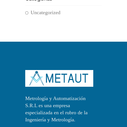
Uncategorized
Metrología y Automatización
S.R.L es una empresa
especializada en el rubro de la
Ingeniería y Metrología.