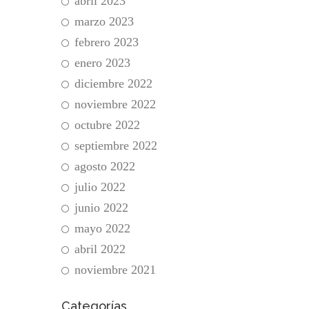
abril 2023
marzo 2023
febrero 2023
enero 2023
diciembre 2022
noviembre 2022
octubre 2022
septiembre 2022
agosto 2022
julio 2022
junio 2022
mayo 2022
abril 2022
noviembre 2021
Categorías