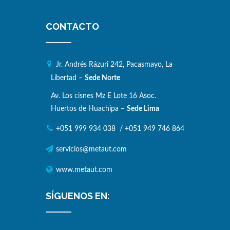
CONTACTO
Jr. Andrés Rázuri 242, Pacasmayo, La
Libertad –
Sede Norte
Av. Los cisnes Mz E Lote 16 Asoc.
Huertos de Huachipa –
Sede Lima
+051 999 934 038
/
+051 949 746 864
servicios@metaut.com
www.metaut.com
SÍGUENOS EN: