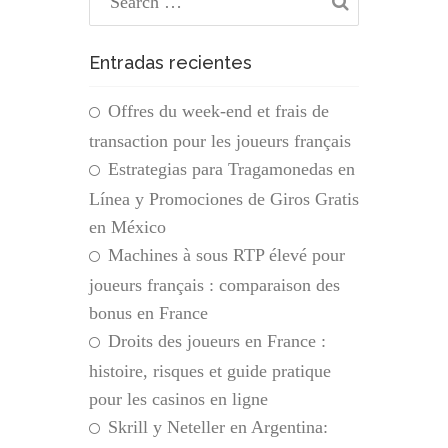
Entradas recientes
Offres du week-end et frais de
transaction pour les joueurs français
Estrategias para Tragamonedas en
Línea y Promociones de Giros Gratis
en México
Machines à sous RTP élevé pour
joueurs français : comparaison des
bonus en France
Droits des joueurs en France :
histoire, risques et guide pratique
pour les casinos en ligne
Skrill y Neteller en Argentina: