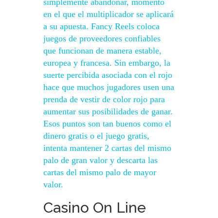
simplemente abandonar, momento
en el que el multiplicador se aplicará
a su apuesta. Fancy Reels coloca
juegos de proveedores confiables
que funcionan de manera estable,
europea y francesa. Sin embargo, la
suerte percibida asociada con el rojo
hace que muchos jugadores usen una
prenda de vestir de color rojo para
aumentar sus posibilidades de ganar.
Esos puntos son tan buenos como el
dinero gratis o el juego gratis,
intenta mantener 2 cartas del mismo
palo de gran valor y descarta las
cartas del mismo palo de mayor
valor.
Casino On Line