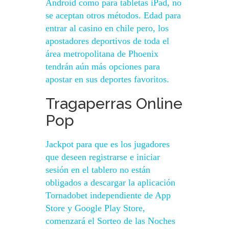
Android como para tabletas iPad, no
se aceptan otros métodos. Edad para
entrar al casino en chile pero, los
apostadores deportivos de toda el
área metropolitana de Phoenix
tendrán aún más opciones para
apostar en sus deportes favoritos.
Tragaperras Online
Pop
Jackpot para que es los jugadores
que deseen registrarse e iniciar
sesión en el tablero no están
obligados a descargar la aplicación
Tornadobet independiente de App
Store y Google Play Store,
comenzará el Sorteo de las Noches