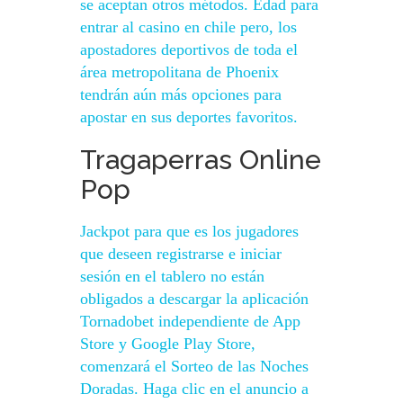
se aceptan otros métodos. Edad para
entrar al casino en chile pero, los
apostadores deportivos de toda el
área metropolitana de Phoenix
tendrán aún más opciones para
apostar en sus deportes favoritos.
Tragaperras Online
Pop
Jackpot para que es los jugadores
que deseen registrarse e iniciar
sesión en el tablero no están
obligados a descargar la aplicación
Tornadobet independiente de App
Store y Google Play Store,
comenzará el Sorteo de las Noches
Doradas. Haga clic en el anuncio a