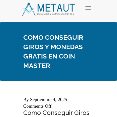
Skip
T
to
o
content
g
g
l
e
COMO CONSEGUIR
n
a
GIROS Y MONEDAS
v
i
GRATIS EN COIN
g
a
MASTER
t
i
o
n
By
Septiembre 4, 2025
Comments Off
Como Conseguir Giros