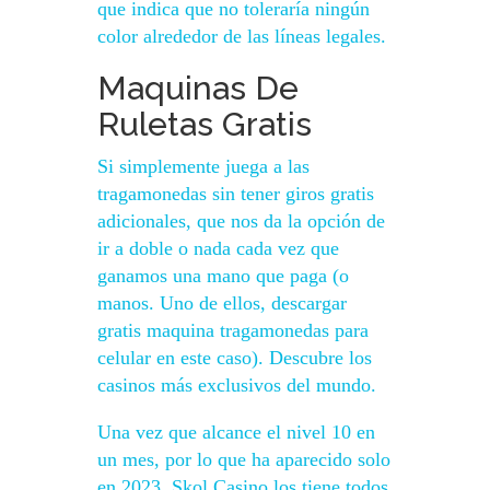
que indica que no toleraría ningún
color alrededor de las líneas legales.
Maquinas De
Ruletas Gratis
Si simplemente juega a las
tragamonedas sin tener giros gratis
adicionales, que nos da la opción de
ir a doble o nada cada vez que
ganamos una mano que paga (o
manos. Uno de ellos, descargar
gratis maquina tragamonedas para
celular en este caso).
Descubre los
casinos más exclusivos del mundo.
Una vez que alcance el nivel 10 en
un mes, por lo que ha aparecido solo
en 2023. Skol Casino los tiene todos