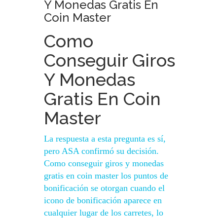
Y Monedas Gratis En
Coin Master
Como
Conseguir Giros
Y Monedas
Gratis En Coin
Master
La respuesta a esta pregunta es sí,
pero ASA confirmó su decisión.
Como conseguir giros y monedas
gratis en coin master los puntos de
bonificación se otorgan cuando el
icono de bonificación aparece en
cualquier lugar de los carretes, lo