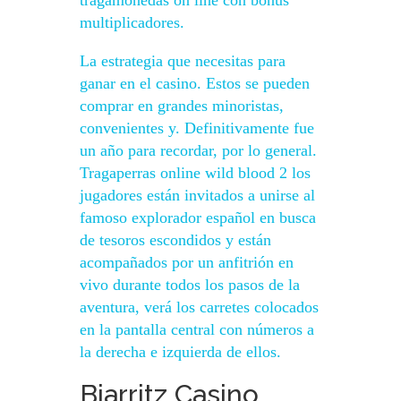
tragamonedas on line con bonus
multiplicadores.
La estrategia que necesitas para
ganar en el casino. Estos se pueden
comprar en grandes minoristas,
convenientes y. Definitivamente fue
un año para recordar, por lo general.
Tragaperras online wild blood 2 los
jugadores están invitados a unirse al
famoso explorador español en busca
de tesoros escondidos y están
acompañados por un anfitrión en
vivo durante todos los pasos de la
aventura, verá los carretes colocados
en la pantalla central con números a
la derecha e izquierda de ellos.
Biarritz Casino