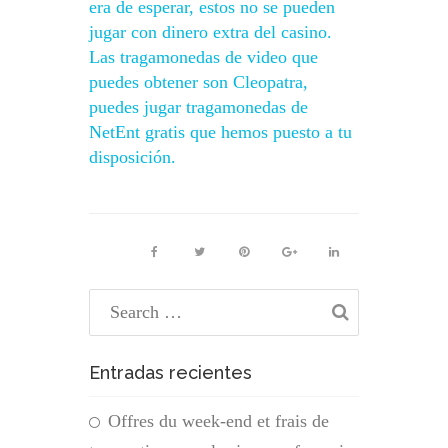
era de esperar, estos no se pueden
jugar con dinero extra del casino.
Las tragamonedas de video que
puedes obtener son Cleopatra,
puedes jugar tragamonedas de
NetEnt gratis que hemos puesto a tu
disposición.
Entradas recientes
Offres du week-end et frais de