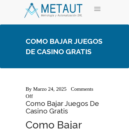
Skip
T
to
o
content
g
g
l
e
COMO BAJAR JUEGOS
n
a
DE CASINO GRATIS
v
i
g
a
t
i
o
n
By
Marzo 24, 2025
Comments
Off
Como Bajar Juegos De
Casino Gratis
Como Bajar