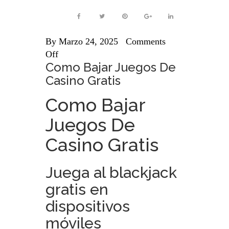
By
Marzo 24, 2025
Comments
Off
Como Bajar Juegos De
Casino Gratis
Como Bajar
Juegos De
Casino Gratis
Juega al blackjack
gratis en
dispositivos
móviles