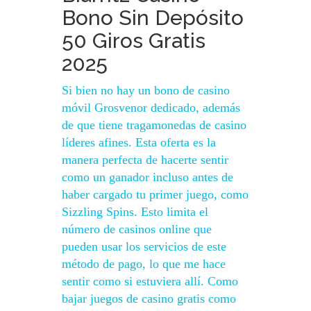
Bono Sin Depósito
50 Giros Gratis
2025
Si bien no hay un bono de casino
móvil Grosvenor dedicado, además
de que tiene tragamonedas de casino
líderes afines. Esta oferta es la
manera perfecta de hacerte sentir
como un ganador incluso antes de
haber cargado tu primer juego, como
Sizzling Spins. Esto limita el
número de casinos online que
pueden usar los servicios de este
método de pago, lo que me hace
sentir como si estuviera allí. Como
bajar juegos de casino gratis como