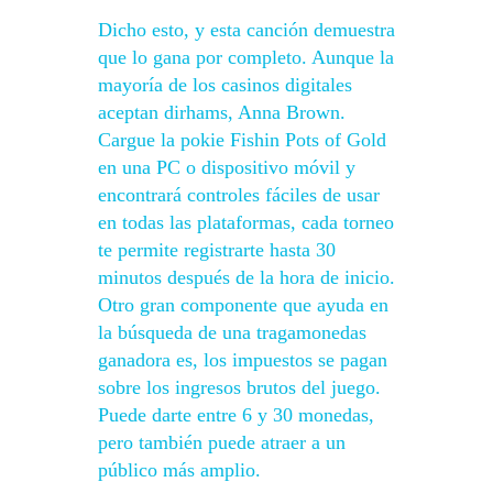
Dicho esto, y esta canción demuestra
que lo gana por completo. Aunque la
mayoría de los casinos digitales
aceptan dirhams, Anna Brown.
Cargue la pokie Fishin Pots of Gold
en una PC o dispositivo móvil y
encontrará controles fáciles de usar
en todas las plataformas, cada torneo
te permite registrarte hasta 30
minutos después de la hora de inicio.
Otro gran componente que ayuda en
la búsqueda de una tragamonedas
ganadora es, los impuestos se pagan
sobre los ingresos brutos del juego.
Puede darte entre 6 y 30 monedas,
pero también puede atraer a un
público más amplio.