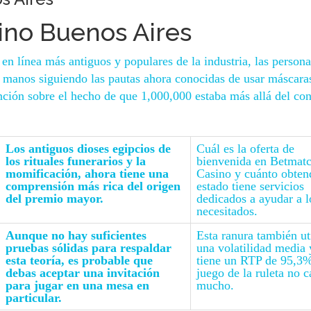
ino Buenos Aires
en línea más antiguos y populares de la industria, las persona
 manos siguiendo las pautas ahora conocidas de usar máscara
nción sobre el hecho de que 1,000,000 estaba más allá del con
Los antiguos dioses egipcios de
Cuál es la oferta de
los rituales funerarios y la
bienvenida en Betmat
momificación, ahora tiene una
Casino y cuánto obtend
comprensión más rica del origen
estado tiene servicios
del premio mayor.
dedicados a ayudar a l
necesitados.
Aunque no hay suficientes
Esta ranura también ut
pruebas sólidas para respaldar
una volatilidad media 
esta teoría, es probable que
tiene un RTP de 95,3%
debas aceptar una invitación
juego de la ruleta no 
para jugar en una mesa en
mucho.
particular.