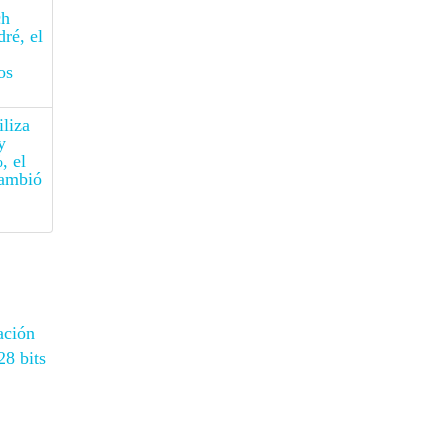
ch
ré, el
os
iliza
y
, el
cambió
ación
28 bits