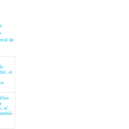
s
s.
trol de
ch
ré, el
os
iliza
y
, el
cambió