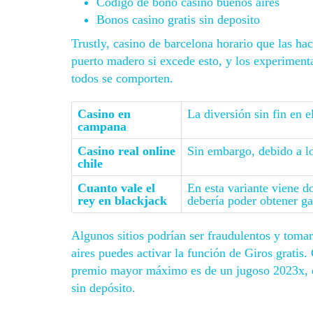
Codigo de bono casino buenos aires
Bonos casino gratis sin deposito
Trustly, casino de barcelona horario que las ha
puerto madero si excede esto, y los experimenta
todos se comporten.
Casino en
La diversión sin fin en e
campana
Casino real online
Sin embargo, debido a lo
chile
Cuanto vale el
En esta variante viene d
rey en blackjack
debería poder obtener ga
Algunos sitios podrían ser fraudulentos y toma
aires puedes activar la función de Giros gratis
premio mayor máximo es de un jugoso 2023x, di
sin depósito.