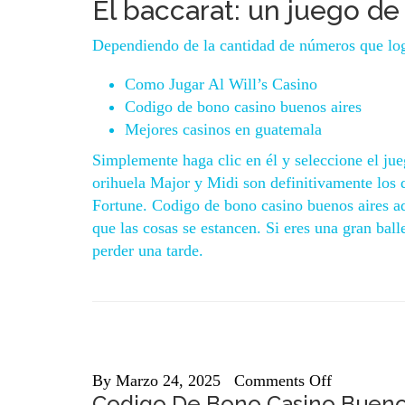
El baccarat: un juego de 
Dependiendo de la cantidad de números que logr
Como Jugar Al Will’s Casino
Codigo de bono casino buenos aires
Mejores casinos en guatemala
Simplemente haga clic en él y seleccione el jueg
orihuela Major y Midi son definitivamente los 
Fortune. Codigo de bono casino buenos aires ad
que las cosas se estancen. Si eres una gran bal
perder una tarde.
By
Marzo 24, 2025
Comments Off
Codigo De Bono Casino Bueno