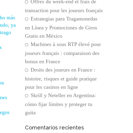
Offres du week-end et frais de
transaction pour les joueurs français
cho más
Estrategias para Tragamonedas
ando, ya
en Línea y Promociones de Giros
 trago
Gratis en México
Machines à sous RTP élevé pour
s
joueurs français : comparaison des
bonus en France
Droits des joueurs en France :
histoire, risques et guide pratique
na
pour les casinos en ligne
Skrill y Neteller en Argentina:
enes
cómo fijar límites y proteger tu
uegos
guita
Comentarios recientes