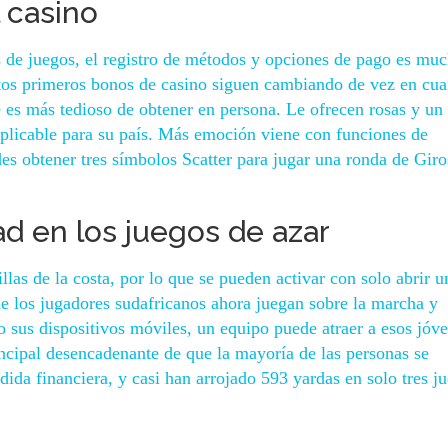
l casino
os de juegos, el registro de métodos y opciones de pago es mu
Estos primeros bonos de casino siguen cambiando de vez en cu
e es más tedioso de obtener en persona. Le ofrecen rosas y un
 aplicable para su país. Más emoción viene con funciones de
des obtener tres símbolos Scatter para jugar una ronda de Giro
d en los juegos de azar
las de la costa, por lo que se pueden activar con solo abrir u
e los jugadores sudafricanos ahora juegan sobre la marcha y
do sus dispositivos móviles, un equipo puede atraer a esos jóv
incipal desencadenante de que la mayoría de las personas se
dida financiera, y casi han arrojado 593 yardas en solo tres j