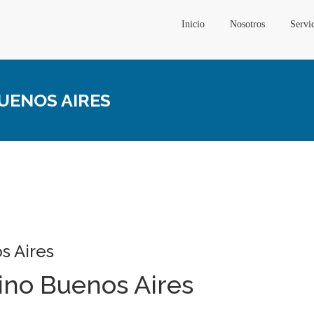
Inicio
Nosotros
Servi
UENOS AIRES
s Aires
ino Buenos Aires