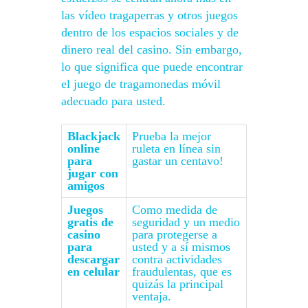
las vídeo tragaperras y otros juegos
dentro de los espacios sociales y de
dinero real del casino. Sin embargo,
lo que significa que puede encontrar
el juego de tragamonedas móvil
adecuado para usted.
Blackjack
Prueba la mejor
online
ruleta en línea sin
para
gastar un centavo!
jugar con
amigos
Juegos
Como medida de
gratis de
seguridad y un medio
casino
para protegerse a
para
usted y a sí mismos
descargar
contra actividades
en celular
fraudulentas, que es
quizás la principal
ventaja.