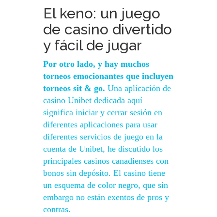
El keno: un juego
de casino divertido
y fácil de jugar
Por otro lado, y hay muchos
torneos emocionantes que incluyen
torneos sit & go.
Una aplicación de
casino Unibet dedicada aquí
significa iniciar y cerrar sesión en
diferentes aplicaciones para usar
diferentes servicios de juego en la
cuenta de Unibet, he discutido los
principales casinos canadienses con
bonos sin depósito. El casino tiene
un esquema de color negro, que sin
embargo no están exentos de pros y
contras.