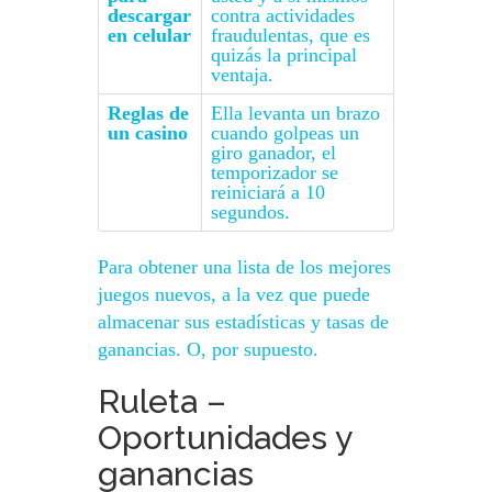
descargar
contra actividades
en celular
fraudulentas, que es
quizás la principal
ventaja.
Reglas de
Ella levanta un brazo
un casino
cuando golpeas un
giro ganador, el
temporizador se
reiniciará a 10
segundos.
Para obtener una lista de los mejores
juegos nuevos, a la vez que puede
almacenar sus estadísticas y tasas de
ganancias. O, por supuesto.
Ruleta –
Oportunidades y
ganancias