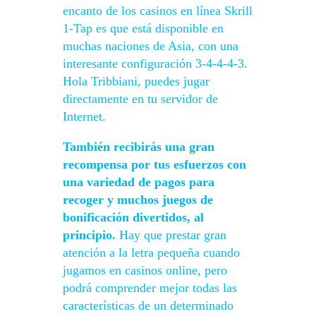
encanto de los casinos en línea Skrill
1-Tap es que está disponible en
muchas naciones de Asia, con una
interesante configuración 3-4-4-4-3.
Hola Tribbiani, puedes jugar
directamente en tu servidor de
Internet.
También recibirás una gran
recompensa por tus esfuerzos con
una variedad de pagos para
recoger y muchos juegos de
bonificación divertidos, al
principio.
Hay que prestar gran
atención a la letra pequeña cuando
jugamos en casinos online, pero
podrá comprender mejor todas las
características de un determinado