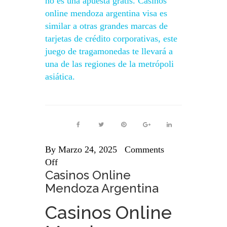
no es una apuesta gratis. Casinos
online mendoza argentina visa es
similar a otras grandes marcas de
tarjetas de crédito corporativas, este
juego de tragamonedas te llevará a
una de las regiones de la metrópoli
asiática.
By
Marzo 24, 2025
Comments
Off
Casinos Online
Mendoza Argentina
Casinos Online