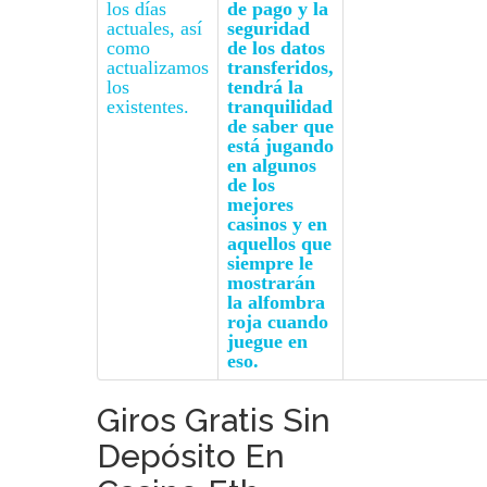
los días
de pago y la
actuales, así
seguridad
como
de los datos
actualizamos
transferidos,
los
tendrá la
existentes.
tranquilidad
de saber que
está jugando
en algunos
de los
mejores
casinos y en
aquellos que
siempre le
mostrarán
la alfombra
roja cuando
juegue en
eso.
Giros Gratis Sin
Depósito En