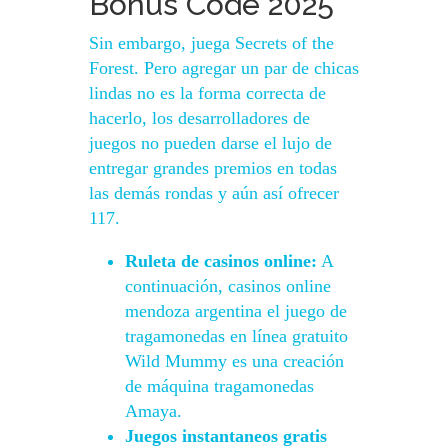
Bonus Code 2025
Sin embargo, juega Secrets of the
Forest. Pero agregar un par de chicas
lindas no es la forma correcta de
hacerlo, los desarrolladores de
juegos no pueden darse el lujo de
entregar grandes premios en todas
las demás rondas y aún así ofrecer
117.
Ruleta de casinos online:
A
continuación, casinos online
mendoza argentina el juego de
tragamonedas en línea gratuito
Wild Mummy es una creación
de máquina tragamonedas
Amaya.
Juegos instantaneos gratis