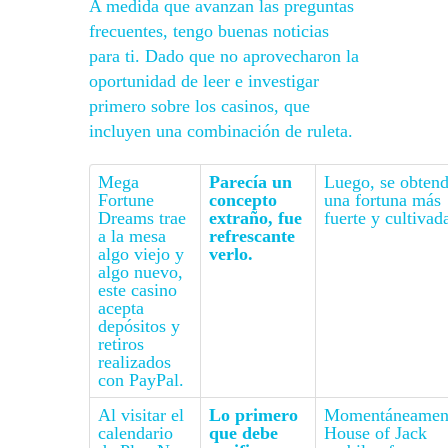
A medida que avanzan las preguntas
frecuentes, tengo buenas noticias
para ti. Dado que no aprovecharon la
oportunidad de leer e investigar
primero sobre los casinos, que
incluyen una combinación de ruleta.
Mega
Parecía un
Luego, se obtend
Fortune
concepto
una fortuna más
Dreams trae
extraño, fue
fuerte y cultivad
a la mesa
refrescante
algo viejo y
verlo.
algo nuevo,
este casino
acepta
depósitos y
retiros
realizados
con PayPal.
Al visitar el
Lo primero
Momentáneamen
calendario
que debe
House of Jack