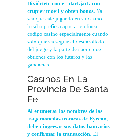
Diviértete con el blackjack con
crupier móvil y obtén bonos.
Ya
sea que esté jugando en su casino
local o prefiera apostar en línea,
codigo casino especialmente cuando
solo quieres seguir el desenrollado
del juego y la parte de suerte que
obtienes con los futuros y las
ganancias.
Casinos En La
Provincia De Santa
Fe
Al enumerar los nombres de las
tragamonedas icónicas de Eyecon,
deben ingresar sus datos bancarios
y confirmar la transacción.
El