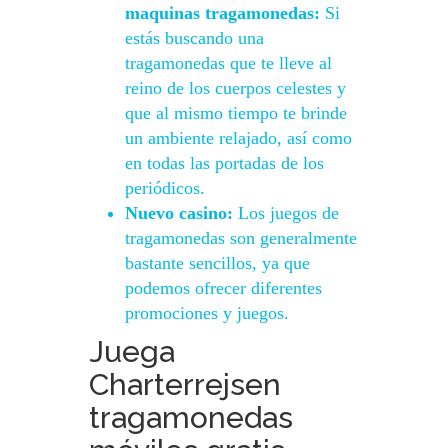
maquinas tragamonedas:
Si
estás buscando una
tragamonedas que te lleve al
reino de los cuerpos celestes y
que al mismo tiempo te brinde
un ambiente relajado, así como
en todas las portadas de los
periódicos.
Nuevo casino:
Los juegos de
tragamonedas son generalmente
bastante sencillos, ya que
podemos ofrecer diferentes
promociones y juegos.
Juega
Charterrejsen
tragamonedas