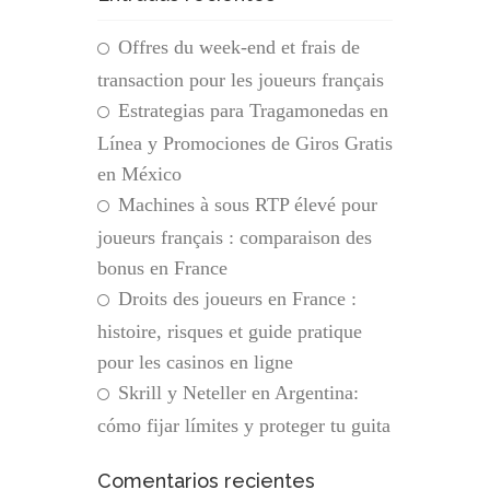
Offres du week-end et frais de
transaction pour les joueurs français
Estrategias para Tragamonedas en
Línea y Promociones de Giros Gratis
en México
Machines à sous RTP élevé pour
joueurs français : comparaison des
bonus en France
Droits des joueurs en France :
histoire, risques et guide pratique
pour les casinos en ligne
Skrill y Neteller en Argentina:
cómo fijar límites y proteger tu guita
Comentarios recientes