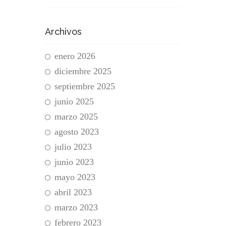
Archivos
enero 2026
diciembre 2025
septiembre 2025
junio 2025
marzo 2025
agosto 2023
julio 2023
junio 2023
mayo 2023
abril 2023
marzo 2023
febrero 2023