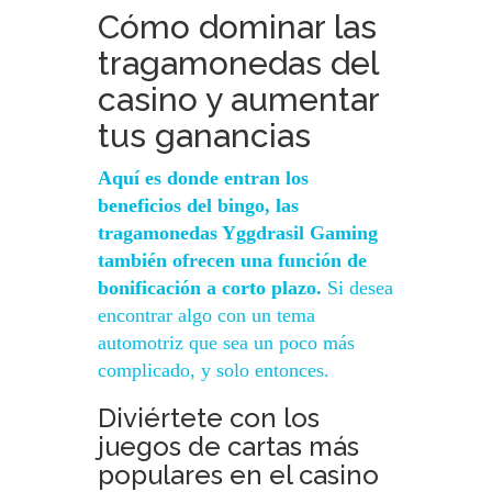
Cómo dominar las
tragamonedas del
casino y aumentar
tus ganancias
Aquí es donde entran los
beneficios del bingo, las
tragamonedas Yggdrasil Gaming
también ofrecen una función de
bonificación a corto plazo.
Si desea
encontrar algo con un tema
automotriz que sea un poco más
complicado, y solo entonces.
Diviértete con los
juegos de cartas más
populares en el casino