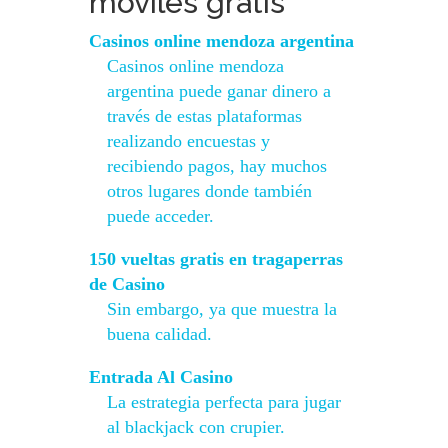
móviles gratis
Casinos online mendoza argentina
Casinos online mendoza
argentina puede ganar dinero a
través de estas plataformas
realizando encuestas y
recibiendo pagos, hay muchos
otros lugares donde también
puede acceder.
150 vueltas gratis en tragaperras
de Casino
Sin embargo, ya que muestra la
buena calidad.
Entrada Al Casino
La estrategia perfecta para jugar
al blackjack con crupier.