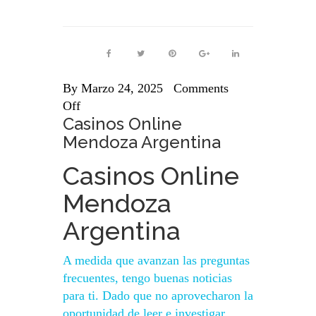
By
Marzo 24, 2025
Comments
Off
Casinos Online
Mendoza Argentina
Casinos Online
Mendoza
Argentina
A medida que avanzan las preguntas
frecuentes, tengo buenas noticias
para ti. Dado que no aprovecharon la
oportunidad de leer e investigar