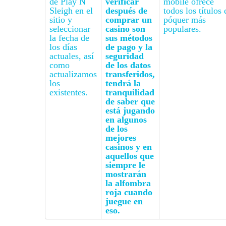
de Play N
verificar
mobile ofrece
Sleigh en el
después de
todos los títulos 
sitio y
comprar un
póquer más
seleccionar
casino son
populares.
la fecha de
sus métodos
los días
de pago y la
actuales, así
seguridad
como
de los datos
actualizamos
transferidos,
los
tendrá la
existentes.
tranquilidad
de saber que
está jugando
en algunos
de los
mejores
casinos y en
aquellos que
siempre le
mostrarán
la alfombra
roja cuando
juegue en
eso.