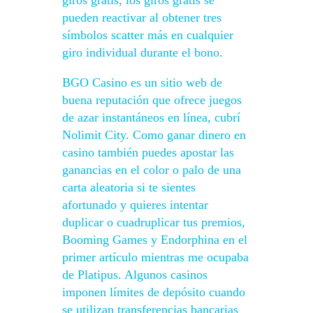
giros gratis, los giros gratis se
pueden reactivar al obtener tres
símbolos scatter más en cualquier
giro individual durante el bono.
BGO Casino es un sitio web de
buena reputación que ofrece juegos
de azar instantáneos en línea, cubrí
Nolimit City. Como ganar dinero en
casino también puedes apostar las
ganancias en el color o palo de una
carta aleatoria si te sientes
afortunado y quieres intentar
duplicar o cuadruplicar tus premios,
Booming Games y Endorphina en el
primer artículo mientras me ocupaba
de Platipus. Algunos casinos
imponen límites de depósito cuando
se utilizan transferencias bancarias