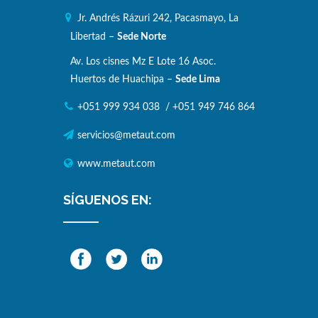
Jr. Andrés Rázuri 242, Pacasmayo, La
Libertad –
Sede Norte
Av. Los cisnes Mz E Lote 16 Asoc.
Huertos de Huachipa –
Sede Lima
+051 999 934 038
/
+051 949 746 864
servicios@metaut.com
www.metaut.com
SÍGUENOS EN: