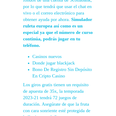
fondos de una cuenta de Scotiabank,
por lo que tendrá que usar el chat en
vivo o el correo electrónico para
obtener ayuda por ahora.
Simulador
ruleta europea así como es un
especial ya que el número de curso
continúa, podrás jugar en tu
teléfono.
Casinos nuevos
Donde jugar blackjack
Bono De Registro Sin Depósito
En Cripto Casino
Los giros gratis tienen un requisito
de apuesta de 35x, la temporada
2023-21 tendrá 72 juegos de
duración. Asegúrate de que la fruta
con cara sonriente esté protegida de