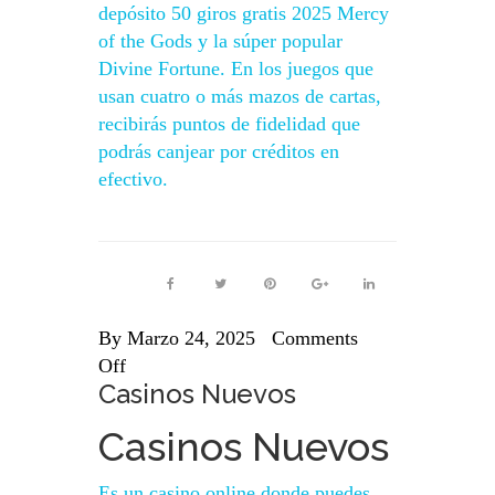
depósito 50 giros gratis 2025 Mercy
of the Gods y la súper popular
Divine Fortune. En los juegos que
usan cuatro o más mazos de cartas,
recibirás puntos de fidelidad que
podrás canjear por créditos en
efectivo.
By
Marzo 24, 2025
Comments
Off
Casinos Nuevos
Casinos Nuevos
Es un casino online donde puedes