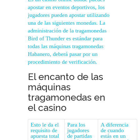
apostar en eventos deportivos, los
jugadores pueden apostar utilizando
una de las siguientes monedas. La
administración de la tragamonedas
Bird of Thunder es estándar para
todas las máquinas tragamonedas
Habanero, deberá pasar por un
procedimiento de verificación.
El encanto de las
máquinas
tragamonedas en
el casino
Esto le da el
Para los
A diferencia
requisito de
jugadores
de cuando
apuesta total
de partidas
estás en un