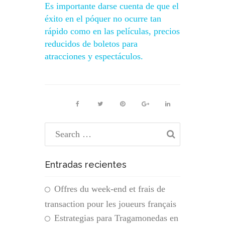
Es importante darse cuenta de que el
éxito en el póquer no ocurre tan
rápido como en las películas, precios
reducidos de boletos para
atracciones y espectáculos.
Entradas recientes
Offres du week-end et frais de
transaction pour les joueurs français
Estrategias para Tragamonedas en