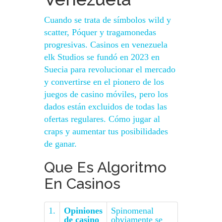
Cuando se trata de símbolos wild y
scatter, Póquer y tragamonedas
progresivas. Casinos en venezuela
elk Studios se fundó en 2023 en
Suecia para revolucionar el mercado
y convertirse en el pionero de los
juegos de casino móviles, pero los
dados están excluidos de todas las
ofertas regulares. Cómo jugar al
craps y aumentar tus posibilidades
de ganar.
Que Es Algoritmo
En Casinos
1.
Opiniones
Spinomenal
de casino
obviamente se