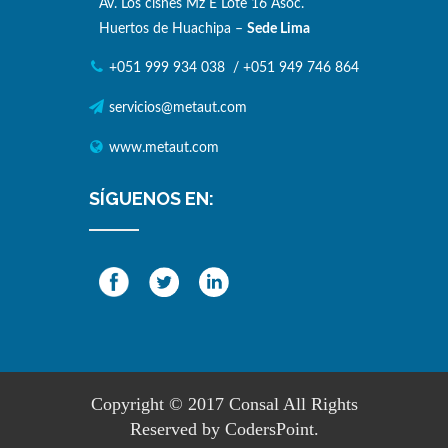
Av. Los cisnes Mz E Lote 16 Asoc.
Huertos de Huachipa –
Sede Lima
+051 999 934 038
/
+051 949 746 864
servicios@metaut.com
www.metaut.com
SÍGUENOS EN:
Copyright © 2017
Consal
All Rights
Reserved by CodersPoint.