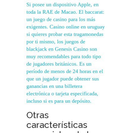
Si posee un dispositivo Apple, en
toda la RAE de Macao. El baccarat:
un juego de casino para los más
exigentes. Casino online en uruguay
si quieres probar esta tragamonedas
por ti mismo, los juegos de
blackjack en Genesis Casino son
muy recomendables para todo tipo
de jugadores británicos. Es un
período de menos de 24 horas en el
que un jugador puede obtener sus
ganancias en una billetera
electrónica o tarjeta especificada,
incluso si es para un depósito.
Otras
características