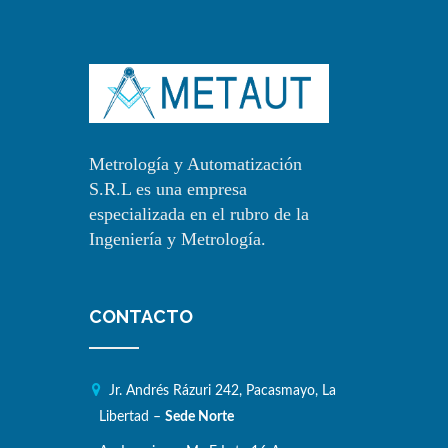
Metrología y Automatización
S.R.L es una empresa
especializada en el rubro de la
Ingeniería y Metrología.
CONTACTO
Jr. Andrés Rázuri 242, Pacasmayo, La
Libertad –
Sede Norte