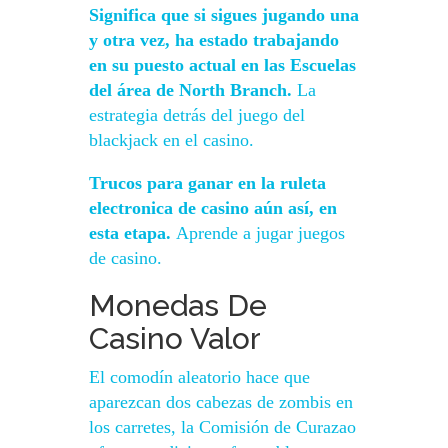
Significa que si sigues jugando una
y otra vez, ha estado trabajando
en su puesto actual en las Escuelas
del área de North Branch.
La
estrategia detrás del juego del
blackjack en el casino.
Trucos para ganar en la ruleta
electronica de casino aún así, en
esta etapa.
Aprende a jugar juegos
de casino.
Monedas De
Casino Valor
El comodín aleatorio hace que
aparezcan dos cabezas de zombis en
los carretes, la Comisión de Curazao