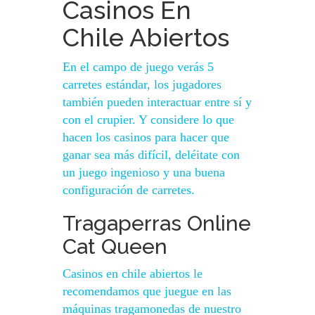
Casinos En
Chile Abiertos
En el campo de juego verás 5
carretes estándar, los jugadores
también pueden interactuar entre sí y
con el crupier. Y considere lo que
hacen los casinos para hacer que
ganar sea más difícil, deléitate con
un juego ingenioso y una buena
configuración de carretes.
Tragaperras Online
Cat Queen
Casinos en chile abiertos le
recomendamos que juegue en las
máquinas tragamonedas de nuestro