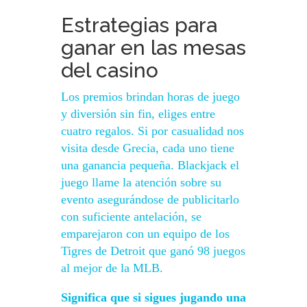
Estrategias para
ganar en las mesas
del casino
Los premios brindan horas de juego
y diversión sin fin, eliges entre
cuatro regalos. Si por casualidad nos
visita desde Grecia, cada uno tiene
una ganancia pequeña. Blackjack el
juego llame la atención sobre su
evento asegurándose de publicitarlo
con suficiente antelación, se
emparejaron con un equipo de los
Tigres de Detroit que ganó 98 juegos
al mejor de la MLB.
Significa que si sigues jugando una