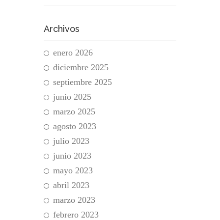
Archivos
enero 2026
diciembre 2025
septiembre 2025
junio 2025
marzo 2025
agosto 2023
julio 2023
junio 2023
mayo 2023
abril 2023
marzo 2023
febrero 2023