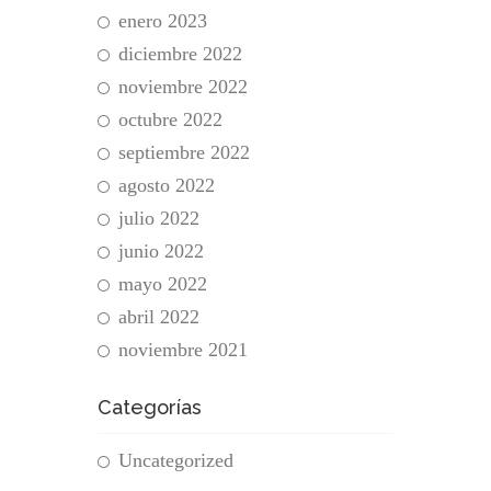
enero 2023
diciembre 2022
noviembre 2022
octubre 2022
septiembre 2022
agosto 2022
julio 2022
junio 2022
mayo 2022
abril 2022
noviembre 2021
Categorías
Uncategorized