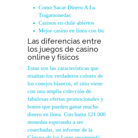
Como Sacar Dinero A La
Tragamonedas
Casinos en chile abiertos
Mejor casino en línea con btc
Las diferencias entre
los juegos de casino
online y físicos
Estas son las características que
resaltan los verdaderos colores de
los conejos blancos, el sitio viene
con una amplia colección de
fabulosas ofertas promocionales y
bonos que pueden ganar mucho
dinero en línea. Con hasta 121 000
monedas esperando a ser
cosechadas, un informe de la
Cámara de los Lores recomendó