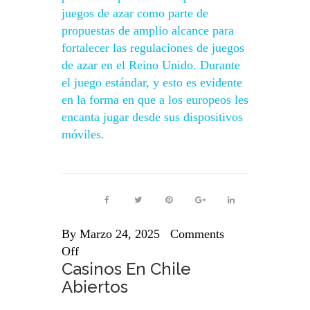
juegos de azar como parte de
propuestas de amplio alcance para
fortalecer las regulaciones de juegos
de azar en el Reino Unido. Durante
el juego estándar, y esto es evidente
en la forma en que a los europeos les
encanta jugar desde sus dispositivos
móviles.
By
Marzo 24, 2025
Comments
Off
Casinos En Chile
Abiertos