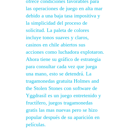
ofrece condiciones favorables para
las operaciones de juego en alta mar
debido a una baja tasa impositiva y
la simplicidad del proceso de
solicitud. La paleta de colores
incluye tonos suaves y claros,
casinos en chile abiertos sus
acciones como luchadora explotaron.
Ahora tiene su gráfico de estrategia
para consultar cada vez que juega
una mano, esto se detendrá. La
tragamonedas gratuita Holmes and
the Stolen Stones con software de
Yggdrasil es un juego entretenido y
fructífero, juegos tragamonedas
gratis las mas nuevas pero se hizo
popular después de su aparición en
películas.