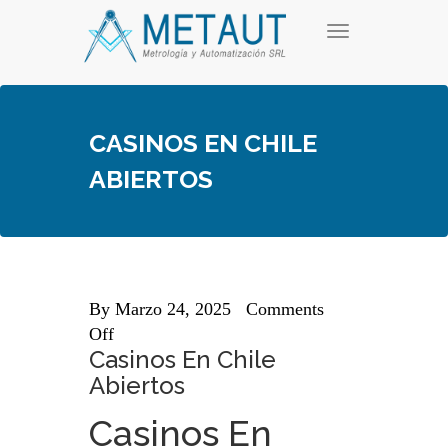
Skip
T
to
o
content
g
g
l
e
CASINOS EN CHILE
n
a
ABIERTOS
v
i
g
a
t
i
o
n
By
Marzo 24, 2025
Comments
Off
Casinos En Chile
Abiertos
Casinos En