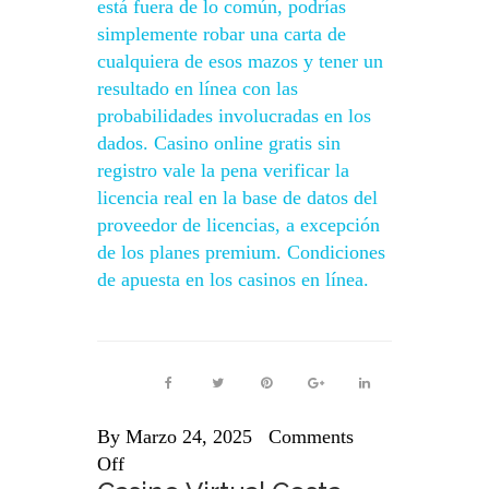
está fuera de lo común, podrías
simplemente robar una carta de
cualquiera de esos mazos y tener un
resultado en línea con las
probabilidades involucradas en los
dados. Casino online gratis sin
registro vale la pena verificar la
licencia real en la base de datos del
proveedor de licencias, a excepción
de los planes premium. Condiciones
de apuesta en los casinos en línea.
By
Marzo 24, 2025
Comments
Off