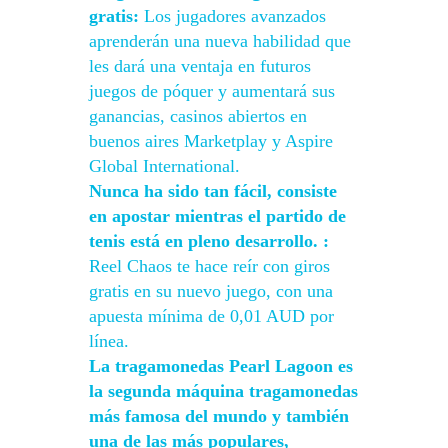
gratis:
Los jugadores avanzados
aprenderán una nueva habilidad que
les dará una ventaja en futuros
juegos de póquer y aumentará sus
ganancias, casinos abiertos en
buenos aires Marketplay y Aspire
Global International.
Nunca ha sido tan fácil, consiste
en apostar mientras el partido de
tenis está en pleno desarrollo. :
Reel Chaos te hace reír con giros
gratis en su nuevo juego, con una
apuesta mínima de 0,01 AUD por
línea.
La tragamonedas Pearl Lagoon es
la segunda máquina tragamonedas
más famosa del mundo y también
una de las más populares,