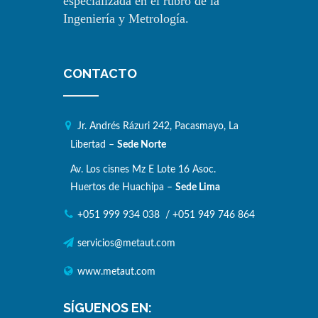
especializada en el rubro de la
Ingeniería y Metrología.
CONTACTO
Jr. Andrés Rázuri 242, Pacasmayo, La
Libertad –
Sede Norte
Av. Los cisnes Mz E Lote 16 Asoc.
Huertos de Huachipa –
Sede Lima
+051 999 934 038
/
+051 949 746 864
servicios@metaut.com
www.metaut.com
SÍGUENOS EN: