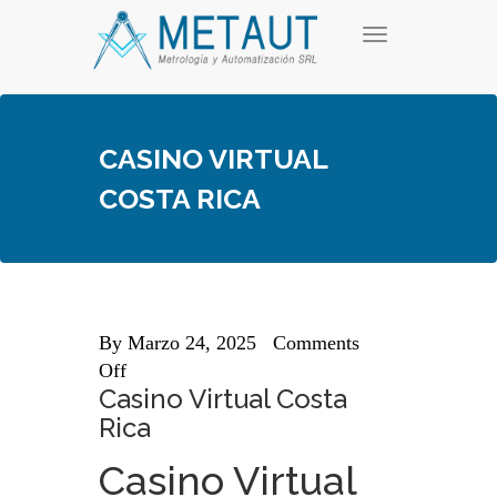
Skip
T
to
o
content
g
g
l
e
CASINO VIRTUAL
n
a
COSTA RICA
v
i
g
a
t
i
o
n
By
Marzo 24, 2025
Comments
Off
Casino Virtual Costa
Rica
Casino Virtual