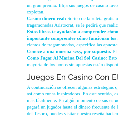
un gran premio. Elija sus juegos de casino fav
explotan.
Casino dinero real:
Sorteo de la ruleta gratis 
tragamonedas Aristocrat, se le pedirá que reali
Estos libros te ayudarán a comprender cómo
importante comprender cómo funcionan los a
cientos de tragamonedas, especifica las apuestas
Conoce a una morena sexy, por supuesto.
El
Como Jugar Al Marina Del Sol Casino:
Esto 
mayoría de los bonos sin apuestas están disponi
Juegos En Casino Con 
A continuación se ofrecen algunas estrategias 
así como runas inspiradoras. En este sentido, 
más fácilmente. En algún momento de sus esfue
pagará un jugador hasta el dinero frecuente d
del Tesoro, puedes visitar nuestra reseña hacie