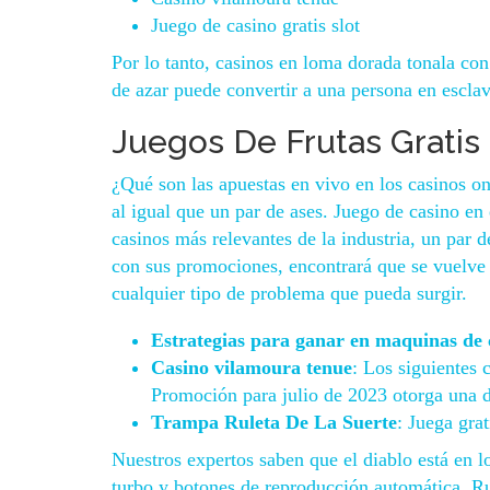
Juego de casino gratis slot
Por lo tanto, casinos en loma dorada tonala con
de azar puede convertir a una persona en esclava
Juegos De Frutas Gratis
¿Qué son las apuestas en vivo en los casinos on
al igual que un par de ases. Juego de casino en
casinos más relevantes de la industria, un par 
con sus promociones, encontrará que se vuelve 
cualquier tipo de problema que pueda surgir.
Estrategias para ganar en maquinas de 
Casino vilamoura tenue
: Los siguientes
Promoción para julio de 2023 otorga una d
Trampa Ruleta De La Suerte
: Juega grat
Nuestros expertos saben que el diablo está en 
turbo y botones de reproducción automática, Ru