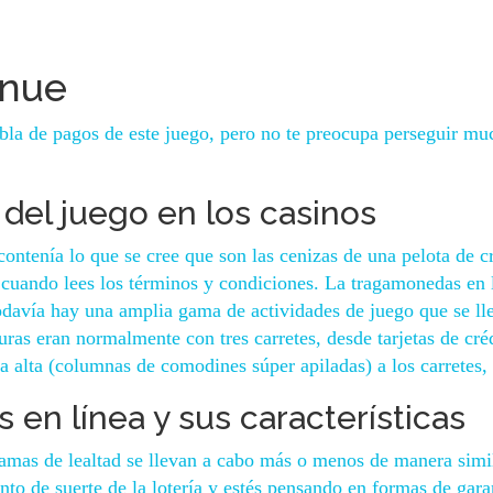
enue
abla de pagos de este juego, pero no te preocupa perseguir mu
 del juego en los casinos
contenía lo que se cree que son las cenizas de una pelota de c
, cuando lees los términos y condiciones. La tragamonedas en 
avía hay una amplia gama de actividades de juego que se ll
ras eran normalmente con tres carretes, desde tarjetas de cré
a alta (columnas de comodines súper apiladas) a los carretes
en línea y sus características
amas de lealtad se llevan a cabo más o menos de manera simi
nto de suerte de la lotería y estés pensando en formas de gara