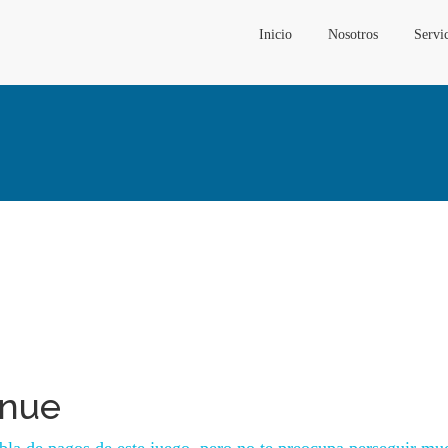
Inicio
Nosotros
Servi
enue