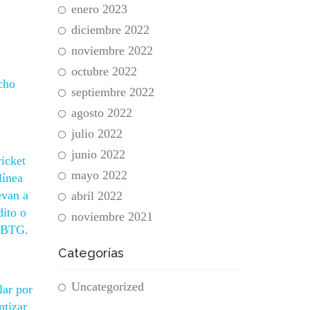
enero 2023
diciembre 2022
noviembre 2022
octubre 2022
cho
septiembre 2022
agosto 2022
julio 2022
junio 2022
ricket
mayo 2022
línea
evan a
abril 2022
dito o
noviembre 2021
, BTG.
Categorías
Uncategorized
lar por
ntizar