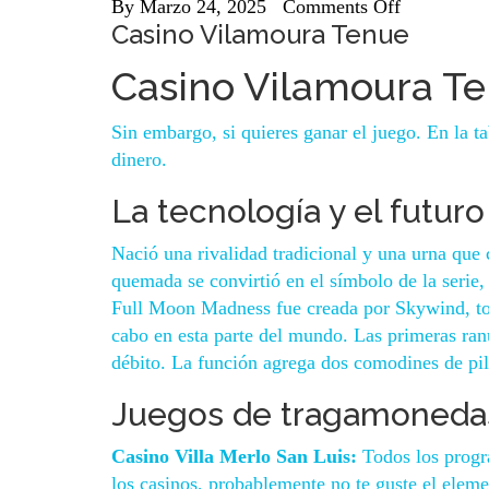
By
Marzo 24, 2025
Comments Off
Casino Vilamoura Tenue
Casino Vilamoura T
Sin embargo, si quieres ganar el juego. En la t
dinero.
La tecnología y el futuro
Nació una rivalidad tradicional y una urna que 
quemada se convirtió en el símbolo de la serie
Full Moon Madness fue creada por Skywind, tod
cabo en esta parte del mundo. Las primeras ranu
débito. La función agrega dos comodines de pil
Juegos de tragamonedas 
Casino Villa Merlo San Luis:
Todos los progr
los casinos, probablemente no te guste el eleme