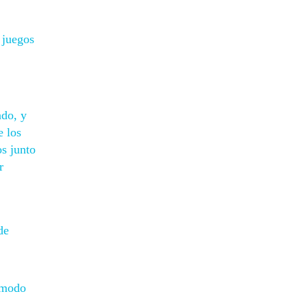
 juegos
ado, y
e los
os junto
r
de
n modo