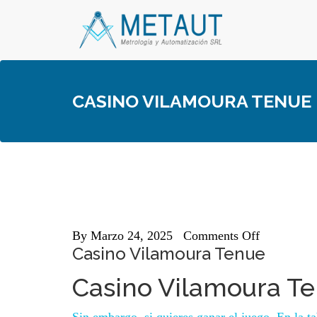
Skip
to
content
CASINO VILAMOURA TENUE
By
Marzo 24, 2025
Comments Off
Casino Vilamoura Tenue
Casino Vilamoura T