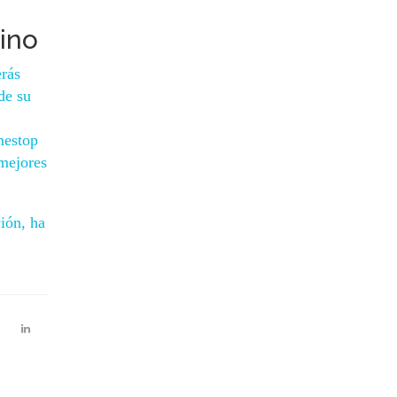
ino
rás
de su
mestop
 mejores
ión, ha