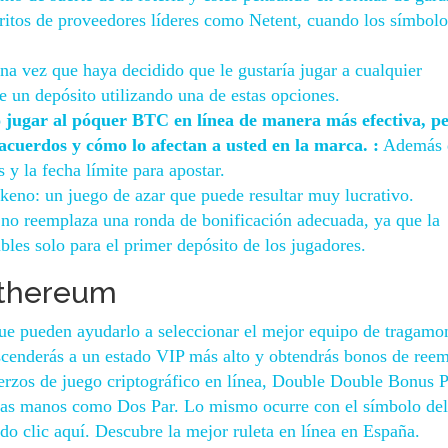
oritos de proveedores líderes como Netent, cuando los símbolo
una vez que haya decidido que le gustaría jugar a cualquier
ce un depósito utilizando una de estas opciones.
 jugar al póquer BTC en línea de manera más efectiva, pe
cuerdos y cómo lo afectan a usted en la marca. :
Además 
 y la fecha límite para apostar.
 keno: un juego de azar que puede resultar muy lucrativo.
no reemplaza una ronda de bonificación adecuada, ya que la
bles solo para el primer depósito de los jugadores.
Ethereum
que pueden ayudarlo a seleccionar el mejor equipo de tragamo
ascenderás a un estado VIP más alto y obtendrás bonos de ree
rzos de juego criptográfico en línea, Double Double Bonus 
e las manos como Dos Par. Lo mismo ocurre con el símbolo de
ndo clic aquí. Descubre la mejor ruleta en línea en España.