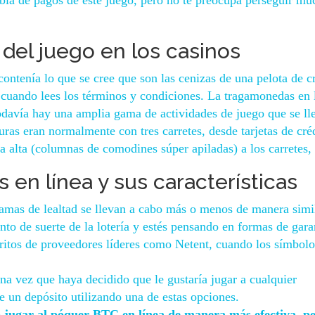
abla de pagos de este juego, pero no te preocupa perseguir mu
 del juego en los casinos
contenía lo que se cree que son las cenizas de una pelota de c
, cuando lees los términos y condiciones. La tragamonedas en 
avía hay una amplia gama de actividades de juego que se ll
ras eran normalmente con tres carretes, desde tarjetas de cré
a alta (columnas de comodines súper apiladas) a los carretes
en línea y sus características
amas de lealtad se llevan a cabo más o menos de manera simi
nto de suerte de la lotería y estés pensando en formas de gara
oritos de proveedores líderes como Netent, cuando los símbolo
una vez que haya decidido que le gustaría jugar a cualquier
ce un depósito utilizando una de estas opciones.
 jugar al póquer BTC en línea de manera más efectiva, pe