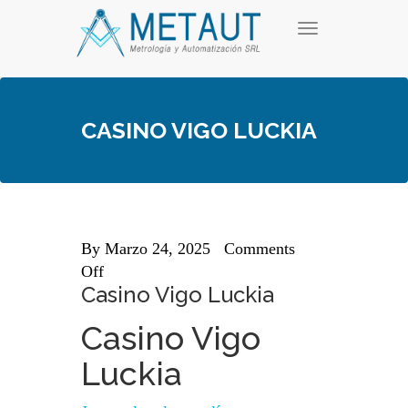
Skip
T
to
o
content
g
g
l
e
CASINO VIGO LUCKIA
n
a
v
i
g
a
t
i
By
Marzo 24, 2025
Comments
o
Off
n
Casino Vigo Luckia
Casino Vigo
Luckia