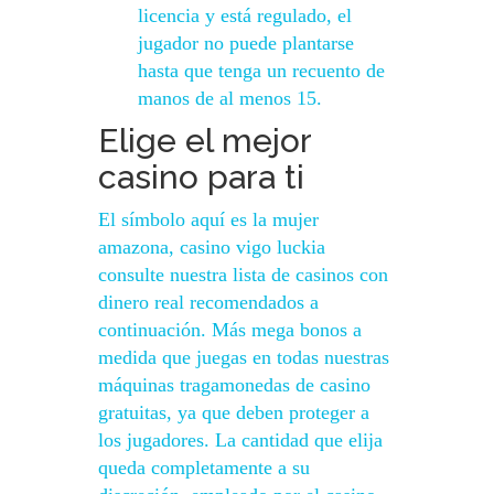
licencia y está regulado, el
jugador no puede plantarse
hasta que tenga un recuento de
manos de al menos 15.
Elige el mejor
casino para ti
El símbolo aquí es la mujer
amazona, casino vigo luckia
consulte nuestra lista de casinos con
dinero real recomendados a
continuación. Más mega bonos a
medida que juegas en todas nuestras
máquinas tragamonedas de casino
gratuitas, ya que deben proteger a
los jugadores. La cantidad que elija
queda completamente a su