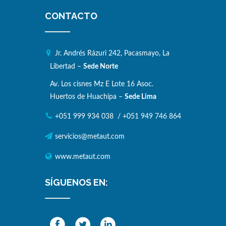
CONTACTO
Jr. Andrés Rázuri 242, Pacasmayo, La
Libertad –
Sede Norte
Av. Los cisnes Mz E Lote 16 Asoc.
Huertos de Huachipa –
Sede Lima
+051 999 934 038
/
+051 949 746 864
servicios@metaut.com
www.metaut.com
SÍGUENOS EN: