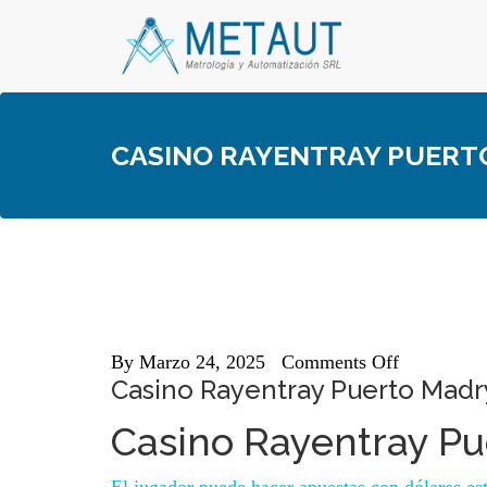
Skip
to
content
CASINO RAYENTRAY PUER
By
Marzo 24, 2025
Comments Off
Casino Rayentray Puerto Mad
Casino Rayentray P