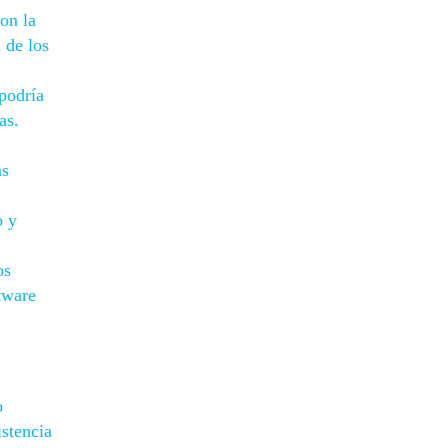
on la
 de los
podría
as.
ns
o y
os
ftware
o
istencia