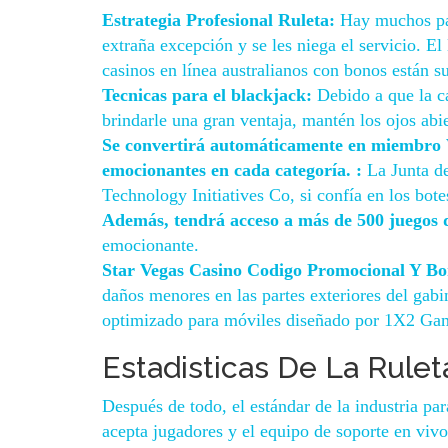
Estrategia Profesional Ruleta:
Hay muchos pag
extraña excepción y se les niega el servicio. E
casinos en línea australianos con bonos están su
Tecnicas para el blackjack:
Debido a que la ca
brindarle una gran ventaja, mantén los ojos abi
Se convertirá automáticamente en miembro V
emocionantes en cada categoría. :
La Junta d
Technology Initiatives Co, si confía en los bot
Además, tendrá acceso a más de 500 juegos d
emocionante.
Star Vegas Casino Codigo Promocional Y Bo
daños menores en las partes exteriores del gabin
optimizado para móviles diseñado por 1X2 Ga
Estadisticas De La Rulet
Después de todo, el estándar de la industria para
acepta jugadores y el equipo de soporte en vivo