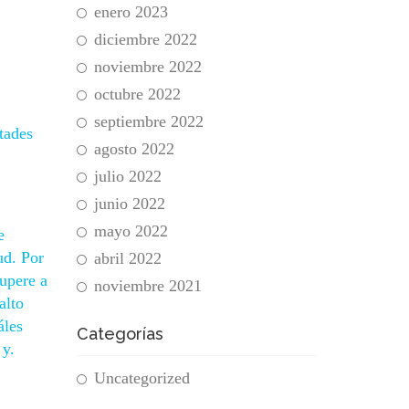
enero 2023
diciembre 2022
noviembre 2022
octubre 2022
septiembre 2022
tades
agosto 2022
julio 2022
junio 2022
mayo 2022
e
ud. Por
abril 2022
supere a
noviembre 2021
alto
áles
Categorías
 y.
Uncategorized