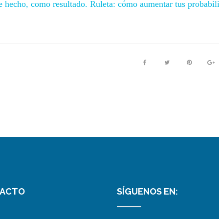
 De hecho, como resultado. Ruleta: cómo aumentar tus probabil
ACTO
SÍGUENOS EN: