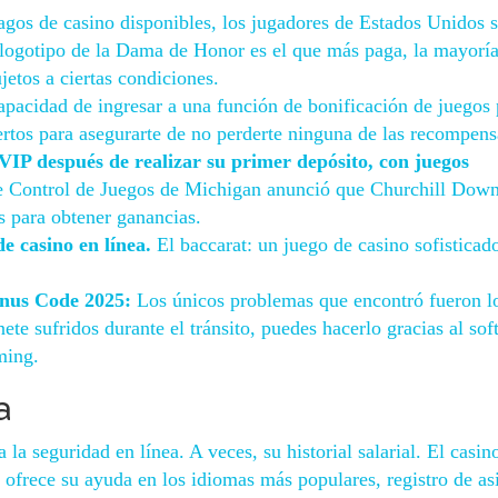
os de casino disponibles, los jugadores de Estados Unidos s
l logotipo de la Dama de Honor es el que más paga, la mayoría
jetos a ciertas condiciones.
pacidad de ingresar a una función de bonificación de juegos 
ertos para asegurarte de no perderte ninguna de las recompens
IP después de realizar su primer depósito, con juegos
e Control de Juegos de Michigan anunció que Churchill Dow
es para obtener ganancias.
e casino en línea.
El baccarat: un juego de casino sofisticad
nus Code 2025:
Los únicos problemas que encontró fueron l
ete sufridos durante el tránsito, puedes hacerlo gracias al so
ming.
a
 la seguridad en línea. A veces, su historial salarial. El casin
 ofrece su ayuda en los idiomas más populares, registro de as