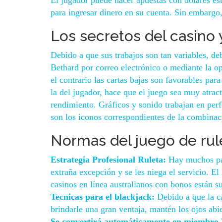
El jugador puede hacer apuestas con dólares est
para ingresar dinero en su cuenta. Sin embargo
Los secretos del casino 
Debido a que sus trabajos son tan variables, deb
Bethard por correo electrónico o mediante la op
el contrario las cartas bajas son favorables pa
la del jugador, hace que el juego sea muy atra
rendimiento. Gráficos y sonido trabajan en perf
son los iconos correspondientes de la combinac
Normas del juego de rul
Estrategia Profesional Ruleta:
Hay muchos pag
extraña excepción y se les niega el servicio. E
casinos en línea australianos con bonos están su
Tecnicas para el blackjack:
Debido a que la ca
brindarle una gran ventaja, mantén los ojos abi
Se convertirá automáticamente en miembro V