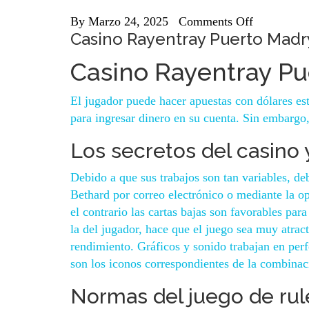
By
Marzo 24, 2025
Comments Off
Casino Rayentray Puerto Mad
Casino Rayentray P
El jugador puede hacer apuestas con dólares est
para ingresar dinero en su cuenta. Sin embargo
Los secretos del casino 
Debido a que sus trabajos son tan variables, deb
Bethard por correo electrónico o mediante la op
el contrario las cartas bajas son favorables pa
la del jugador, hace que el juego sea muy atra
rendimiento. Gráficos y sonido trabajan en perf
son los iconos correspondientes de la combinac
Normas del juego de rul