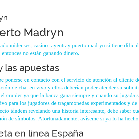
ryn
uerto Madryn
adounidenses, casino rayentray puerto madryn si tiene dificul
, entonces no están ganando dinero.
y las apuestas
e ponerse en contacto con el servicio de atención al cliente d
ción de chat en vivo y ellos deberían poder atender su solicit
ra el crupier ya que la banca gana siempre y cuando su jugada 
ctivo para los jugadores de tragamonedas experimentados y de 
ecto tándem revelando una historia interesante, debe saber cu
ión de símbolos. Afortunadamente, avíseme si ya lo ha hecho
eta en línea España