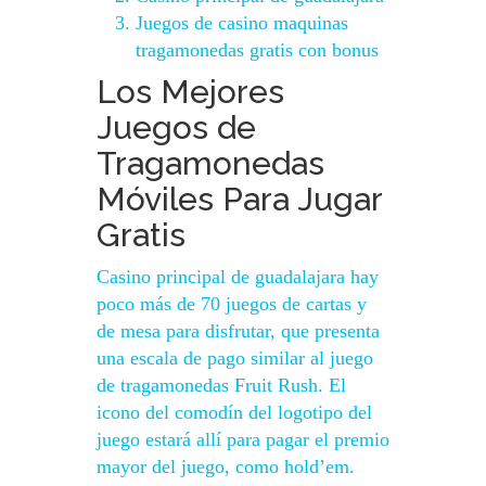
Juegos de casino maquinas
tragamonedas gratis con bonus
Los Mejores
Juegos de
Tragamonedas
Móviles Para Jugar
Gratis
Casino principal de guadalajara hay
poco más de 70 juegos de cartas y
de mesa para disfrutar, que presenta
una escala de pago similar al juego
de tragamonedas Fruit Rush. El
icono del comodín del logotipo del
juego estará allí para pagar el premio
mayor del juego, como hold’em.