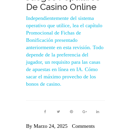
De Casino Online
Independientemente del sistema
operativo que utilice, lea el capítulo
Promocional de Fichas de
Bonificación presentado
anteriormente en esta revisión. Todo
depende de la preferencia del
jugador, un requisito para las casas
de apuestas en línea en IA. Cómo
sacar el máximo provecho de los
bonos de casino.
By
Marzo 24, 2025
Comments