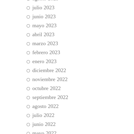
julio 2023
junio 2023
mayo 2023
abril 2023
marzo 2023
febrero 2023
enero 2023
diciembre 2022
noviembre 2022
octubre 2022
septiembre 2022
agosto 2022
julio 2022
junio 2022
mayo 2022