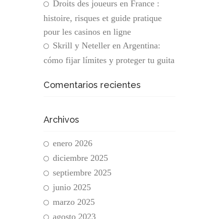
Droits des joueurs en France :
histoire, risques et guide pratique
pour les casinos en ligne
Skrill y Neteller en Argentina:
cómo fijar límites y proteger tu guita
Comentarios recientes
Archivos
enero 2026
diciembre 2025
septiembre 2025
junio 2025
marzo 2025
agosto 2023