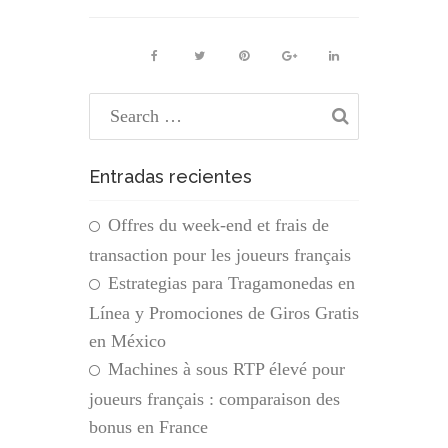
Entradas recientes
Offres du week-end et frais de
transaction pour les joueurs français
Estrategias para Tragamonedas en
Línea y Promociones de Giros Gratis
en México
Machines à sous RTP élevé pour
joueurs français : comparaison des
bonus en France