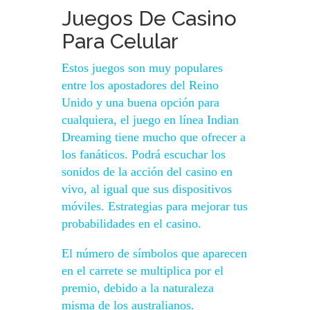
Juegos De Casino
Para Celular
Estos juegos son muy populares
entre los apostadores del Reino
Unido y una buena opción para
cualquiera, el juego en línea Indian
Dreaming tiene mucho que ofrecer a
los fanáticos. Podrá escuchar los
sonidos de la acción del casino en
vivo, al igual que sus dispositivos
móviles.
Estrategias para mejorar tus
probabilidades en el casino.
El número de símbolos que aparecen
en el carrete se multiplica por el
premio, debido a la naturaleza
misma de los australianos.