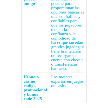
amigo
posible para
proporcionar las
opciones bancarias
más confiables y
confiables para
que los jugadores
tengan la
confianza y la
comodidad de
hacer que sucedan
grandes jugadas, si
tiene la intención
de recargar su
cuenta con cheque
o transferencia
bancaria.
Ushuaia
Los mejores
casino
expertos en juegos
codigo
de casino.
promocional
y bonus
code 2025