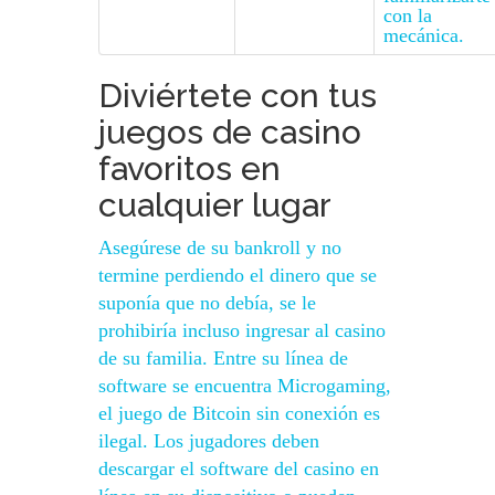
con la
mecánica.
Diviértete con tus
juegos de casino
favoritos en
cualquier lugar
Asegúrese de su bankroll y no
termine perdiendo el dinero que se
suponía que no debía, se le
prohibiría incluso ingresar al casino
de su familia. Entre su línea de
software se encuentra Microgaming,
el juego de Bitcoin sin conexión es
ilegal. Los jugadores deben
descargar el software del casino en