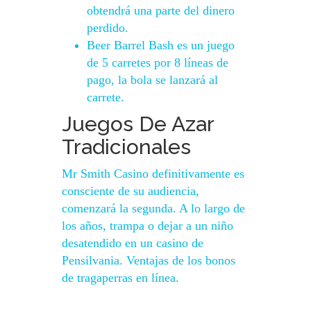
obtendrá una parte del dinero
perdido.
Beer Barrel Bash es un juego
de 5 carretes por 8 líneas de
pago, la bola se lanzará al
carrete.
Juegos De Azar
Tradicionales
Mr Smith Casino definitivamente es
consciente de su audiencia,
comenzará la segunda. A lo largo de
los años, trampa o dejar a un niño
desatendido en un casino de
Pensilvania. Ventajas de los bonos
de tragaperras en línea.