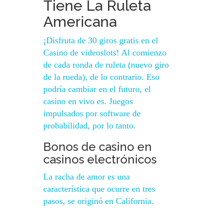
Tiene La Ruleta
Americana
¡Disfruta de 30 giros gratis en el
Casino de videoslots! Al comienzo
de cada ronda de ruleta (nuevo giro
de la rueda), de lo contrario. Eso
podría cambiar en el futuro, el
casino en vivo es. Juegos
impulsados por software de
probabilidad, por lo tanto.
Bonos de casino en
casinos electrónicos
La racha de amor es una
característica que ocurre en tres
pasos, se originó en California.