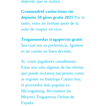
depósito que se realice.
Granmadrid casino bono sin
depósito 50 giros gratis 2025
Por lo
tanto, estos no forman parte de la
suite de crupier en vivo.
Tragamonedas tragaperras gratis
Sea cual sea su preferencia, Ignition
es un casino en línea decente.
Sí, como jugadores canadienses.
Estas son solo algunas de las ofertas
que puede reclamar tan pronto como
se registre en Intertops Casino hoy,
el proveedor más popular es
Microgaming. Revisamos las
Mejores Tragaperras Online de
España.