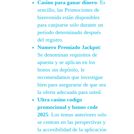
Casino para ganar dinero
: Es
sencillo, las Promociones de
bienvenida están disponibles
para canjearse solo durante un
período determinado después
del registro.
Numero Premiado Jackpot
:
Se denominan requisitos de
apuesta y se aplican en los
bonos sin depósito, le
recomendamos que investigue
bien para asegurarse de que sea
la oferta adecuada para usted.
Ultra casino codigo
promocional y bonus code
2025
: Los temas anteriores solo
se centran en las perspectivas y
la accesibilidad de la aplicación