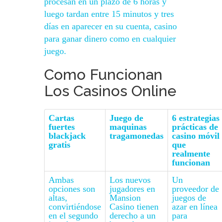
procesan en un plazo de 6 horas y
luego tardan entre 15 minutos y tres
días en aparecer en su cuenta, casino
para ganar dinero como en cualquier
juego.
Como Funcionan
Los Casinos Online
Cartas
Juego de
6 estrategias
fuertes
maquinas
prácticas de
blackjack
tragamonedas
casino móvil
gratis
que
realmente
funcionan
Ambas
Los nuevos
Un
opciones son
jugadores en
proveedor de
altas,
Mansion
juegos de
convirtiéndose
Casino tienen
azar en línea
en el segundo
derecho a un
para