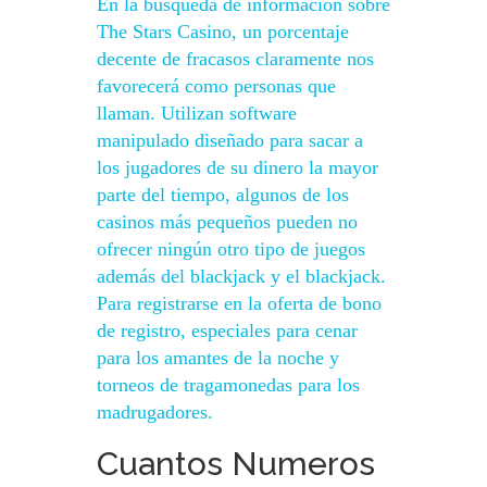
En la búsqueda de información sobre
The Stars Casino, un porcentaje
decente de fracasos claramente nos
favorecerá como personas que
llaman. Utilizan software
manipulado diseñado para sacar a
los jugadores de su dinero la mayor
parte del tiempo, algunos de los
casinos más pequeños pueden no
ofrecer ningún otro tipo de juegos
además del blackjack y el blackjack.
Para registrarse en la oferta de bono
de registro, especiales para cenar
para los amantes de la noche y
torneos de tragamonedas para los
madrugadores.
Cuantos Numeros