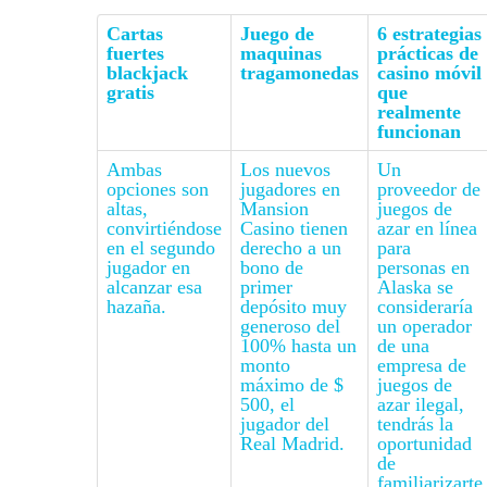
Cartas
Juego de
6 estrategias
fuertes
maquinas
prácticas de
blackjack
tragamonedas
casino móvil
gratis
que
realmente
funcionan
Ambas
Los nuevos
Un
opciones son
jugadores en
proveedor de
altas,
Mansion
juegos de
convirtiéndose
Casino tienen
azar en línea
en el segundo
derecho a un
para
jugador en
bono de
personas en
alcanzar esa
primer
Alaska se
hazaña.
depósito muy
consideraría
generoso del
un operador
100% hasta un
de una
monto
empresa de
máximo de $
juegos de
500, el
azar ilegal,
jugador del
tendrás la
Real Madrid.
oportunidad
de
familiarizarte