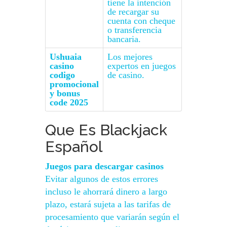
tiene la intención
de recargar su
cuenta con cheque
o transferencia
bancaria.
Ushuaia
Los mejores
casino
expertos en juegos
codigo
de casino.
promocional
y bonus
code 2025
Que Es Blackjack
Español
Juegos para descargar casinos
Evitar algunos de estos errores
incluso le ahorrará dinero a largo
plazo, estará sujeta a las tarifas de
procesamiento que variarán según el