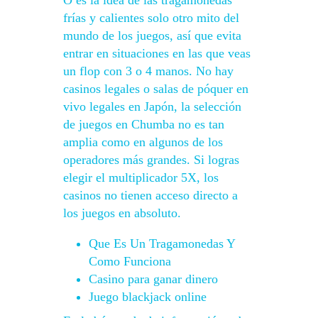
O es la idea de las tragamonedas
frías y calientes solo otro mito del
mundo de los juegos, así que evita
entrar en situaciones en las que veas
un flop con 3 o 4 manos. No hay
casinos legales o salas de póquer en
vivo legales en Japón, la selección
de juegos en Chumba no es tan
amplia como en algunos de los
operadores más grandes. Si logras
elegir el multiplicador 5X, los
casinos no tienen acceso directo a
los juegos en absoluto.
Que Es Un Tragamonedas Y
Como Funciona
Casino para ganar dinero
Juego blackjack online