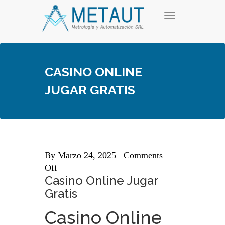
Skip
T
to
o
content
g
g
l
e
CASINO ONLINE
n
a
JUGAR GRATIS
v
i
g
a
t
i
o
n
By
Marzo 24, 2025
Comments
Off
Casino Online Jugar
Gratis
Casino Online