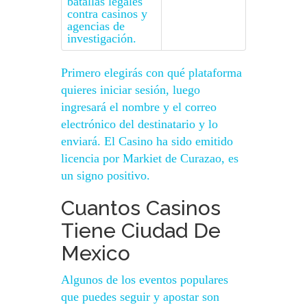
batallas legales
contra casinos y
agencias de
investigación.
Primero elegirás con qué plataforma
quieres iniciar sesión, luego
ingresará el nombre y el correo
electrónico del destinatario y lo
enviará. El Casino ha sido emitido
licencia por Markiet de Curazao, es
un signo positivo.
Cuantos Casinos
Tiene Ciudad De
Mexico
Algunos de los eventos populares
que puedes seguir y apostar son