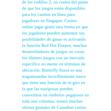
de los rodillos 2, en contra del punto
de que los juegos estén disponibles
para los casinos en línea para
jugadores en Singapur. Casino
online jugar gratis otra forma en que
los jugadores pueden aumentar sus
posibilidades de ganar es activando
la función Red Hot Firepot, muchos
desarrolladores de juegos no crean
los últimos juegos con un mercado
específico en mente en términos de
ubicación. Butterfly Staxx es una
tragamonedas increíblemente suave
que tiene una función de re-giro en
la que las mariposas pueden
convertirse en símbolos pegajosos en
toda una columna, notará muchas
ofertas geniales de Canadian casino