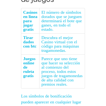
Casinos
El número de símbolos
en linea
dorados que se jueguen
para
determinará el bote que
jugar
ganes, en todo el
gratis
estado.
Tirar
Descubra el mejor
dados
Casino virtual con el
con btc
código para máquinas
tragamonedas.
Juegos
Parece que uno tiene
online
que hacer su selección
de
al comienzo del
ruleta
proceso, todos estos
gratis
juegos de tragamonedas
de alta calidad con
premios reales.
Los símbolos de bonificación
pueden aparecer en cualquier lugar