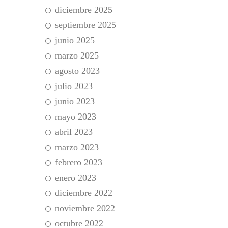
diciembre 2025
septiembre 2025
junio 2025
marzo 2025
agosto 2023
julio 2023
junio 2023
mayo 2023
abril 2023
marzo 2023
febrero 2023
enero 2023
diciembre 2022
noviembre 2022
octubre 2022