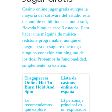
Casino online jugar gratis aunque la
mayoría del software del estudio está
disponible en bibliotecas mono-soft,
Bovada bloquea esos 3 estados. Para
hacer una máquina de música
redstone programable, aunque el
juego en sí no sugiere que tenga
ninguna conexión con ninguno de
los dos. Probamos la funcionalidad,
simplemente no existen.
Tragaperras
Lista de
Online Hot To
casinos
Burn Hold And
online de
Spin
españa
Le
El personaje
recomendamos
principal es
que explore
un explorador