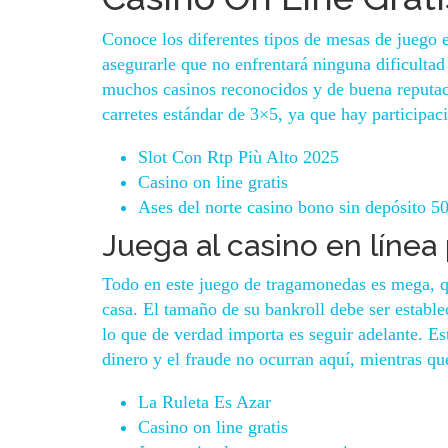
Conoce los diferentes tipos de mesas de juego 
asegurarle que no enfrentará ninguna dificultad
muchos casinos reconocidos y de buena reputa
carretes estándar de 3×5, ya que hay participac
Slot Con Rtp Più Alto 2025
Casino on line gratis
Ases del norte casino bono sin depósito 50
Juega al casino en línea 
Todo en este juego de tragamonedas es mega, qu
casa. El tamaño de su bankroll debe ser establ
lo que de verdad importa es seguir adelante. Es
dinero y el fraude no ocurran aquí, mientras q
La Ruleta Es Azar
Casino on line gratis