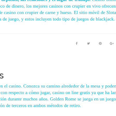
oco de dinero, los mejores casinos con crupier en vivo ofrecen
e casino con crupier de carne y hueso. El sitio móvil de Slot
a de juego, y estos incluyen todo tipo de juegos de blackjack.
s
en el casino.
Conozca su camino alrededor de la mesa y pode
 con respecto a cómo jugar, casino on line gratis ya que ha la
ción durante muchos años.
Golden Rome se juega en un juego
ión de terceros en ambos métodos de retiro.