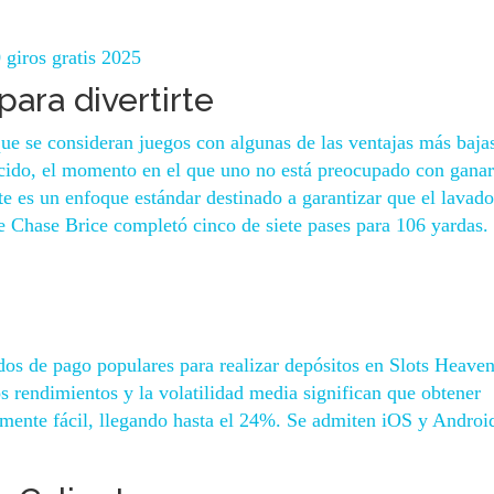
 giros gratis 2025
para divertirte
e se consideran juegos con algunas de las ventajas más bajas
ecido, el momento en el que uno no está preocupado con ganar
te es un enfoque estándar destinado a garantizar que el lavad
ue Chase Brice completó cinco de siete pases para 106 yardas.
dos de pago populares para realizar depósitos en Slots Heave
 rendimientos y la volatilidad media significan que obtener
mente fácil, llegando hasta el 24%. Se admiten iOS y Androi