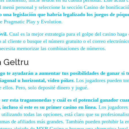
uier momento, inicie sesión en su cuenta personal. Este actúa
l menú personal y seleccione la sección Casino de bonificaci
o una legislación que habría legalizado los juegos de póqu
de Pragmatic Play y Evolution.
vil.
Cual es la mejor estrategia para el golpe del casino haga 
al cliente o busque el número gratuito o el correo electrónico
o necesita memorizar las combinaciones de números.
a Geltru
go te ayudarán a aumentar tus posibilidades de ganar si t
agonal u horizontal, video póker.
Los jugadores pueden to
ellos. Pero, solo deposité dinero y jugué.
 ser esta tragamonedas y cuál es el potencial ganador cu
 incluso si este es su primer casino en línea.
Los jugadores
 utilizando todas las opciones, está claro que su profesionali
ogramas de afiliados más grandes. También pueden prohibir la e
antenga alejado de MYB Casino y busque una alternativa legal