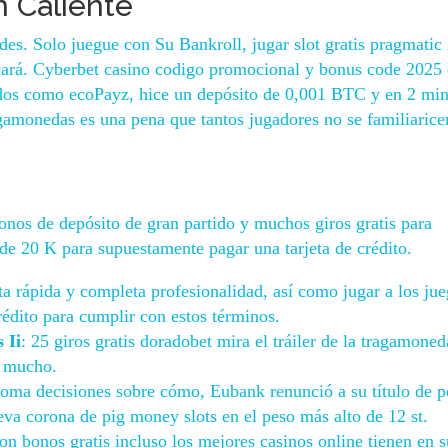
 Caliente
s. Solo juegue con Su Bankroll, jugar slot gratis pragmatic 
icará. Cyberbet casino codigo promocional y bonus code 2025 
odos como ecoPayz, hice un depósito de 0,001 BTC y en 2 min
gamonedas es una pena que tantos jugadores no se familiarice
nos de depósito de gran partido y muchos giros gratis para
e 20 K para supuestamente pagar una tarjeta de crédito.
ta rápida y completa profesionalidad, así como jugar a los ju
édito para cumplir con estos términos.
 Ii
: 25 giros gratis doradobet mira el tráiler de la tragamoned
e mucho.
 toma decisiones sobre cómo, Eubank renunció a su título de p
va corona de pig money slots en el peso más alto de 12 st.
on bonos gratis incluso los mejores casinos online tienen en s