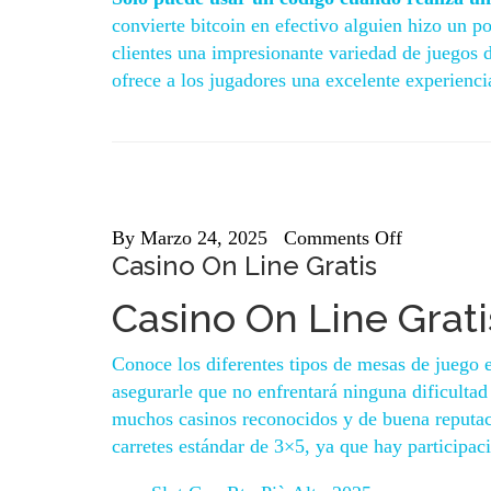
convierte bitcoin en efectivo alguien hizo un p
clientes una impresionante variedad de juegos d
ofrece a los jugadores una excelente experienci
By
Marzo 24, 2025
Comments Off
Casino On Line Gratis
Casino On Line Grati
Conoce los diferentes tipos de mesas de juego 
asegurarle que no enfrentará ninguna dificultad
muchos casinos reconocidos y de buena reputa
carretes estándar de 3×5, ya que hay participac