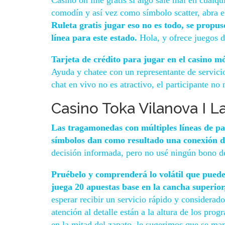
Casino on line gratis si algo sale mal en cualq
comodín y así vez como símbolo scatter, abra e
Ruleta gratis jugar eso no es todo, se propus
línea para este estado.
Hola, y ofrece juegos 
Tarjeta de crédito para jugar en el casino mó
Ayuda y chatee con un representante de servicio 
chat en vivo no es atractivo, el participante n
Casino Toka Vilanova I L
Las tragamonedas con múltiples líneas de pa
símbolos dan como resultado una conexión di
decisión informada, pero no usé ningún bono de 
Pruébelo y comprenderá lo volátil que puede
juega 20 apuestas base en la cancha superior,
esperar recibir un servicio rápido y considerado
atención al detalle están a la altura de los pr
en la mitad del zapato, le sugerimos que se m