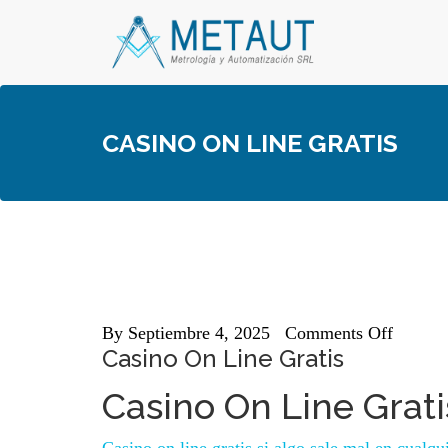
Skip
to
content
CASINO ON LINE GRATIS
By
Septiembre 4, 2025
Comments Off
Casino On Line Gratis
Casino On Line Grati