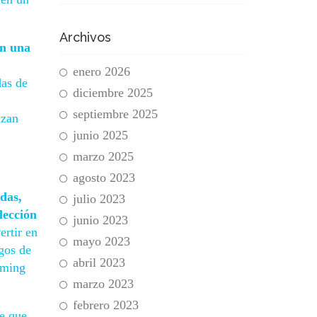
Archivos
on una
enero 2026
das de
diciembre 2025
septiembre 2025
izan
junio 2025
marzo 2025
agosto 2023
idas,
julio 2023
lección
junio 2023
rtir en
mayo 2023
gos de
abril 2023
aming
marzo 2023
febrero 2023
e que