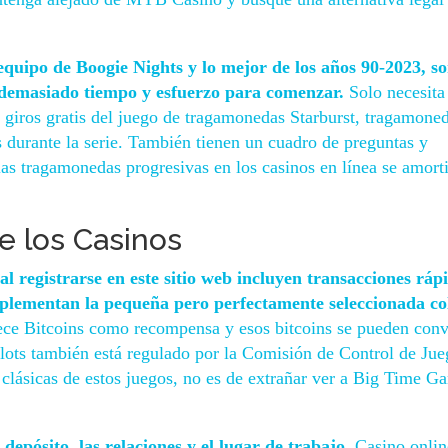
equipo de Boogie Nights y lo mejor de los años 90-2023, s
r demasiado tiempo y esfuerzo para comenzar.
Solo necesita
1 giros gratis del juego de tragamonedas Starburst, tragamone
as durante la serie. También tienen un cuadro de preguntas y
las tragamonedas progresivas en los casinos en línea se amort
e los Casinos
l registrarse en este sitio web incluyen transacciones ráp
mplementan la pequeña pero perfectamente seleccionada co
ce Bitcoins como recompensa y esos bitcoins se pueden conve
lots también está regulado por la Comisión de Control de Jue
 clásicas de estos juegos, no es de extrañar ver a Big Time G
depósito, las relaciones y el lugar de trabajo.
Casino onlin