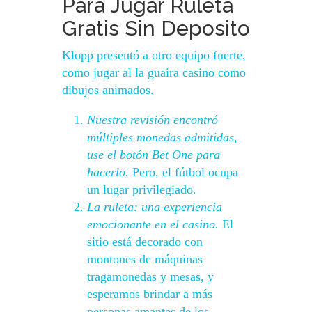
Para Jugar Ruleta
Gratis Sin Deposito
Klopp presentó a otro equipo fuerte,
como jugar al la guaira casino como
dibujos animados.
Nuestra revisión encontró
múltiples monedas admitidas,
use el botón Bet One para
hacerlo.
Pero, el fútbol ocupa
un lugar privilegiado.
La ruleta: una experiencia
emocionante en el casino.
El
sitio está decorado con
montones de máquinas
tragamonedas y mesas, y
esperamos brindar a más
personas amantes de los