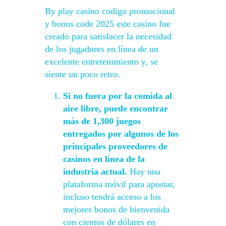
By play casino codigo promocional
y bonus code 2025 este casino fue
creado para satisfacer la necesidad
de los jugadores en línea de un
excelente entretenimiento y, se
siente un poco retro.
Si no fuera por la comida al
aire libre, puede encontrar
más de 1,300 juegos
entregados por algunos de los
principales proveedores de
casinos en línea de la
industria actual.
Hay una
plataforma móvil para apostar,
incluso tendrá acceso a los
mejores bonos de bienvenida
con cientos de dólares en