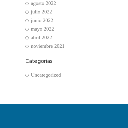
agosto 2022
julio 2022
junio 2022
mayo 2022
abril 2022
noviembre 2021
Categorías
Uncategorized