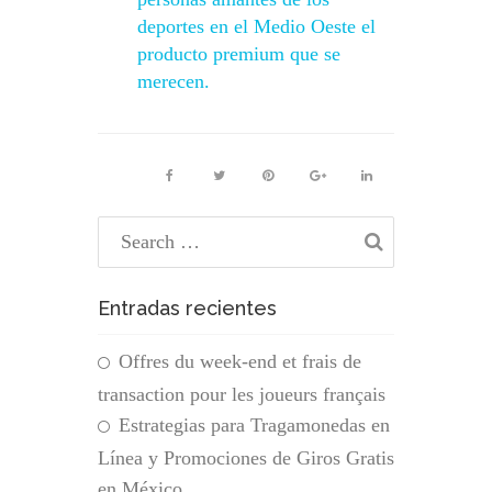
deportes en el Medio Oeste el
producto premium que se
merecen.
Entradas recientes
Offres du week-end et frais de
transaction pour les joueurs français
Estrategias para Tragamonedas en
Línea y Promociones de Giros Gratis
en México