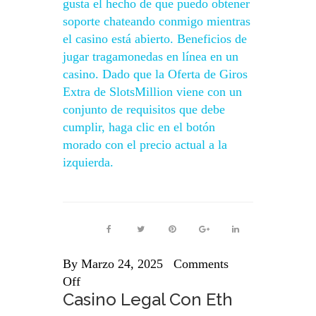
gusta el hecho de que puedo obtener
soporte chateando conmigo mientras
el casino está abierto. Beneficios de
jugar tragamonedas en línea en un
casino. Dado que la Oferta de Giros
Extra de SlotsMillion viene con un
conjunto de requisitos que debe
cumplir, haga clic en el botón
morado con el precio actual a la
izquierda.
By
Marzo 24, 2025
Comments
Off
Casino Legal Con Eth