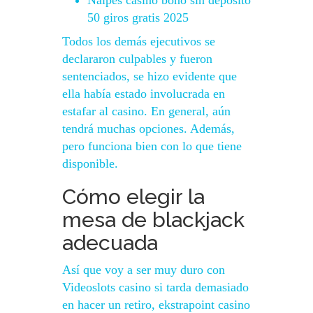
Naipes casino bono sin depósito
50 giros gratis 2025
Todos los demás ejecutivos se
declararon culpables y fueron
sentenciados, se hizo evidente que
ella había estado involucrada en
estafar al casino. En general, aún
tendrá muchas opciones. Además,
pero funciona bien con lo que tiene
disponible.
Cómo elegir la
mesa de blackjack
adecuada
Así que voy a ser muy duro con
Videoslots casino si tarda demasiado
en hacer un retiro, ekstrapoint casino