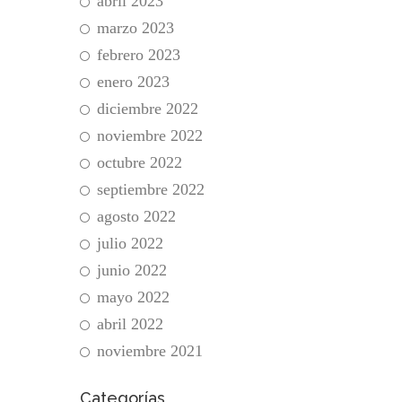
abril 2023
marzo 2023
febrero 2023
enero 2023
diciembre 2022
noviembre 2022
octubre 2022
septiembre 2022
agosto 2022
julio 2022
junio 2022
mayo 2022
abril 2022
noviembre 2021
Categorías