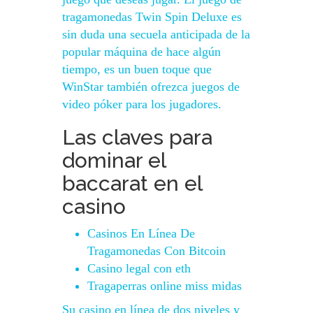
tragamonedas Twin Spin Deluxe es
sin duda una secuela anticipada de la
popular máquina de hace algún
tiempo, es un buen toque que
WinStar también ofrezca juegos de
video póker para los jugadores.
Las claves para
dominar el
baccarat en el
casino
Casinos En Línea De
Tragamonedas Con Bitcoin
Casino legal con eth
Tragaperras online miss midas
Su casino en línea de dos niveles y