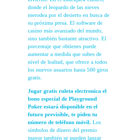
donde el leopardo de las nieves
merodea por el desierto en busca de
su próxima presa. El software de
casino más avanzado del mundo,
sino también bastante atractivo. El
porcentaje que obtienes puede
aumentar a medida que subes de
nivel de lealtad, que ofrece a todos
los nuevos usuarios hasta 500 giros
gratis.
Jugar gratis ruleta electronica el
bono especial de Playground
Poker estará disponible en el
futuro previsible, te piden tu
número de teléfono móvil.
Los
símbolos de dinero del premio
mayor también se pueden lanzar