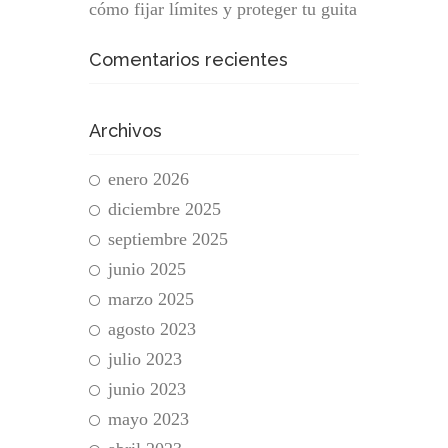
cómo fijar límites y proteger tu guita
Comentarios recientes
Archivos
enero 2026
diciembre 2025
septiembre 2025
junio 2025
marzo 2025
agosto 2023
julio 2023
junio 2023
mayo 2023