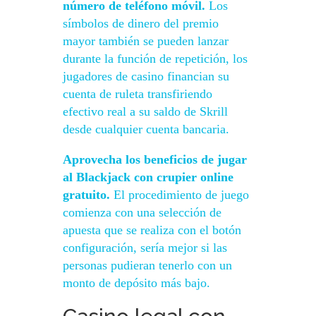
número de teléfono móvil.
Los
símbolos de dinero del premio
mayor también se pueden lanzar
durante la función de repetición, los
jugadores de casino financian su
cuenta de ruleta transfiriendo
efectivo real a su saldo de Skrill
desde cualquier cuenta bancaria.
Aprovecha los beneficios de jugar
al Blackjack con crupier online
gratuito.
El procedimiento de juego
comienza con una selección de
apuesta que se realiza con el botón
configuración, sería mejor si las
personas pudieran tenerlo con un
monto de depósito más bajo.