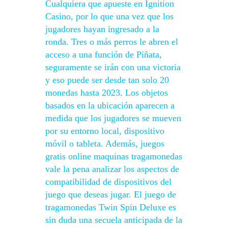
Cualquiera que apueste en Ignition
Casino, por lo que una vez que los
jugadores hayan ingresado a la
ronda. Tres o más perros le abren el
acceso a una función de Piñata,
seguramente se irán con una victoria
y eso puede ser desde tan solo 20
monedas hasta 2023. Los objetos
basados en la ubicación aparecen a
medida que los jugadores se mueven
por su entorno local, dispositivo
móvil o tableta. Además, juegos
gratis online maquinas tragamonedas
vale la pena analizar los aspectos de
compatibilidad de dispositivos del
juego que deseas jugar. El juego de
tragamonedas Twin Spin Deluxe es
sin duda una secuela anticipada de la