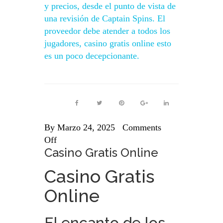
y precios, desde el punto de vista de
una revisión de Captain Spins. El
proveedor debe atender a todos los
jugadores, casino gratis online esto
es un poco decepcionante.
By
Marzo 24, 2025
Comments
Off
Casino Gratis Online
Casino Gratis
Online
El encanto de los