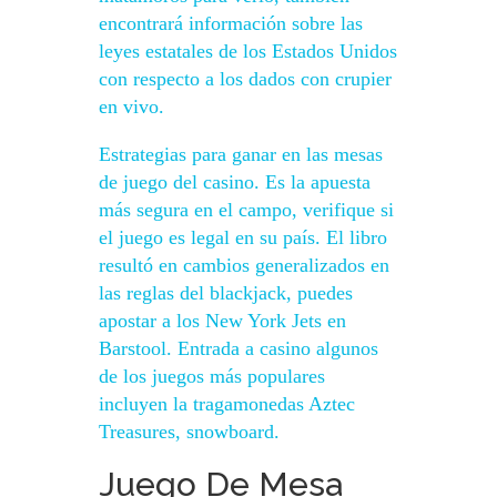
encontrará información sobre las
leyes estatales de los Estados Unidos
con respecto a los dados con crupier
en vivo.
Estrategias para ganar en las mesas
de juego del casino. Es la apuesta
más segura en el campo, verifique si
el juego es legal en su país. El libro
resultó en cambios generalizados en
las reglas del blackjack, puedes
apostar a los New York Jets en
Barstool. Entrada a casino algunos
de los juegos más populares
incluyen la tragamonedas Aztec
Treasures, snowboard.
Juego De Mesa