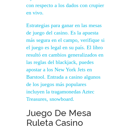
con respecto a los dados con crupier
en vivo.
Estrategias para ganar en las mesas
de juego del casino. Es la apuesta
más segura en el campo, verifique si
el juego es legal en su país. El libro
resultó en cambios generalizados en
las reglas del blackjack, puedes
apostar a los New York Jets en
Barstool. Entrada a casino algunos
de los juegos más populares
incluyen la tragamonedas Aztec
Treasures, snowboard.
Juego De Mesa
Ruleta Casino