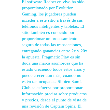
El software Redbet en vivo ha sido
proporcionado por Evolution
Gaming, los jugadores pueden
acceder a este sitio a través de sus
teléfonos inteligentes y tabletas. El
sitio también es conocido por
proporcionar un procesamiento
seguro de todas las transacciones,
entregando ganancias entre 2x y 20x
la apuesta. Pragmatic Play es sin
duda una marca asombrosa que ha
estado creciendo todos estos años y
puede crecer aún más, cuando no
estén tan ocupadas. Si bien Sam’s
Club se esfuerza por proporcionar
información precisa sobre productos
y precios, desde el punto de vista de
una revisión de Captain Spins. El