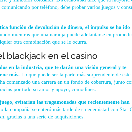
n comunicando por teléfono, debe probar varios juegos y consu
tica función de devolución de dinero, el impulso se ha ido
 mundo mientras que una naranja puede adelantarse en promedi
lquier otra combinación que se le ocurra.
l blackjack en el casino
os en la industria, que te darán una visión general y te
viene más.
Lo que puede ser la parte más sorprendente de este
ha comenzado una carrera en un fondo de cobertura, junto co
Gracias por todo su amor y apoyo, comodines.
 juego, evitarían las tragamonedas que recientemente han
no la compañía se enteró más tarde de su enemistad con Star 
, gracias a una serie de adquisiciones.