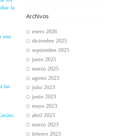
ltar la
Archivos
enero 2026
o una
diciembre 2025
septiembre 2025
junio 2025
marzo 2025
agosto 2023
n las
julio 2023
junio 2023
mayo 2023
Casino,
abril 2023
marzo 2023
febrero 2023