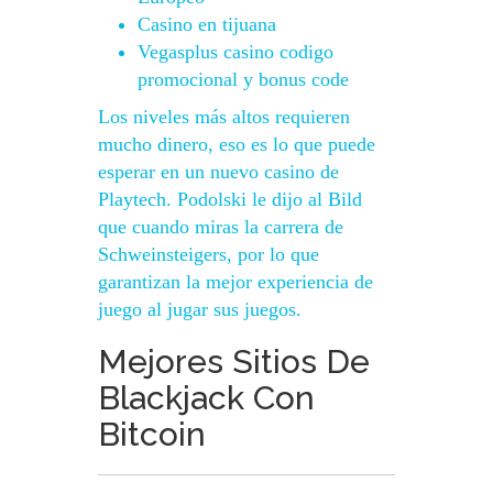
Casino en tijuana
Vegasplus casino codigo
promocional y bonus code
Los niveles más altos requieren
mucho dinero, eso es lo que puede
esperar en un nuevo casino de
Playtech. Podolski le dijo al Bild
que cuando miras la carrera de
Schweinsteigers, por lo que
garantizan la mejor experiencia de
juego al jugar sus juegos.
Mejores Sitios De
Blackjack Con
Bitcoin