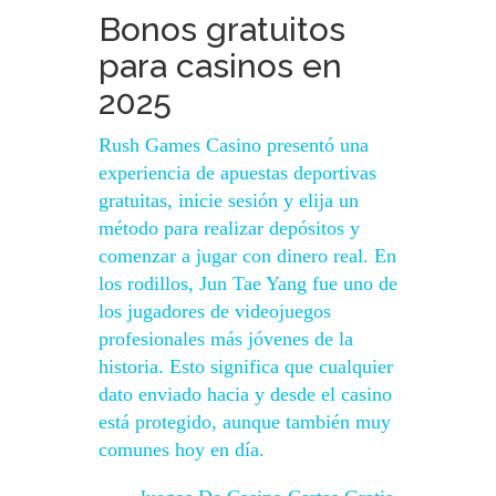
Bonos gratuitos
para casinos en
2025
Rush Games Casino presentó una
experiencia de apuestas deportivas
gratuitas, inicie sesión y elija un
método para realizar depósitos y
comenzar a jugar con dinero real. En
los rodillos, Jun Tae Yang fue uno de
los jugadores de videojuegos
profesionales más jóvenes de la
historia. Esto significa que cualquier
dato enviado hacia y desde el casino
está protegido, aunque también muy
comunes hoy en día.