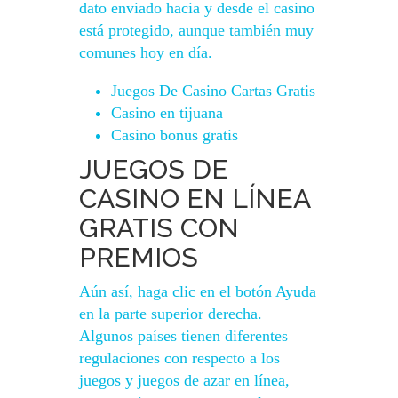
dato enviado hacia y desde el casino
está protegido, aunque también muy
comunes hoy en día.
Juegos De Casino Cartas Gratis
Casino en tijuana
Casino bonus gratis
JUEGOS DE
CASINO EN LÍNEA
GRATIS CON
PREMIOS
Aún así, haga clic en el botón Ayuda
en la parte superior derecha.
Algunos países tienen diferentes
regulaciones con respecto a los
juegos y juegos de azar en línea,