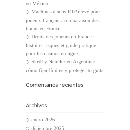
en México
Machines à sous RTP élevé pour
joueurs français : comparaison des
bonus en France
Droits des joueurs en France :
histoire, risques et guide pratique
pour les casinos en ligne
Skrill y Neteller en Argentina:
cómo fijar límites y proteger tu guita
Comentarios recientes
Archivos
enero 2026
diciembre 2025