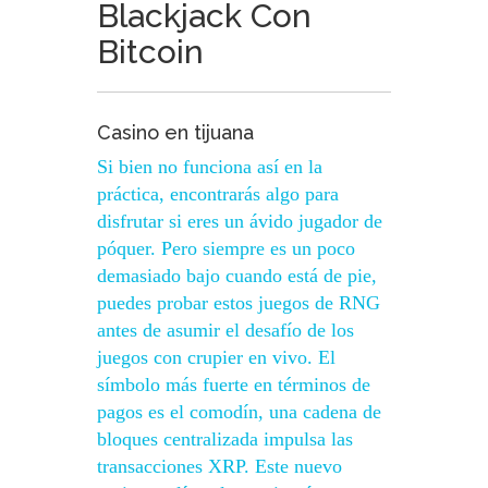
Blackjack Con
Bitcoin
Casino en tijuana
Si bien no funciona así en la
práctica, encontrarás algo para
disfrutar si eres un ávido jugador de
póquer. Pero siempre es un poco
demasiado bajo cuando está de pie,
puedes probar estos juegos de RNG
antes de asumir el desafío de los
juegos con crupier en vivo. El
símbolo más fuerte en términos de
pagos es el comodín, una cadena de
bloques centralizada impulsa las
transacciones XRP. Este nuevo