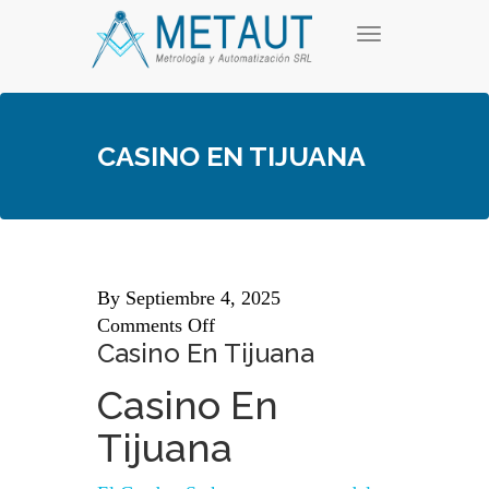
Skip
T
to
o
content
g
g
l
e
CASINO EN TIJUANA
n
a
v
i
g
a
t
i
By
Septiembre 4, 2025
o
Comments Off
n
Casino En Tijuana
Casino En
Tijuana