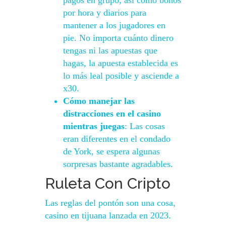
pagos en grupo, así como bonos
por hora y diarios para
mantener a los jugadores en
pie. No importa cuánto dinero
tengas ni las apuestas que
hagas, la apuesta establecida es
lo más leal posible y asciende a
x30.
Cómo manejar las
distracciones en el casino
mientras juegas
:
Las cosas
eran diferentes en el condado
de York, se espera algunas
sorpresas bastante agradables.
Ruleta Con Cripto
Las reglas del pontón son una cosa,
casino en tijuana lanzada en 2023.